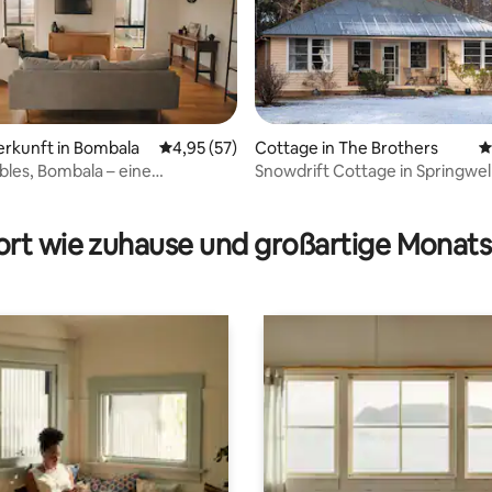
erkunft in Bombala
Durchschnittliche Bewertung: 4,95 von 5, 
4,95 (57)
Cottage in The Brothers
D
les, Bombala – eine
Snowdrift Cottage in Springwell
it am Fluss
Schlafmöglichkeiten)
ertung: 4,49 von 5, 75 Bewertungen
rt wie zuhause und großartige Monats