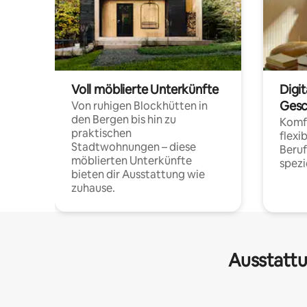
Voll möblierte Unterkünfte
Digi
Gesc
Von ruhigen Blockhütten in
den Bergen bis hin zu
Komfo
praktischen
flexi
Stadtwohnungen – diese
Beru
möblierten Unterkünfte
spezi
bieten dir Ausstattung wie
zuhause.
Ausstattu