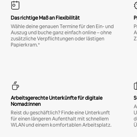
Das richtige Maß an Flexibilität
P
Wähle deine genauen Termine für den Ein- und
P
Auszug und buche ganz einfach online – ohne
A
zusätzliche Verpflichtungen oder lästigen
Z
Papierkram.*
Arbeitsgerechte Unterkünfte für digitale
S
Nomad:innen
A
Reist du geschäftlich? Finde eine Unterkunft
U
für einen längeren Aufenthalt mit schnellem
d
WLAN und einem komfortablen Arbeitsplatz.
Ü