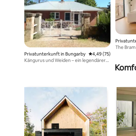
Privatunt
The Bramb
Landausze
Privatunterkunft in Bungarby
Durchschnittliche Bew
4,49 (75)
Kängurus und Weiden – ein legendärer
Komfo
Urlaub in Australien