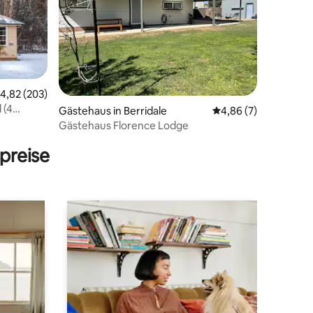
57 Bewertungen
urchschnittliche Bewertung: 4,82 von 5, 203 Bewertungen
4,82 (203)
 (4
Gästehaus in Berridale
Durchschnittliche B
4,86 (7)
Gästehaus Florence Lodge
preise