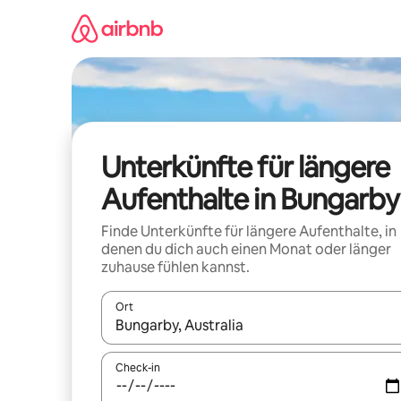
Zu
Inhalten
springen
Unterkünfte für längere
Aufenthalte in Bungarby
Finde Unterkünfte für längere Aufenthalte, in
denen du dich auch einen Monat oder länger
zuhause fühlen kannst.
Ort
Wenn Ergebnisse verfügbar sind, navigiere mit d
Check-in