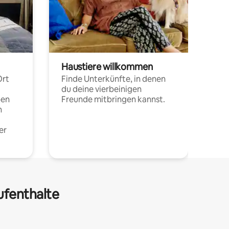
Haustiere willkommen
Ort
Finde Unterkünfte, in denen
du deine vierbeinigen
pen
Freunde mitbringen kannst.
n
er
ufenthalte