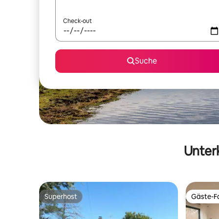
Check-out
Suche
Unterk
Superhost
Gäste-Fa
Superhost
Gäste-Fa