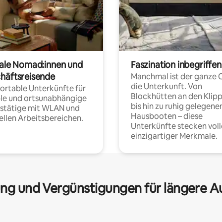
tale Nomad:innen und
Faszination inbegriffen
häftsreisende
Manchmal ist der ganze 
die Unterkunft. Von
rtable Unterkünfte für
Blockhütten an den Klip
ble und ortsunabhängige
bis hin zu ruhig gelegene
fstätige mit WLAN und
Hausbooten – diese
ellen Arbeitsbereichen.
Unterkünfte stecken voll
einzigartiger Merkmale.
ng und Vergünstigungen für längere A