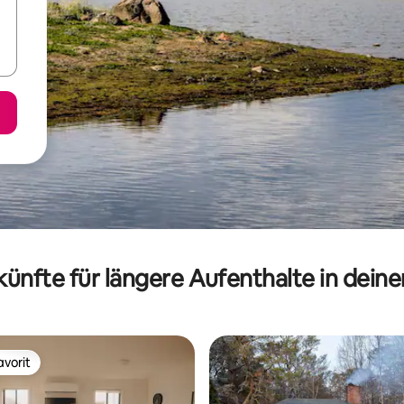
ünfte für längere Aufenthalte in dein
vorit
vorit