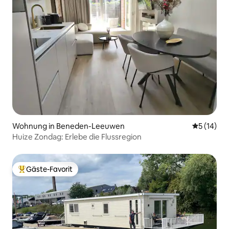
Wohnung in Beneden-Leeuwen
Durchschn
5 (14)
Huize Zondag: Erlebe die Flussregion
Gäste-Favorit
Beliebter Gäste-Favorit.