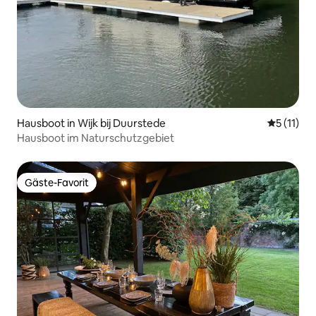
Hausboot in Wijk bij Duurstede
Durchschn
5 (11)
Hausboot im Naturschutzgebiet
Gäste-Favorit
Gäste-Favorit