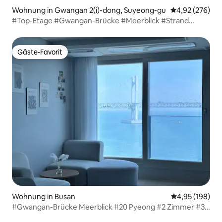
Wohnung in Gwangan 2(i)-dong, Suyeong-gu
Durchschnittli
4,92 (276)
#Top-Etage #Gwangan-Brücke #Meerblick #Strand
#Top-Lage #Sauber #2 Zimmer 1 Wohnzimmer
Gäste-Favorit
Gäste-Favorit
Wohnung in Busan
Durchschnittli
4,95 (198)
#Gwangan-Brücke Meerblick #20 Pyeong #2 Zimmer #3
Betten #Bis zu 6 Personen #Gepäckaufbewahrung