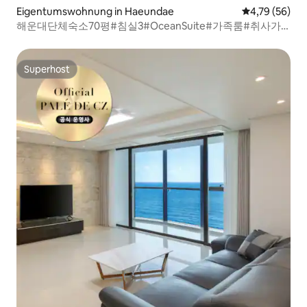
Eigentumswohnung in Haeundae
Durchschnitt
4,79 (56)
해운대단체숙소70평#침실3#OceanSuite#가족룸#취사가
능#바다감성#힐링스테이#RYS1
Superhost
Superhost