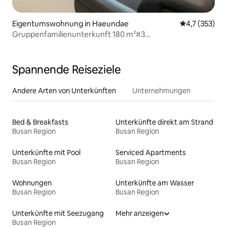
Eigentumswohnung in Haeundae
Durchschnitt
4,7 (353)
Gruppenfamilienunterkunft 180 m²#3
Schlafzimmer#Selbstversorgung
möglich#Strandfront#10 Sekunden zum weißen
Sandstrand#Langzeitaufenthalt#Heilungsaufenthalt#DL3
Spannende Reiseziele
Andere Arten von Unterkünften
Unternehmungen
Bed & Breakfasts
Unterkünfte direkt am Strand
Busan Region
Busan Region
Unterkünfte mit Pool
Serviced Apartments
Busan Region
Busan Region
Wohnungen
Unterkünfte am Wasser
Busan Region
Busan Region
Unterkünfte mit Seezugang
Mehr anzeigen
Busan Region