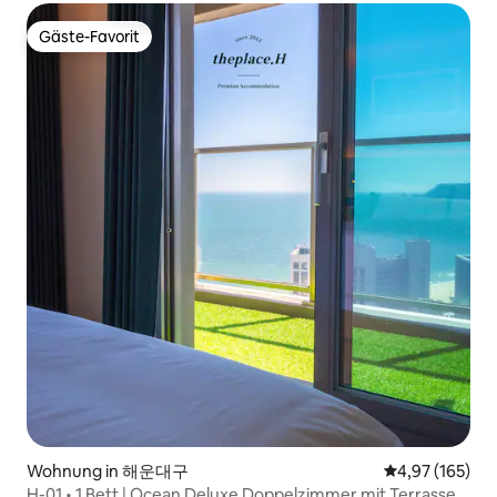
verfügbar #Mister Mansion
Gäste-Favorit
Gäste-Favorit
Wohnung in 해운대구
Durchschnittl
4,97 (165)
H-01 • 1 Bett | Ocean Deluxe Doppelzimmer mit Terrasse