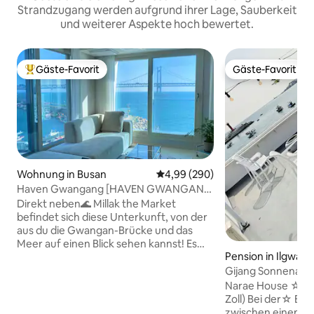
Strandzugang werden aufgrund ihrer Lage, Sauberkeit
und weiterer Aspekte hoch bewertet.
Gäste-Favorit
Gäste-Favorit
Beliebter Gäste-Favorit.
Gäste-Favorit
Wohnung in Busan
Durchschnittliche Bewertung: 4
4,99 (290)
Haven Gwangang [HAVEN GWANGAN]
#Gwangang-Brücke #Meerblick
Direkt neben🌊 Millak the Market
#Fenster auf beiden Seiten #2 Zimmer
befindet sich diese Unterkunft, von der
für 5 Personen #Elektrische Matratze
aus du die Gwangan-Brücke und das
#Kostenloser Parkplatz
Meer auf einen Blick sehen kannst! Es
Pension in Ilgwan
bietet den besten Blick auf🌊 Gwangalli,
Gijang
mit einem Frontalblick auf die Gwangan-
Gijang Sonnenaufg
Brücke. Es ist eine🌊 saubere und
Netflix # Bulmung
Narae House ☆ Netflix kostenlos (50
angenehme neue Unterkunft mit viel
Meerblick # Nara
Zoll) Bei der☆ Bu
Platz, emotionalen
zwischen einem g