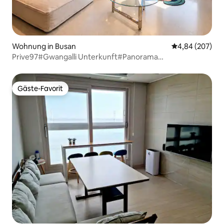
Wohnung in Busan
Durchschnittli
4,84 (207)
Prive97#Gwangalli Unterkunft#Panorama
Meerblick#Marine City View#Früher Check-
in#Kostenloser Parkplatz#Wohnzimmer + 2
Schlafzimmer#20 Pyeong
Gäste-Favorit
Gäste-Favorit