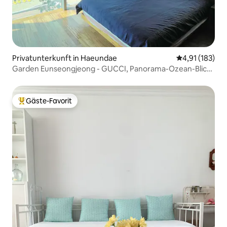
Privatunterkunft in Haeundae
Durchschnittl
4,91 (183)
Garden Eunseongjeong - GUCCI, Panorama-Ozean-Blick,
Privathaus (12 Personen), 10 Sekunden zum Strand,
Grillterrasse
Gäste-Favorit
Beliebter Gäste-Favorit.