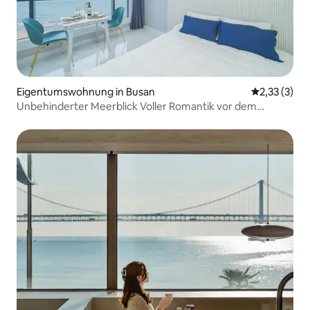
Eigentumswohnung in Busan
Durchschnit
2,33 (3)
Unbehinderter Meerblick Voller Romantik vor dem
Songjeong-Badestrand in Haeundae-gu