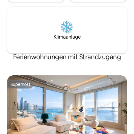
vorbehaltlich des Sonderfalls Mister
begleiten (2 Kot-Pads, Shampoo,
Mansion!
Handtücher und 
bereitgestellt) * Es gibt einen großen
Parkplatz direkt v
sehr praktisch ist.
Klimaanlage
Ferienwohnungen mit Strandzugang
Superhost
Superhost