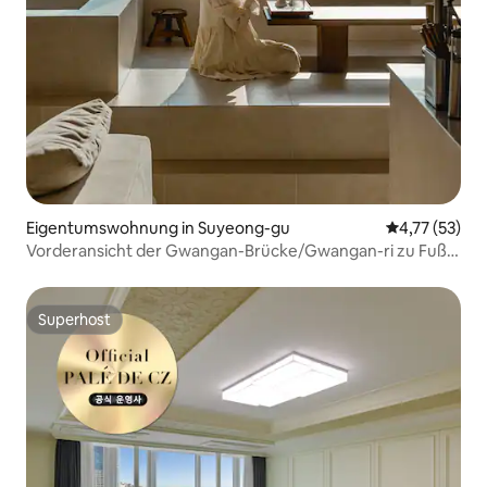
Eigentumswohnung in Suyeong-gu
Durchschnitt
4,77 (53)
Vorderansicht der Gwangan-Brücke/Gwangan-ri zu Fuß
in 1 Sekunde/3-Zimmer-Unterkunft „Mumuda, Goznest“
Superhost
Superhost