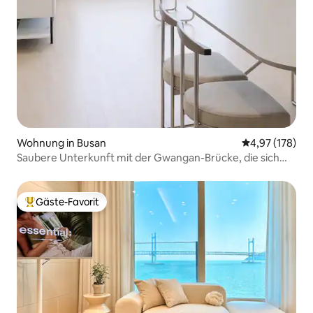
Wohnung in Busan
Durchschnittl
4,97 (178)
Saubere Unterkunft mit der Gwangan-Brücke, die sich
wie ein Panorama vor deinen Augen entfaltet
Gäste-Favorit
Beliebter Gäste-Favorit.