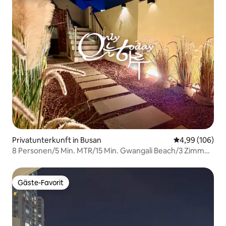
Privatunterkunft in Busan
Durchschnittli
4,99 (106)
8 Personen/5 Min. MTR/15 Min. Gwangali Beach/3 Zimmer,
4 Betten/4 Klimaanlagen
Gäste-Favorit
Gäste-Favorit