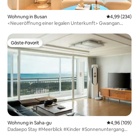
Wohnung in Busan
Durchschnittli
4,99 (234)
<Neueröffnung einer legalen Unterkunft> Gwangan
Bridge Vollmeerblick/vor dem
Strand/Hotelbettwäsche/maximal 6 Personen/Anri Villa
Gäste-Favorit
Gäste-Favorit
Wohnung in Saha-gu
Durchschnittli
4,96 (109)
Dadaepo Stay #Meerblick #Kinder #Sonnenuntergang
#Strand