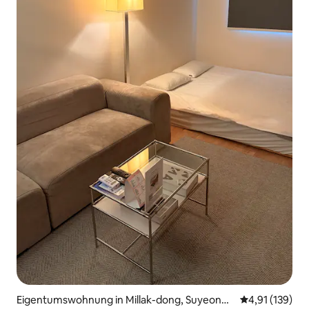
Eigentumswohnung in Millak-dong, Suyeong-
Durchschnittl
4,91 (139)