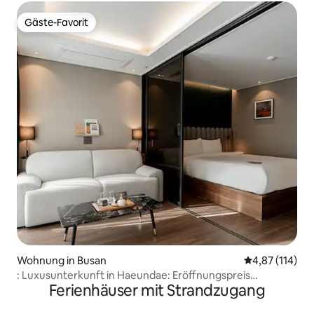
Gäste-Favorit
Gäste-Favorit
Wohnung in Busan
Durchschnittl
4,87 (114)
: Luxusunterkunft in Haeundae: Eröffnungspreis
Ferienhäuser mit Strandzugang
#Haeundae-Bahnhof #Bahnhofsgebiet #BEXCO #1
Minute zum Meer