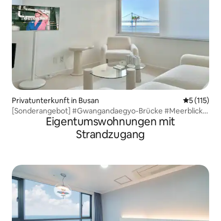
Privatunterkunft in Busan
Durchschni
5 (115)
[Sonderangebot] #Gwangandaegyo-Brücke #Meerblick
Eigentumswohnungen mit
#Dronenshow #Dachterrasse #1 Sekunde vom Strand
entfernt #Gwangalli-Restaurant #Weiße Unterkunft
Strandzugang