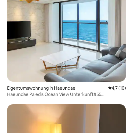
Eigentumswohnung in Haeundae
Durchschnit
4,7 (10)
Haeundae Paledis Ocean View Unterkunft#55
pyeong#LCT 3 Minuten#Kochen
möglich#BeachfrontStay#DL2