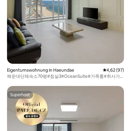
Eigentumswohnung in Haeundae
Durchschnittl
4,62 (97)
해운대단체숙소70평#침실3#OceanSuite#가족룸#취사가
능#바다감성#힐링스테이#RYS2
Superhost
Superhost