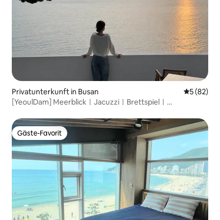
Privatunterkunft in Busan
Durchschni
5 (82)
[YeoulDam] MeerblickㅣJacuzziㅣBrettspielㅣ
Waschküche
Gäste-Favorit
Gäste-Favorit