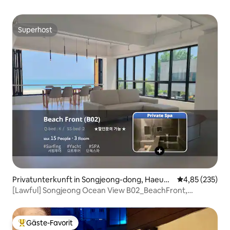
Superhost
Superhost
Privatunterkunft in Songjeong-dong, Haeund
Durchschnittli
4,85 (235)
ae
[Lawful] Songjeong Ocean View B02_BeachFront,
Haeundae
Gäste-Favorit
Beliebter Gäste-Favorit.