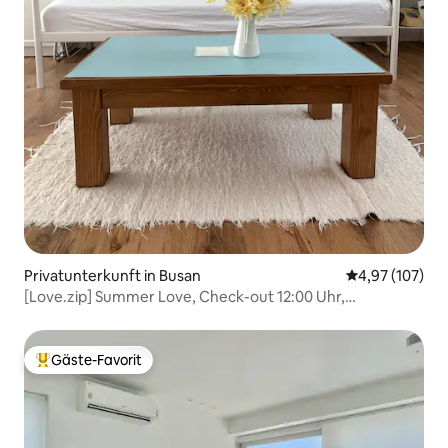
Privatunterkunft in Busan
Durchschnittl
4,97 (107)
[Love.zip] Summer Love, Check-out 12:00 Uhr,
Gepäckaufbewahrung im Voraus, ruhige Wohngegend,
private Unterkunft, private Terrasse
Gäste-Favorit
Beliebter Gäste-Favorit.