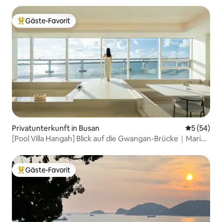
Gäste-Favorit
Beliebter Gäste-Favorit.
Privatunterkunft in Busan
Durchschni
5 (54)
[Pool Villa Hangah] Blick auf die Gwangan-Brücke｜Marine
City Meerblick · Privater Whirlpool Stilvolle Unterkunft
Fantastischer Blick bei Nacht
Gäste-Favorit
Beliebter Gäste-Favorit.