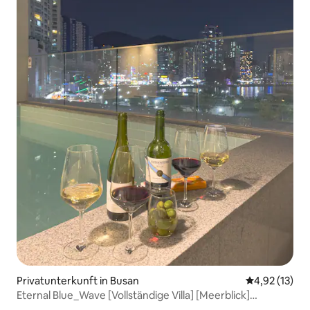
Privatunterkunft in Busan
Durchschnitt
4,92 (13)
Eternal Blue_Wave [Vollständige Villa] [Meerblick]
[Finnische Sauna] [Songdo-Seilbahn] [Kostenloses Parken]