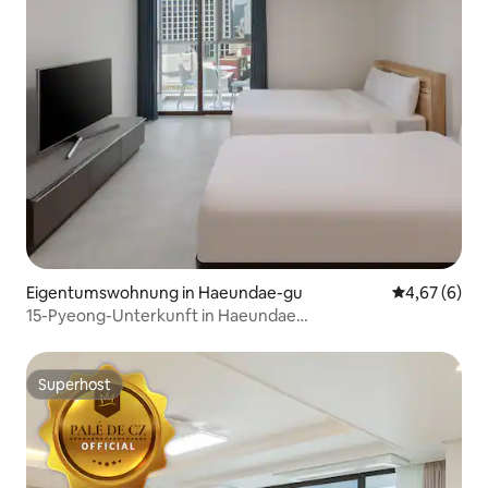
Eigentumswohnung in Haeundae-gu
Durchschnitt
4,67 (6)
15-Pyeong-Unterkunft in Haeundae
#Freunde#Paare#Erstklassige Unterkunft am Strand von
Haeundae#Hauptstraße#Studio-Typ#Stadtblick#JNS
Superhost
Superhost