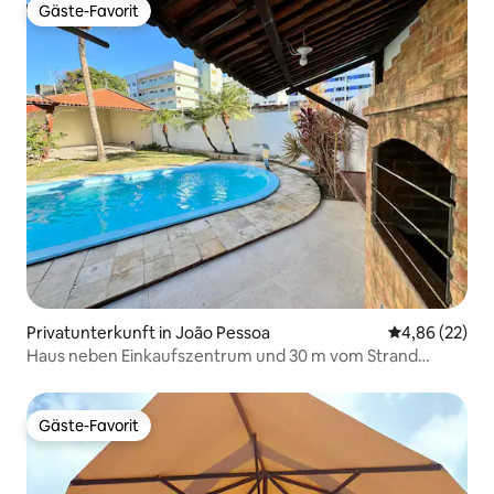
Gäste-Favorit
Gäste-Favorit
Privatunterkunft in João Pessoa
Durchschnittl
4,86 (22)
Haus neben Einkaufszentrum und 30 m vom Strand
entfernt!
Gäste-Favorit
Gäste-Favorit