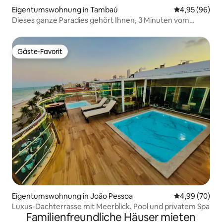
Eigentumswohnung in Tambaú
Durchschnittl
4,95 (96)
Dieses ganze Paradies gehört Ihnen, 3 Minuten vom
Strand von Tambaú
Gäste-Favorit
Gäste-Favorit
Eigentumswohnung in João Pessoa
Durchschnittl
4,99 (70)
Luxus-Dachterrasse mit Meerblick, Pool und privatem Spa
Familienfreundliche Häuser mieten