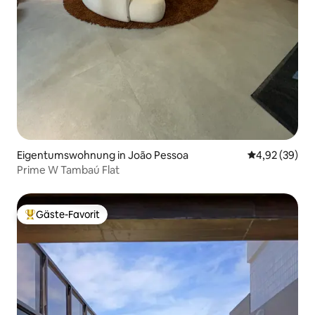
Eigentumswohnung in João Pessoa
Durchschnittl
4,92 (39)
Prime W Tambaú Flat
Gäste-Favorit
Beliebter Gäste-Favorit.