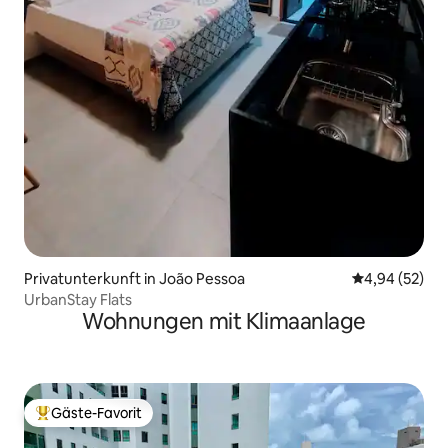
Privatunterkunft in João Pessoa
Durchschnittl
4,94 (52)
UrbanStay Flats
Wohnungen mit Klimaanlage
Gäste-Favorit
Beliebter Gäste-Favorit.