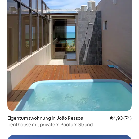
Eigentumswohnung in João Pessoa
Durchschnitt
4,93 (74)
penthouse mit privatem Pool am Strand