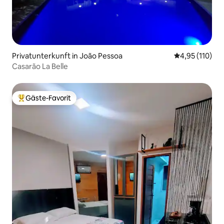
Privatunterkunft in João Pessoa
Durchschnittl
4,95 (110)
Casarão La Belle
Gäste-Favorit
Beliebter Gäste-Favorit.