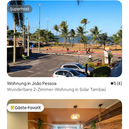
Superhost
Superhost
Wohnung in João Pessoa
Durchsch
5 (4)
Wunderbare 2-Zimmer-Wohnung in Solar Tambaú
Gäste-Favorit
Beliebter Gäste-Favorit.