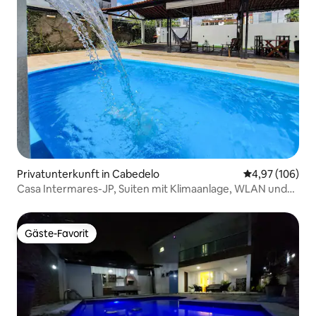
Privatunterkunft in Cabedelo
Durchschnittli
4,97 (106)
Casa Intermares-JP, Suiten mit Klimaanlage, WLAN und
Pool.
Gäste-Favorit
Gäste-Favorit