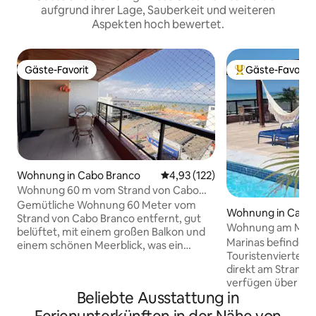
aufgrund ihrer Lage, Sauberkeit und weiteren
Aspekten hoch bewertet.
Gäste-Favorit
Gäste-Favorit
Gäste-Favorit
Beliebter Gäste-F
Wohnung in Cabo Branco
Durchschnittliche Bewertung: 4
4,93 (122)
Wohnung 60 m vom Strand von Cabo
Branco entfernt
Gemütliche Wohnung 60 Meter vom
Wohnung in Cabo
Strand von Cabo Branco entfernt, gut
Wohnung am Mee
belüftet, mit einem großen Balkon und
Branco João Pess
Marinas befindet 
einem schönen Meerblick, was ein
Touristenviertels 
Gefühl des Wohlbefindens erzeugt.
direkt am Strand 
Klimaanlage im Schlafzimmer, TV im
verfügen über ein
Wohnzimmer und ausgestattete Küche.
Beliebte Ausstattung in
Klimaanlage, Kabe
Das Gebäude verfügt über einen
Kühlschrank, zwei
Aufzug, einen Pool auf dem Dach und