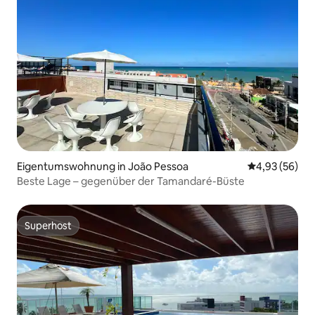
Eigentumswohnung in João Pessoa
Durchschnittl
4,93 (56)
Beste Lage – gegenüber der Tamandaré-Büste
Superhost
Superhost