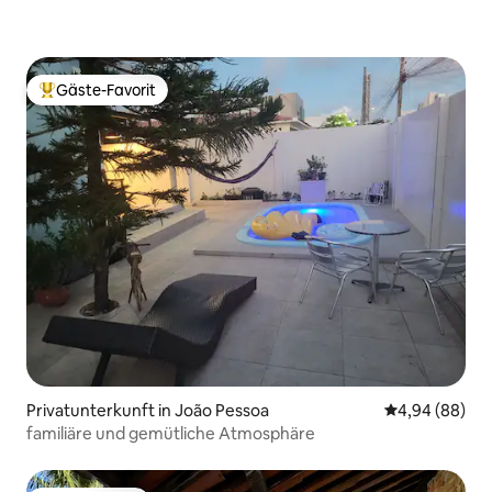
Gäste-Favorit
Beliebter Gäste-Favorit.
Privatunterkunft in João Pessoa
Durchschnittl
4,94 (88)
familiäre und gemütliche Atmosphäre