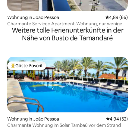
Wohnung in João Pessoa
Durchschnittl
4,89 (66)
Charmante Serviced Apartment-Wohnung, nur wenige
Weitere tolle Ferienunterkünfte in der
Schritte vom Strand entfernt
Nähe von Busto de Tamandaré
Gäste-Favorit
Beliebter Gäste-Favorit.
Wohnung in João Pessoa
Durchschnittl
4,94 (52)
Charmante Wohnung im Solar Tambaú vor dem Strand