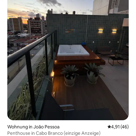
Wohnung in João Pessoa
Durchschnitt
4,91 (46)
Penthouse in Cabo Branco (einzige Anzeige)