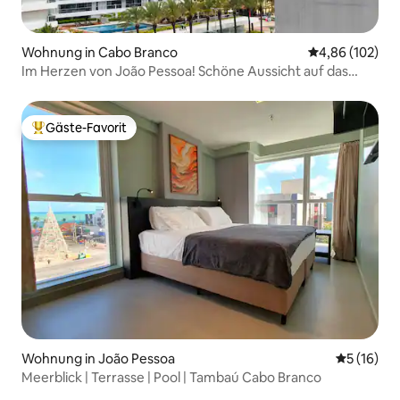
Wohnung in Cabo Branco
Durchschnittli
4,86 (102)
Im Herzen von João Pessoa! Schöne Aussicht auf das
Meer!
Gäste-Favorit
Beliebter Gäste-Favorit.
Wohnung in João Pessoa
Durchschn
5 (16)
Meerblick | Terrasse | Pool | Tambaú Cabo Branco