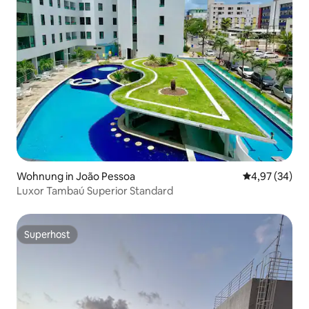
Wohnung in João Pessoa
Durchschnittl
4,97 (34)
Luxor Tambaú Superior Standard
Superhost
Superhost