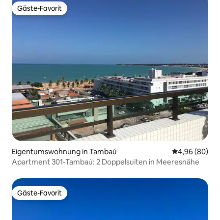
Gäste-Favorit
Gäste-Favorit
Eigentumswohnung in Tambaú
Durchschnittl
4,96 (80)
Apartment 301-Tambaú: 2 Doppelsuiten in Meeresnähe
Gäste-Favorit
Gäste-Favorit