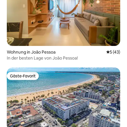
Wohnung in João Pessoa
Durchschn
5 (43)
In der besten Lage von João Pessoa!
Gäste-Favorit
Gäste-Favorit