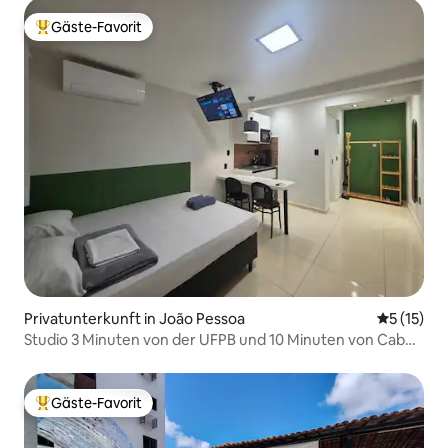
Gäste-Favorit
Beliebter Gäste-Favorit.
Privatunterkunft in João Pessoa
Durchschn
5 (15)
Studio 3 Minuten von der UFPB und 10 Minuten von Cabo
Branco
Gäste-Favorit
Beliebter Gäste-Favorit.