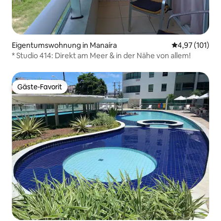
Eigentumswohnung in Manaíra
Durchschnittl
4,97 (101)
* Studio 414: Direkt am Meer & in der Nähe von allem!
Gäste-Favorit
Gäste-Favorit