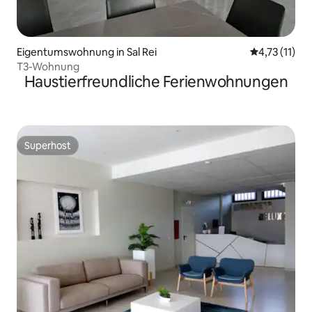
Eigentumswohnung in Sal Rei
Durchschnitt
4,73 (11)
T3-Wohnung
Haustierfreundliche Ferienwohnungen
Superhost
Superhost