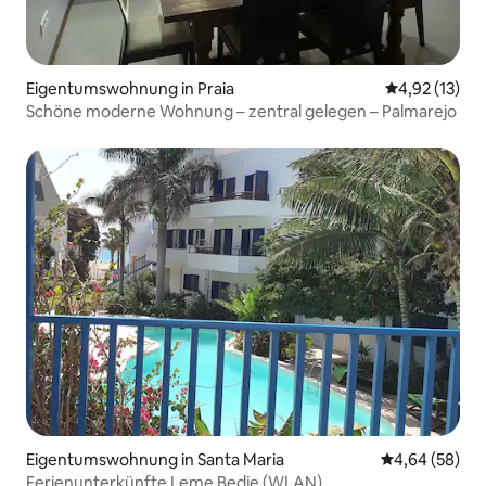
Eigentumswohnung in Praia
Durchschnitt
4,92 (13)
Schöne moderne Wohnung – zentral gelegen – Palmarejo
Eigentumswohnung in Santa Maria
Durchschnittl
4,64 (58)
Ferienunterkünfte Leme Bedje (WLAN)