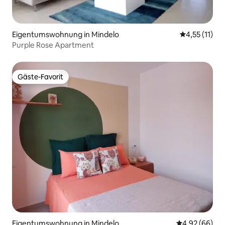
Eigentumswohnung in Mindelo
Durchschnitt
4,55 (11)
Purple Rose Apartment
Gäste-Favorit
Gäste-Favorit
Eigentumswohnung in Mindelo
Durchschnittl
4,92 (66)