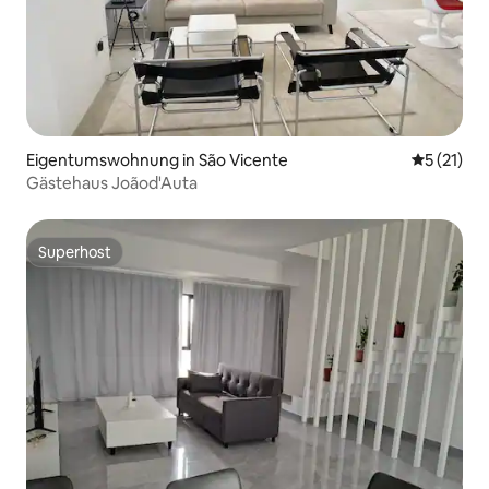
Eigentumswohnung in São Vicente
Durchschn
5 (21)
Gästehaus Joãod'Auta
Superhost
Superhost