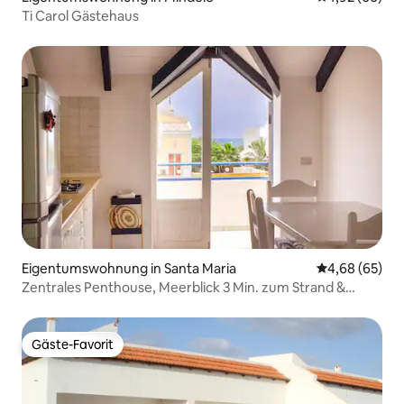
Ti Carol Gästehaus
Eigentumswohnung in Santa Maria
Durchschnittl
4,68 (65)
Zentrales Penthouse, Meerblick 3 Min. zum Strand &
WLAN
Gäste-Favorit
Gäste-Favorit