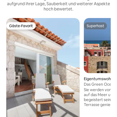
aufgrund ihrer Lage, Sauberkeit und weiterer Aspekte
hoch bewertet.
Gäste-Favorit
Superhost
Gäste-Favorit
Superhost
Eigentumswohnung 
Das Green OceanV
Boavista Zentrum
Sie werden von de
auf das Meer und d
begeistert sein! S
Terrasse genießen
herum verläuft, mi
Sofas im Freien für