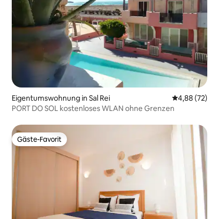
Eigentumswohnung in Sal Rei
Durchschnittl
4,88 (72)
PORT DO SOL kostenloses WLAN ohne Grenzen
Gäste-Favorit
Gäste-Favorit