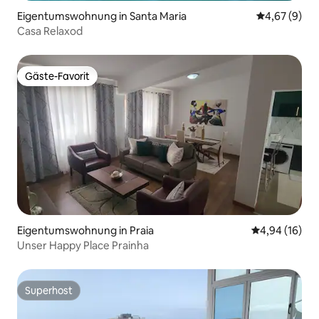
Eigentumswohnung in Santa Maria
Durchschnitt
4,67 (9)
Casa Relaxod
Gäste-Favorit
Gäste-Favorit
Eigentumswohnung in Praia
Durchschnitt
4,94 (16)
Unser Happy Place Prainha
Superhost
Superhost