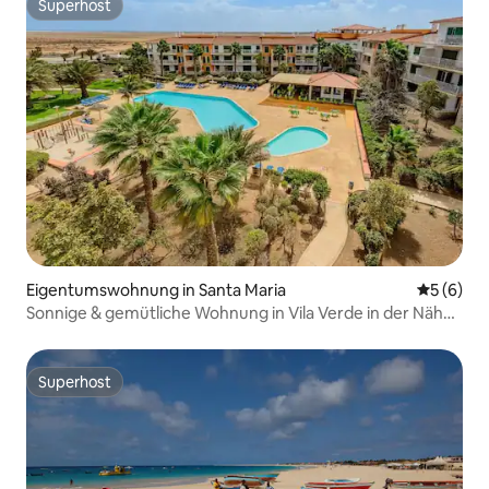
Superhost
Superhost
Eigentumswohnung in Santa Maria
Durchschn
5 (6)
Sonnige & gemütliche Wohnung in Vila Verde in der Nähe
von Bikini Beach!
Superhost
Superhost