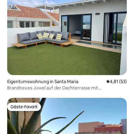
Eigentumswohnung in Santa Maria
Durchschnitt
4,81 (53)
Brandneues Juwel auf der Dachterrasse mit
atemberaubendem Meerblick
Gäste-Favorit
Gäste-Favorit