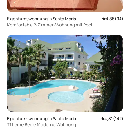
Eigentumswohnung in Santa Maria
Durchschnittl
4,85 (34)
Komfortable 2-Zimmer-Wohnung mit Pool
Eigentumswohnung in Santa Maria
Durchschnittl
4,81 (142)
T1 Leme Bedje Moderne Wohnung