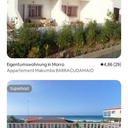
Eigentumswohnung in Morro
Durchschnittl
4,86 (29)
Appartement Makumba BARRACUDAMAIO
Superhost
Superhost