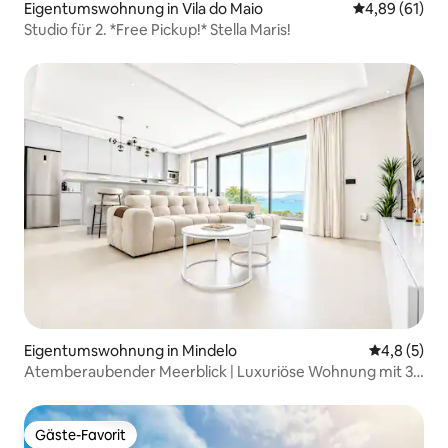
Eigentumswohnung in Vila do Maio
Durchschnitt
4,89 (61)
Studio für 2. *Free Pickup!* Stella Maris!
Eigentumswohnung in Mindelo
Durchschni
4,8 (5)
Atemberaubender Meerblick | Luxuriöse Wohnung mit 3
Schlafzimmern
Gäste-Favorit
Gäste-Favorit