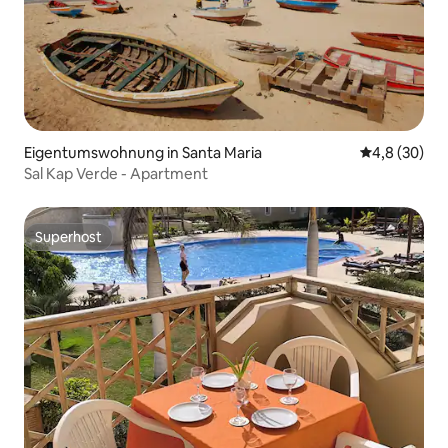
Eigentumswohnung in Santa Maria
Durchschnitt
4,8 (30)
Sal Kap Verde - Apartment
Superhost
Superhost