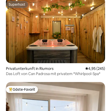
Superhost
Superhost
Privatunterkunft in Riumors
Durchschnittli
4,95 (245)
Das Loft von Can Padrosa mit privatem *Whirlpool-Spa*
Gäste-Favorit
Beliebter Gäste-Favorit.