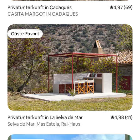
Privatunterkunft in Cadaqués
Durchschnittl
4,97 (69)
CASITA MARGOT IN CADAQUES
Gäste-Favorit
Gäste-Favorit
Privatunterkunft in La Selva de Mar
Durchschnitt
4,98 (41)
Selva de Mar, Mas Estela, Rai-Haus