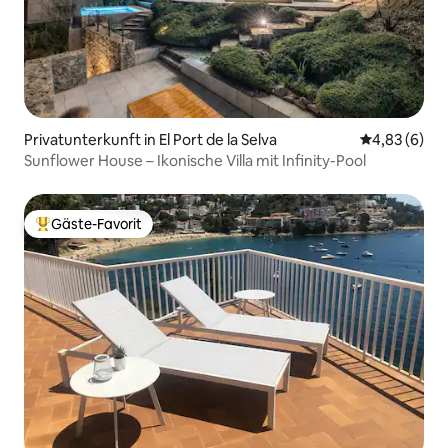
Privatunterkunft in El Port de la Selva
Durchschnitt
4,83 (6)
Sunflower House – Ikonische Villa mit Infinity-Pool
Gäste-Favorit
Beliebter Gäste-Favorit.