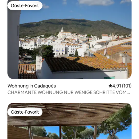
Gäste-Favorit
Gäste-Favorit
Wohnung in Cadaqués
Durchschnittl
4,91 (101)
CHARMANTE WOHNUNG NUR WENIGE SCHRITTE VOM
STRAND ENTFERNT
Gäste-Favorit
Gäste-Favorit