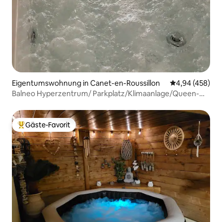
Eigentumswohnung in Canet-en-Roussillon
Durchschnittli
4,94 (458)
Balneo Hyperzentrum/ Parkplatz/Klimaanlage/Queen-
Bett
Gäste-Favorit
Beliebter Gäste-Favorit.