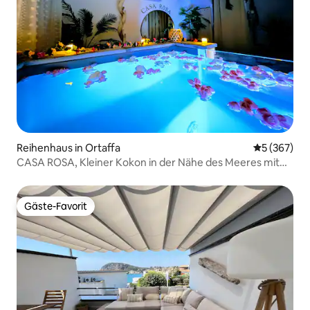
Reihenhaus in Ortaffa
Durchschnit
5 (367)
CASA ROSA, Kleiner Kokon in der Nähe des Meeres mit
Balnéo
Gäste-Favorit
Gäste-Favorit