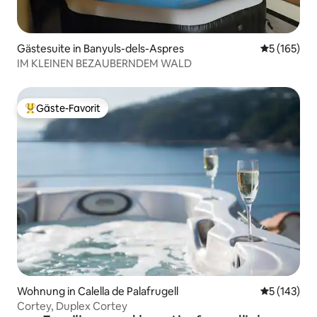
Gästesuite in Banyuls-dels-Aspres
Durchschni
5 (165)
IM KLEINEN BEZAUBERNDEM WALD
Gäste-Favorit
Beliebter Gäste-Favorit.
Wohnung in Calella de Palafrugell
Durchschni
5 (143)
Cortey, Duplex Cortey