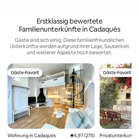
Erstklassig bewertete
Familienunterkünfte in Cadaqués
Gäste sind sich einig: Diese familienfreundlichen
Unterkünfte werden aufgrund ihrer Lage, Sauberkeit
und weiterer Aspekte hoch bewertet.
Gäste-Favorit
Gäste-Favorit
Gäste-Favorit
Gäste-Favorit
Wohnung in Cadaqués
Durchschnittliche Bewertung: 4
4,97 (275)
Privatunterkunft 