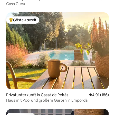
Casa Cucu
Gäste-Favorit
Beliebter Gäste-Favorit.
Privatunterkunft in Cassà de Pelràs
Durchschnittl
4,91 (186)
Haus mit Pool und großem Garten in Empordà