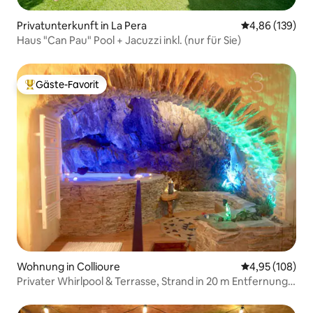
Privatunterkunft in La Pera
Durchschnittli
4,86 (139)
Haus "Can Pau" Pool + Jacuzzi inkl. (nur für Sie)
Gäste-Favorit
Beliebter Gäste-Favorit.
Wohnung in Collioure
Durchschnittli
4,95 (108)
Privater Whirlpool & Terrasse, Strand in 20 m Entfernung,
Klimaanlage