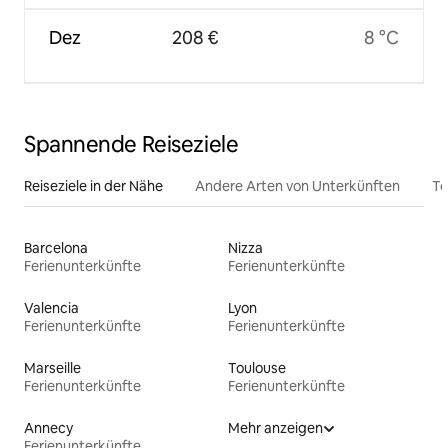
Dez
208 €
8 °C
Spannende Reiseziele
Reiseziele in der Nähe
Andere Arten von Unterkünften
To
Barcelona
Nizza
Ferienunterkünfte
Ferienunterkünfte
Valencia
Lyon
Ferienunterkünfte
Ferienunterkünfte
Marseille
Toulouse
Ferienunterkünfte
Ferienunterkünfte
Annecy
Mehr anzeigen
Ferienunterkünfte