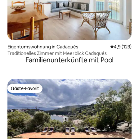
Eigentumswohnung in Cadaqués
Durchschnitt
4,9 (123)
Traditionelles Zimmer mit Meerblick Cadaqués
Familienunterkünfte mit Pool
Gäste-Favorit
Gäste-Favorit