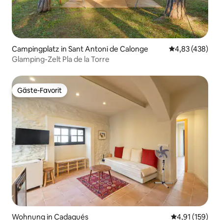
Campingplatz in Sant Antoni de Calonge
Durchschnittli
4,83 (438)
Glamping-Zelt Pla de la Torre
Gäste-Favorit
Gäste-Favorit
Wohnung in Cadaqués
Durchschnittl
4,91 (159)