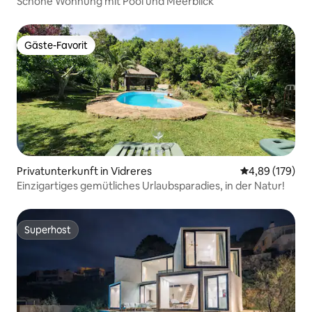
Schöne Wohnung mit Pool und Meerblick
Gäste-Favorit
Gäste-Favorit
Privatunterkunft in Vidreres
Durchschnittli
4,89 (179)
Einzigartiges gemütliches Urlaubsparadies, in der Natur!
Superhost
Superhost