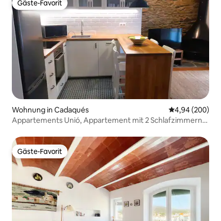
Gäste-Favorit
Gäste-Favorit
Wohnung in Cadaqués
Durchschnittli
4,94 (200)
Appartements Unió, Appartement mit 2 Schlafzimmern
+...
Gäste-Favorit
Gäste-Favorit