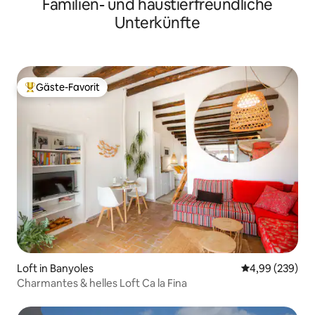
Familien- und haustierfreundliche
Unterkünfte
Gäste-Favorit
Beliebter Gäste-Favorit.
Loft in Banyoles
Durchschnittli
4,99 (239)
Charmantes & helles Loft Ca la Fina