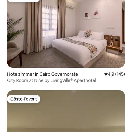
Gäste-Favorit
Hotelzimmer in Cairo Governorate
Durchschnitt
4,9 (145)
City Room at Nine by LivingVille® Aparthotel
Gäste-Favorit
Gäste-Favorit