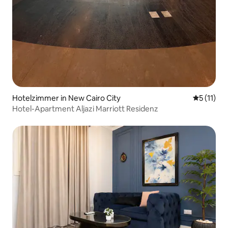
Hotelzimmer in New Cairo City
Durchschn
5 (11)
Hotel-Apartment Aljazi Marriott Residenz