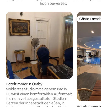
hoch bewertet.
Gäste-Favorit
Gäste-Favorit
Hotelzimmer in Oraby
Möbliertes Studio mit eigenem Bad in
bester Lage im Stadtzentrum
Du wirst einen komfortablen Aufenthalt
in einem voll ausgestatteten Studio im
Herzen der Innenstadt genießen, in
Hotelzimmer in Ne