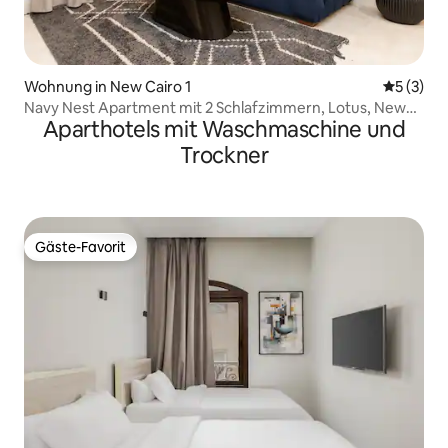
Wohnung in New Cairo 1
Durchsch
5 (3)
Navy Nest Apartment mit 2 Schlafzimmern, Lotus, New
Aparthotels mit Waschmaschine und
Cairo
Trockner
Gäste-Favorit
Gäste-Favorit