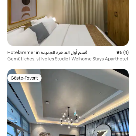
Hotelzimmer in قسم أول القاهرة الجديدة
Durchsch
5 (4)
Gemütliches, stilvolles Studio I Welhome Stays Aparthotel
Gäste-Favorit
Gäste-Favorit