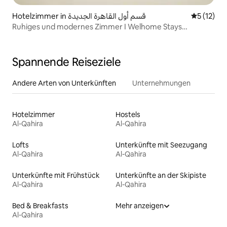
Hotelzimmer in قسم أول القاهرة الجديدة
Durchschn
5 (12)
Ruhiges und modernes Zimmer I Welhome Stays
Aparthotel
Spannende Reiseziele
Andere Arten von Unterkünften
Unternehmungen
Hotelzimmer
Hostels
Al-Qahira
Al-Qahira
Lofts
Unterkünfte mit Seezugang
Al-Qahira
Al-Qahira
Unterkünfte mit Frühstück
Unterkünfte an der Skipiste
Al-Qahira
Al-Qahira
Bed & Breakfasts
Mehr anzeigen
Al-Qahira