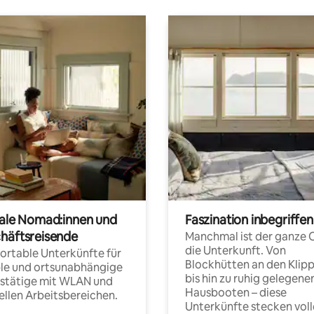
tale Nomad:innen und
Faszination inbegriffen
häftsreisende
Manchmal ist der ganze 
die Unterkunft. Von
rtable Unterkünfte für
Blockhütten an den Klip
ble und ortsunabhängige
bis hin zu ruhig gelegene
fstätige mit WLAN und
Hausbooten – diese
ellen Arbeitsbereichen.
Unterkünfte stecken voll