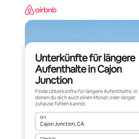
Zu
Inhalten
springen
Unterkünfte für längere
Aufenthalte in Cajon
Junction
Finde Unterkünfte für längere Aufenthalte, in
denen du dich auch einen Monat oder länger
zuhause fühlen kannst.
Ort
Wenn Ergebnisse verfügbar sind, navigiere mit d
Check-in