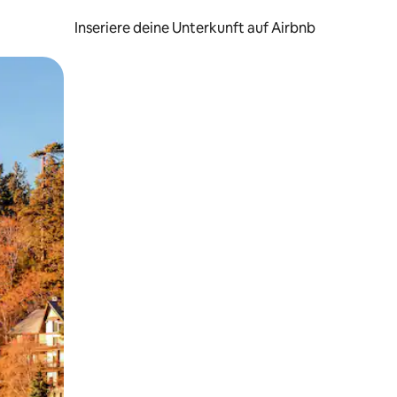
Inseriere deine Unterkunft auf Airbnb
h Berühren oder Wischgesten.