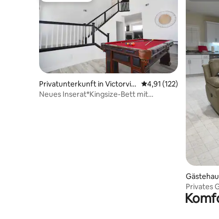
Privatunterkunft in Victorvill
Durchschnittliche Bew
4,91 (122)
e
Neues Inserat*Kingsize-Bett mit
Pooltisch+WLAN&lange Aufenthalte
Gästehaus
Privates 
Komfo