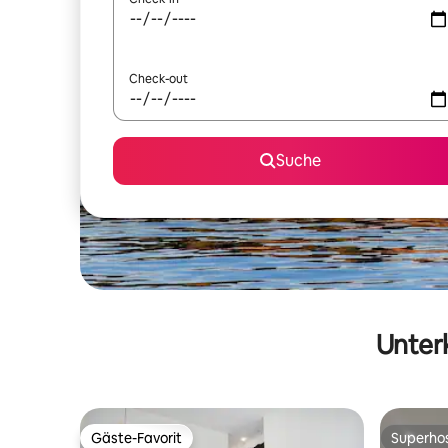
Check-out
Suche
Unterk
Gäste-Favorit
Superho
Gäste-Favorit
Superho