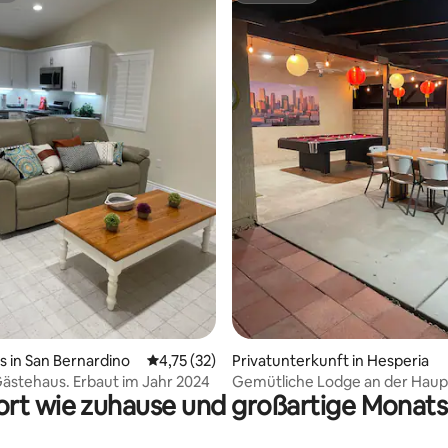
ertung: 4,91 von 5, 122 Bewertungen
 in San Bernardino
Durchschnittliche Bewertung: 4,75 von 5, 
4,75 (32)
Privatunterkunft in Hesperia
Gästehaus. Erbaut im Jahr 2024
Gemütliche Lodge an der Haup
rt wie zuhause und großartige Monats