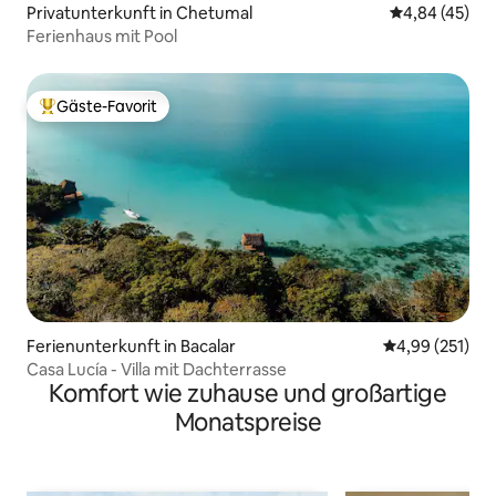
Privatunterkunft in Chetumal
Durchschnittl
4,84 (45)
Ferienhaus mit Pool
Gäste-Favorit
Beliebter Gäste-Favorit.
Ferienunterkunft in Bacalar
Durchschnittl
4,99 (251)
Casa Lucía - Villa mit Dachterrasse
Komfort wie zuhause und großartige
Monatspreise