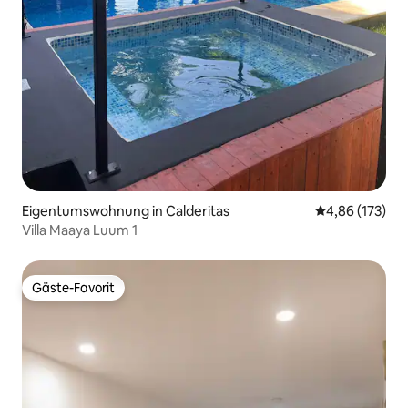
Eigentumswohnung in Calderitas
Durchschnittl
4,86 (173)
Villa Maaya Luum 1
Gäste-Favorit
Gäste-Favorit