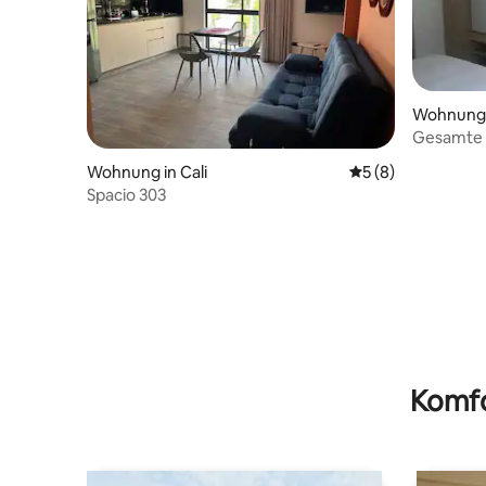
Wohnung i
din
Gesamte 
Wohnung in Cali
Durchschnittliche
5 (8)
Spacio 303
Komfo