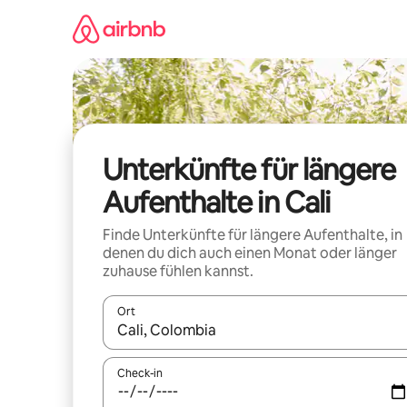
Zu
Inhalten
springen
Unterkünfte für längere
Aufenthalte in Cali
Finde Unterkünfte für längere Aufenthalte, in
denen du dich auch einen Monat oder länger
zuhause fühlen kannst.
Ort
Wenn Ergebnisse verfügbar sind, navigiere mit d
Check-in