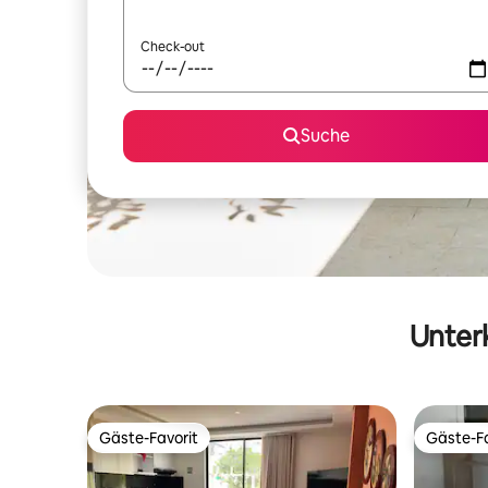
Check-out
Suche
Unterk
Gäste-Favorit
Gäste-Fa
Gäste-Favorit
Gäste-Fa