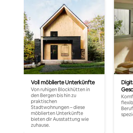
Voll möblierte Unterkünfte
Digi
Gesc
Von ruhigen Blockhütten in
den Bergen bis hin zu
Komfo
praktischen
flexi
Stadtwohnungen – diese
Beru
möblierten Unterkünfte
spezi
bieten dir Ausstattung wie
zuhause.