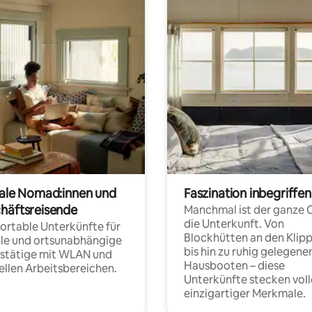
tale Nomad:innen und
Faszination inbegriffen
häftsreisende
Manchmal ist der ganze 
die Unterkunft. Von
rtable Unterkünfte für
Blockhütten an den Klip
ble und ortsunabhängige
bis hin zu ruhig gelegene
fstätige mit WLAN und
Hausbooten – diese
ellen Arbeitsbereichen.
Unterkünfte stecken voll
einzigartiger Merkmale.