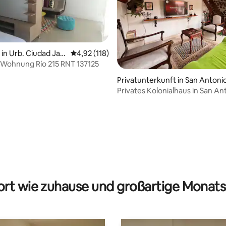
n Urb. Ciudad Jar
Durchschnittliche Bewertung: 4,92 von 5, 1
4,92 (118)
Wohnung Río 215 RNT 137125
 Bewertung: 5 von 5, 8 Bewertungen
Privatunterkunft in San Antoni
Privates Kolonialhaus in San An
rt wie zuhause und großartige Monats