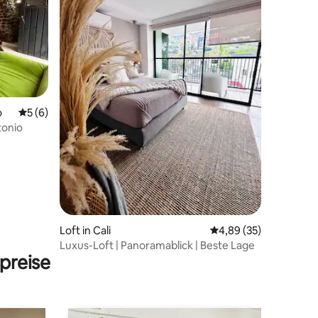
18 Bewertungen
o
Durchschnittliche Bewertung: 5 von 5, 6 Bewertungen
5 (6)
tonio
Loft in Cali
Durchschnittliche Be
4,89 (35)
Luxus-Loft | Panoramablick | Beste Lage
preise