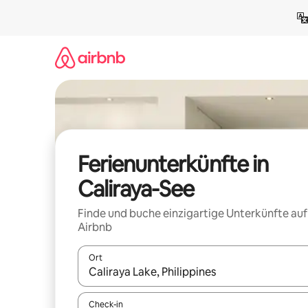
Zu
Inhalten
springen
Ferienunterkünfte in
Caliraya-See
Finde und buche einzigartige Unterkünfte auf
Airbnb
Ort
Wenn Ergebnisse verfügbar sind, navigiere mit d
Check-in