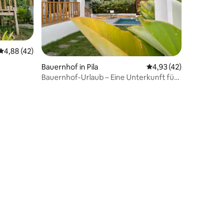
Durchschnittliche Bewertung: 4,88 von 5, 42 Bewertungen
4,88 (42)
30 Bewertungen
Bauernhof in Pila
Durchschnittliche Be
4,93 (42)
Bauernhof-Urlaub – Eine Unterkunft für
Familie & Freunde