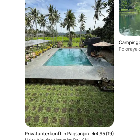
Campingpl
Poloraya des 
Komfort
Privatunterkunft in Pagsanjan
Durchschnittliche Bew
4,95 (19)