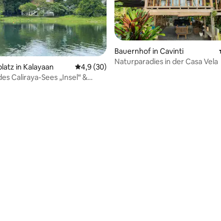
Bauernhof in Cavinti
Naturparadies in der Casa Vela
atz in Kalayaan
Durchschnittliche Bewertung: 4,9 von 5, 
4,9 (30)
Caliraya-Sees „Insel“ &
ertung: 4,95 von 5, 19 Bewertungen