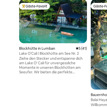
Gäste-Favorit
Gäste-Fa
Beliebter Gäste-Favorit.
Gäste-Fa
Blockhütte in Lumban
Durchschnittliche
5 (41)
Lake O'Cali | Blockhütte am See Nr. 2
Ziehe den Stecker und entspanne dich
am Lake O' Cali für unvergessliche
Momente in unseren Blockhütten am
Seeufer. Wir bieten die perfekte
Mischung aus Komfort und Charme am
See; vielversprechende Gelassenheit wie
kein anderer. Tauche ein in Abenteuer
mit Campingaktivitäten und einer
Bauernhof
Vielzahl von aufregenden
Wassersportarten oder entspanne dich
Balai Hay
einfach und verbinde dich einfach mit
modernes
Willkomme