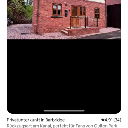
Privatunterkunft in Barbridge
Durchschnitt
4,91 (34)
Rückzugsort am Kanal, perfekt für Fans von Oulton Park!