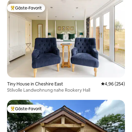
Gäste-Favorit
Beliebter Gäste-Favorit.
Tiny House in Cheshire East
Durchschnittli
4,96 (254)
Stilvolle Landwohnung nahe Rookery Hall
Gäste-Favorit
Beliebter Gäste-Favorit.