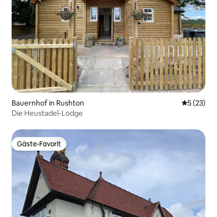
Bauernhof in Rushton
Durchschn
5 (23)
Die Heustadel-Lodge
Gäste-Favorit
Gäste-Favorit