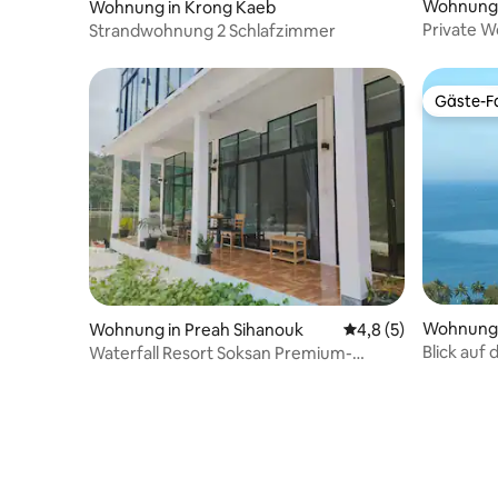
Wohnung 
Wohnung in Krong Kaeb
Private Wo
Strandwohnung 2 Schlafzimmer
Gäste-Fa
Gäste-Fa
Wohnung 
Wohnung in Preah Sihanouk
Durchschnittliche B
4,8 (5)
Blick auf
Waterfall Resort Soksan Premium-
Zimmer