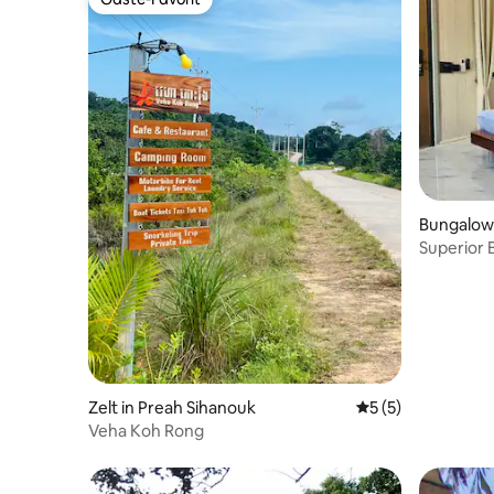
Gäste-Favorit
Bungalow 
Superior
Zelt in Preah Sihanouk
Durchschnittliche
5 (5)
Veha Koh Rong