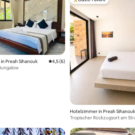
Beliebter Gäste-Favorit.
in Preah Sihanouk
Durchschnittliche Bewertung: 4,5 von 5,
4,5 (6)
 Bungalow
 Bewertung: 5 von 5, 5 Bewertungen
Hotelzimmer in Preah Sihanou
Tropischer Rückzugsort am Str
Koh Rong