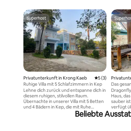
Superhost
Superho
Superhost
Superho
Privatunterkunft in Krong Kaeb
Durchschnittliche
5 (3)
Privatunt
k
Ruhige Villa mit 5 Schlafzimmern in Kep
Das gesam
für 8 Per
Lehne dich zurück und entspanne dich in
Dragonfly 
diesem ruhigen, stilvollen Raum.
Haus, das
Übernachte in unserer Villa mit 5 Betten
sauber ist
und 4 Bädern in Kep, die mit Ruhe
verfügt ü
Beliebte Aussta
gestaltet wurde, und ein unvergesslicher
Badezimm
Rückzugsort für Familien, Freunde oder
Außenküche. Sie bietet ein e
große Gruppen. Perfekt für 12-20 Gäste.
Erlebnis 
An der Hauptstraße von Kep gelegen,
befindet 