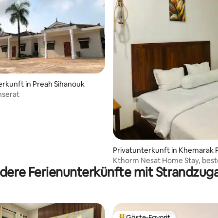
erkunft in Preah Sihanouk
nserat
Privatunterkunft in Khemarak
Kthorm Nesat Home Stay, best
dere Ferienunterkünfte mit Strandzug
schöne Aussicht!
Gäste-Favorit