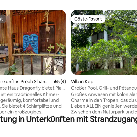
st
Gäste-Favorit
st
Gäste-Favorit
 Bewertung: 5 von 5, 3 Bewertungen
erkunft in Preah Sihanou
Durchschnittliche Bewertung: 5 von 5,
5 (4)
Villa in Kep
te Haus Dragonfly bietet Platz
Großer Pool, Grill- und Pétanq
sonen
in den Tropen
ist ein traditionelles Khmer-
Großes Anwesen mit kolonial
 geräumig, komfortabel und
Charme in den Tropen, das du 
. Sie bietet 4 Schlafplätze und
Lieben ALLEIN genießen werd
ber ein großzügiges
Zwischen dem Naturpark und 
ttung in Unterkünften mit Strandzuga
er sowie Zugang zur
bietet das große Haus mit übe
inzigartiges
Terrassen allen aktuellen Komf
für Gruppen und Familien und
Beobachte den Sonnenunterg
sich 200 m vom Strand
der exotischen Holzterrasse, r