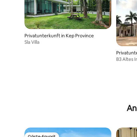
Privatunterkunft in Kep Province
Sla Villa
Privatunt
B3 Altes I
An
Gäste-Favorit