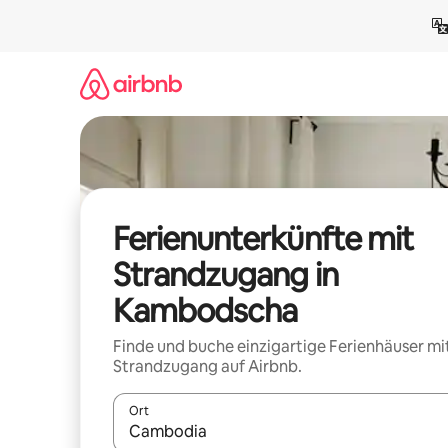
Zu
Inhalten
springen
Ferienunterkünfte mit
Strandzugang in
Kambodscha
Finde und buche einzigartige Ferienhäuser mi
Strandzugang auf Airbnb.
Ort
Wenn Ergebnisse verfügbar sind, navigiere mit d