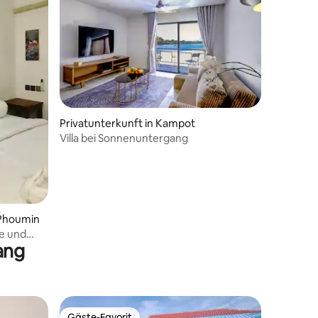
Privatunterkunft in Kampot
Villa bei Sonnenuntergang
 Phoumin
e und
ang
Gäste-Favorit