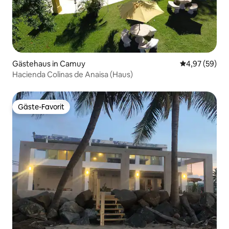
Gästehaus in Camuy
Durchschnittl
4,97 (59)
Hacienda Colinas de Anaisa (Haus)
Gäste-Favorit
Gäste-Favorit