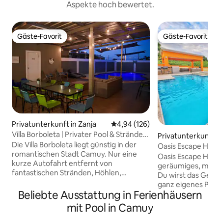
Aspekte hoch bewertet.
Gäste-Favorit
Gäste-Favorit
Gäste-Favorit
Gäste-Favorit
Privatunterkunft in Zanja
Durchschnittliche Bewertung: 4
4,94 (126)
Villa Borboleta | Privater Pool & Strände
Privatunterkunft 
in der Nähe
Die Villa Borboleta liegt günstig in der
Oasis Escape House
romantischen Stadt Camuy. Nur eine
– Klimaanlage
Oasis Escape House
kurze Autofahrt entfernt von
geräumiges, mode
fantastischen Stränden, Höhlen,
Du wirst das Gefüh
Restaurants und allem, was man sich
ganz eigenes Parad
vorstellen kann! Das Haus verfügt über
Beliebte Ausstattung in Ferienhäusern
über einen atemb
einen großen spektakulären privaten
Pool und einen Sit
mit Pool in Camuy
Pool, einen Pavillon mit Sitzbereichen
Ideal für alle Reis
und eine Küchenzeile mit Grill. Perfekt