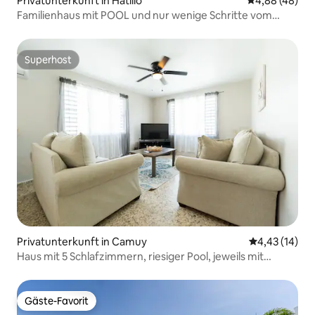
Privatunterkunft in Hatillo
Durchschnittl
4,88 (48)
Familienhaus mit POOL und nur wenige Schritte vom
STRAND entfernt!
Superhost
Superhost
Privatunterkunft in Camuy
Durchschnitt
4,43 (14)
Haus mit 5 Schlafzimmern, riesiger Pool, jeweils mit
Notstrom/-wasser
Gäste-Favorit
Gäste-Favorit