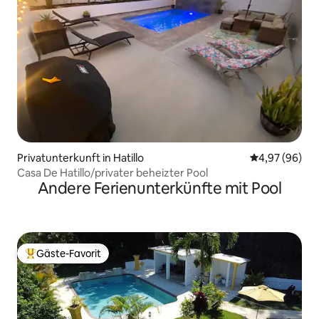
Privatunterkunft in Hatillo
Durchschnittl
4,97 (96)
Casa De Hatillo/privater beheizter Pool
Andere Ferienunterkünfte mit Pool
Gäste-Favorit
Beliebter Gäste-Favorit.