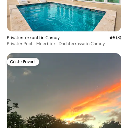
Privatunterkunft in Camuy
Durchsch
5 (3)
Privater Pool + Meerblick · Dachterrasse in Camuy
Gäste-Favorit
Gäste-Favorit