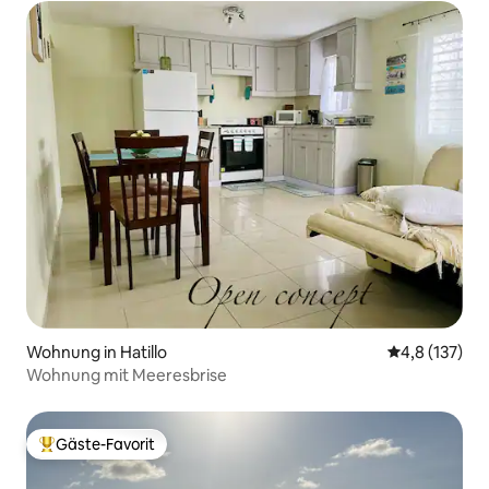
Wohnung in Hatillo
Durchschnitt
4,8 (137)
Wohnung mit Meeresbrise
Gäste-Favorit
Beliebter Gäste-Favorit.