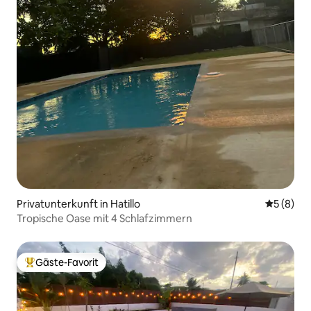
Privatunterkunft in Hatillo
Durchschn
5 (8)
Tropische Oase mit 4 Schlafzimmern
Gäste-Favorit
Beliebter Gäste-Favorit.