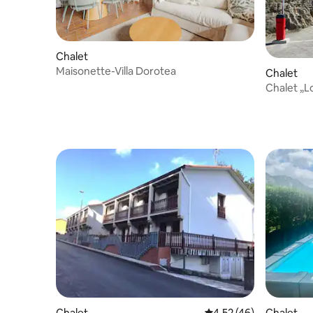
Chalet
Maisonette-Villa Dorotea
Chalet
Chalet „L
entfernt
Chalet
Durchschnittliche Bew
4,52 (46)
Chalet