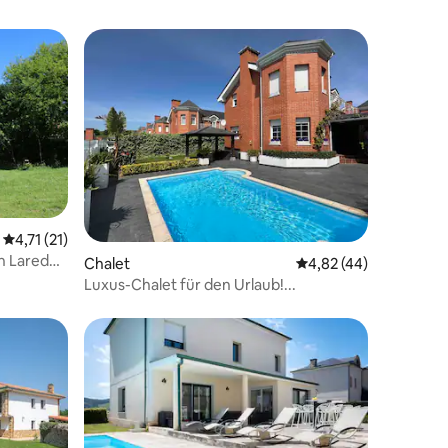
90 Bewertungen
Durchschnittliche Bewertung: 4,71 von 5, 21 Bewertungen
4,71 (21)
n Laredo
Chalet
Durchschnittliche Be
4,82 (44)
Luxus-Chalet für den Urlaub!...