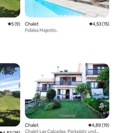
Durchschnittliche Bewertung: 5 von 5, 9 Bewertungen
5 (9)
Chalet
Durchschnittliche Be
4,53 (15)
Fidalsa Majestic.
32 Bewertungen
Chalet
Durchschnittliche Be
4,89 (19)
Chalet Las Calzadas: Parkplatz und
29 Bewertungen
Durchschnittliche Bewertung: 4,83 von 5, 35 Bewertungen
4,83 (35)