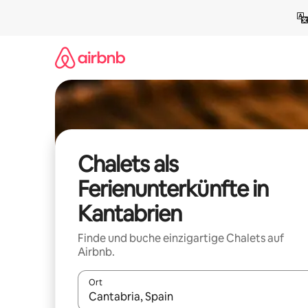
Zu
Inhalten
springen
Chalets als
Ferienunterkünfte in
Kantabrien
Finde und buche einzigartige Chalets auf
Airbnb.
Ort
Wenn Ergebnisse verfügbar sind, navigiere mit d