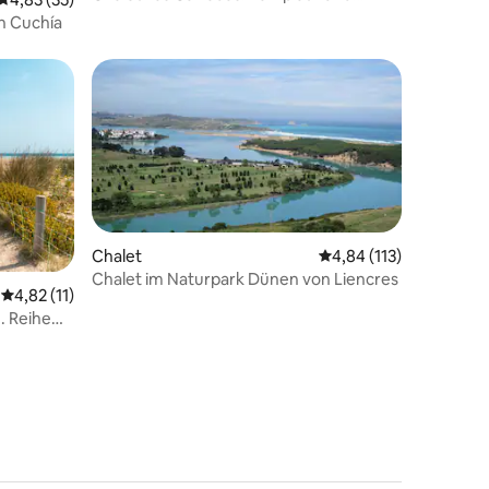
privater Garten
on Cuchía
Chalet
Durchschnittliche Bew
4,84 (113)
Chalet im Naturpark Dünen von Liencres
 7 Bewertungen
Durchschnittliche Bewertung: 4,82 von 5, 11 Bewertungen
4,82 (11)
. Reihe