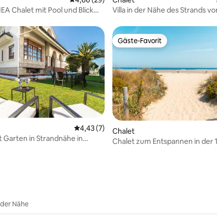
A Chalet mit Pool und Blick
Villa in der Nähe des Strands v
/Berge
Gäste-Favorit
Gäste-Favorit
Durchschnittliche Bewertung: 4,43 von 5,
4,43 (7)
Chalet
t Garten in Strandnähe in
Bewertung: 3,4 von 5, 5 Bewertungen
Chalet zum Entspannen in der 1
en
des Strandes Berria
 der Nähe