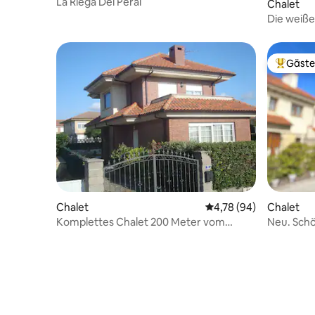
La Riega Del Peral
Chalet
Die weiße
Gäste
Beliebte
Chalet
Durchschnittliche Bew
4,78 (94)
Chalet
Komplettes Chalet 200 Meter vom
Neu. Sch
Leuchtturm von Ajo entfernt.
Strand en