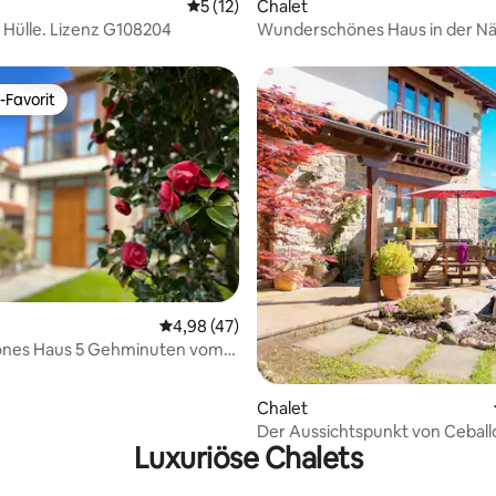
Durchschnittliche Bewertung: 5 von 5, 
5 (12)
Chalet
 Hülle. Lizenz G108204
Wunderschönes Haus in der N
Meeres, ideal für Familien
-Favorit
r Gäste-Favorit.
ertung: 4,78 von 5, 94 Bewertungen
Durchschnittliche Bewertung: 4,98 von 5, 
4,98 (47)
önes Haus 5 Gehminuten vom
tfernt.
Chalet
Der Aussichtspunkt von Ceball
Luxuriöse Chalets