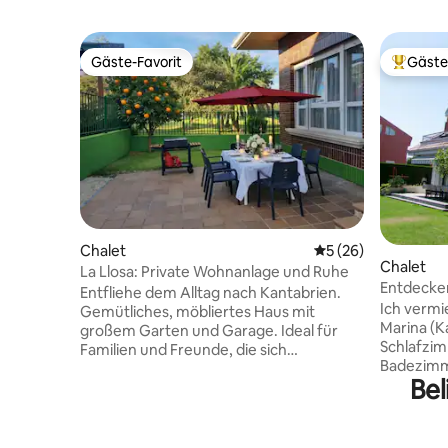
Gäste-Favorit
Gäste
Gäste-Favorit
Beliebte
Chalet
Durchschnittliche 
5 (26)
Chalet
La Llosa: Private Wohnanlage und Ruhe
Entdecken
Entfliehe dem Alltag nach Kantabrien.
„Lacasad
Ich vermie
Gemütliches, möbliertes Haus mit
Marina (K
großem Garten und Garage. Ideal für
Schlafzi
Familien und Freunde, die sich
Badezimme
entspannen möchten. WLAN-
Bel
ausgestattete 
Verbindung. 📍 Strategische Lage: in der
Personen v
Nähe von Santander, schnelle Anbindung
Hauptschl
an die Autovía del Cantábrico. Die
Kinderbet
Wohnanlage verfügt über eine