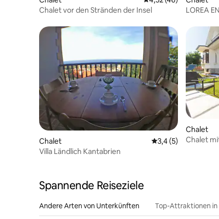
Chalet vor den Stränden der Insel
LOREA ENE
auf Meer
Chalet
Chalet mi
Chalet
Durchschnittliche 
3,4 (5)
Kantabri
Villa Ländlich Kantabrien
Spannende Reiseziele
Andere Arten von Unterkünften
Top-Attraktionen in