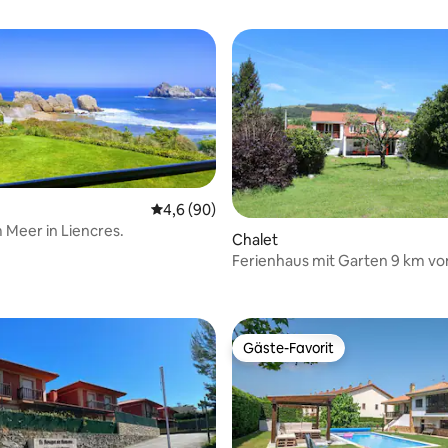
Durchschnittliche Bewertung: 4,6 von 5, 
4,6 (90)
 Meer in Liencres.
Chalet
Ferienhaus mit Garten 9 km vo
entfernt
Gäste-Favorit
Gäste-Favorit