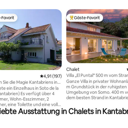
-Favorit
Gäste-Favorit
r Gäste-Favorit.
Beliebter Gäste-Favorit.
Chalet
Bewertung: 5 von 5, 26 Bewertungen
Villa „El Puntal“ 500 m vom Str
Durchschnittliche Bewertung: 4,91 von 5, 1
4,91 (197)
Somo entfernt
Ganze Villa in privater Wohnan
 Sie die Magie Kantabriens in
m Grundstück in der ruhigsten
esoto“
te ein Einzelhaus in Soto de la
Umgebung von Somo. 400 m vo
antabrien) Es verfügt über 4
dem besten Strand in Kantabrie
mmer, Wohn-Esszimmer, 2
den Sommermonaten am weni
r, eine Toilette und eine voll
überfüllt ist. Das Haus hat eine Kapazität
iebte Ausstattung in Chalets in Kantab
Küche Es ist für 8
von bis zu 14 Personen in 6 Zimme
orbereitet Das
Erdgeschoss verfügt über drei
afzimmer verfügt über ein
Schlafzimmer, zwei Doppelzi
t und einen Futon