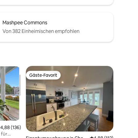
Mashpee Commons
Von 382 Einheimischen empfohlen
Gäste-Favorit
Gäste-Favorit
urchschnittliche Bewertung: 4,88 von 5, 136 Bewertungen
4,88 (136)
51 Bewertungen
 für