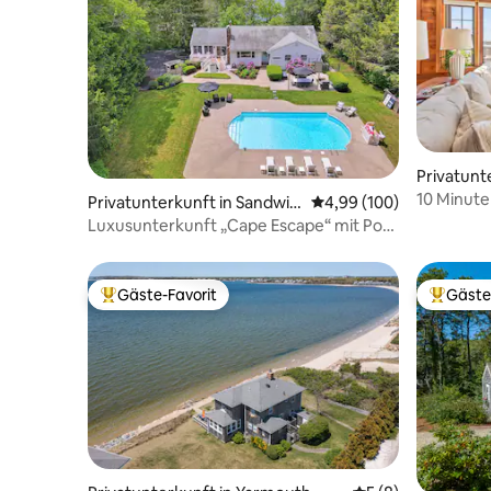
Privatunt
10 Minut
Privatunterkunft in Sandwic
Durchschnittliche Bewe
4,99 (100)
fantastis
h
Luxusunterkunft „Cape Escape“ mit Pool
Terrasse
und Strandzugang.
Gäste-Favorit
Gäste
Beliebter Gäste-Favorit.
Beliebte