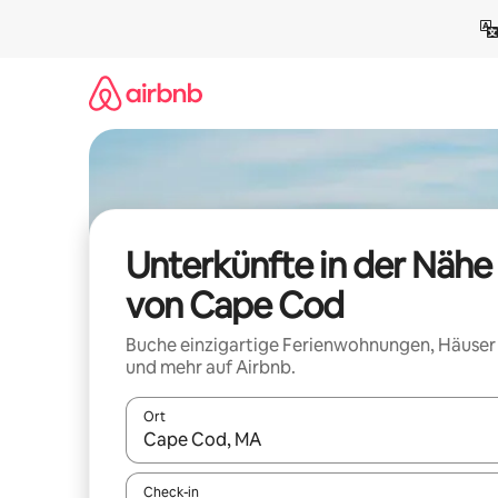
Zu
Inhalten
springen
Unterkünfte in der Nähe
von Cape Cod
Buche einzigartige Ferienwohnungen, Häuser
und mehr auf Airbnb.
Ort
Wenn Ergebnisse verfügbar sind, navigiere mit d
Check-in