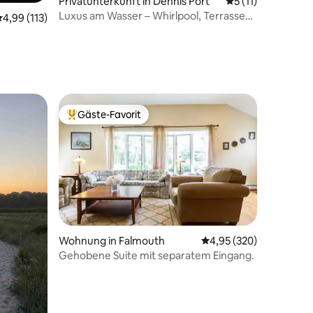
Privatunterkunft in Dennis Port
Durchschnittliche
5 (11)
Luxus am Wasser – Whirlpool, Terrasse
24 Bewertungen
urchschnittliche Bewertung: 4,99 von 5, 113 Bewertungen
4,99 (113)
und Blick aufs Wasser
Gäste-Favorit
Beliebter Gäste-Favorit.
Wohnung in Falmouth
Durchschnittliche Bew
4,95 (320)
Gehobene Suite mit separatem Eingang.