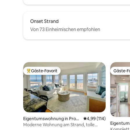
Onset Strand
Von 73 Einheimischen empfohlen
Gäste-Favorit
Gäste-Fa
Beliebter Gäste-Favorit.
Gäste-Fa
Eigentumswohnung in Provi
Durchschnittliche Bewe
4,99 (114)
Eigentum
ncetown
Moderne Wohnung am Strand, tolle
am
Komplett 