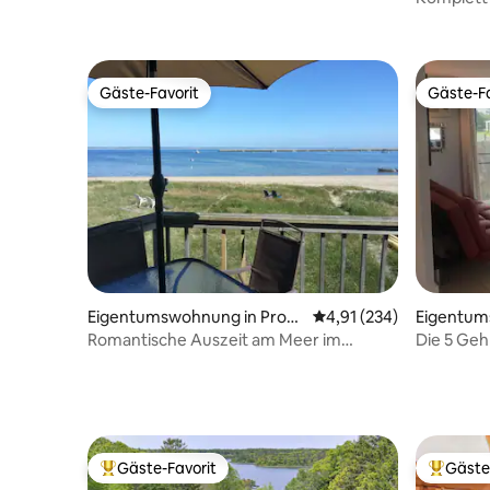
Aussicht und Lage!
Aussicht!
Gäste-Favorit
Gäste-Fa
Gäste-Favorit
Gäste-Fa
Eigentumswohnung in Provi
Durchschnittliche Bewe
4,91 (234)
Eigentum
ncetown
nis
Romantische Auszeit am Meer im
Die 5 Ge
Herzen von P-Town
entfernte
Strandw
Gäste-Favorit
Gäste
Beliebter Gäste-Favorit.
Beliebte