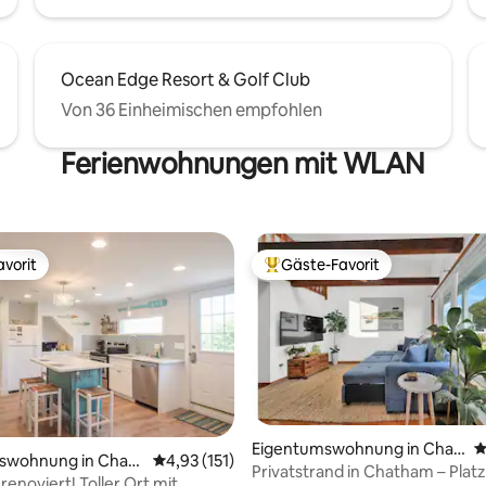
Ocean Edge Resort & Golf Club
Von 36 Einheimischen empfohlen
Ferienwohnungen mit WLAN
vorit
Gäste-Favorit
vorit
Beliebter Gäste-Favorit.
rtung: 4,99 von 5, 114 Bewertungen
Eigentumswohnung in Chat
D
swohnung in Chath
Durchschnittliche Bewertung: 4,93 von 5, 1
4,93 (151)
ham
Privatstrand in Chatham – Platz
renoviert! Toller Ort mit