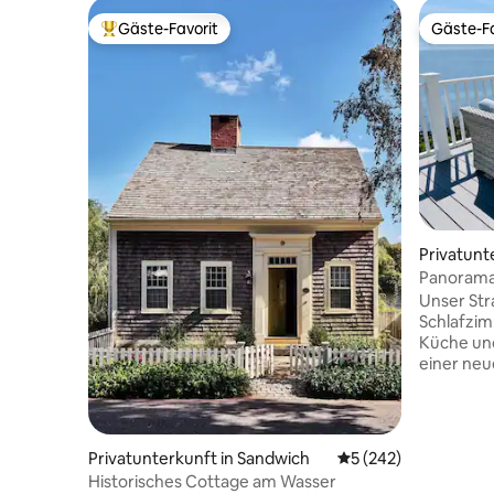
Gäste-Favorit
Gäste-Fa
Beliebter Gäste-Favorit.
Gäste-Fa
Privatunt
h
Panoramab
über der
Unser Str
Schlafzim
Küche un
einer neue
die gesa
von einem
einer 100
kannst du
Privatunterkunft in Sandwich
Durchschnittliche B
5 (242)
sehen. Das Hotel liegt in einer privaten
Historisches Cottage am Wasser
Gemeinsc