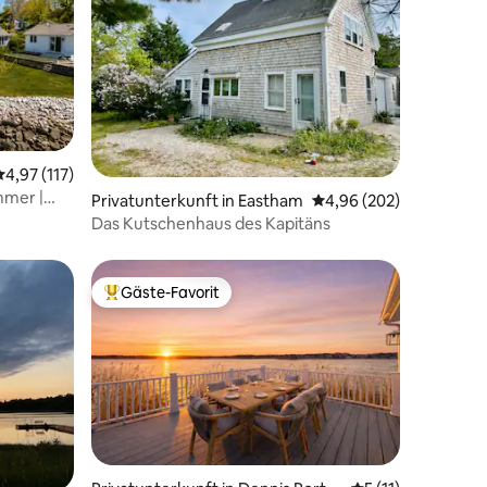
12 Bewertungen
Durchschnittliche Bewertung: 4,97 von 5, 117 Bewertungen
4,97 (117)
mmer |
Privatunterkunft in Eastham
Durchschnittliche Bew
4,96 (202)
Das Kutschenhaus des Kapitäns
Gäste-Favorit
Beliebter Gäste-Favorit.