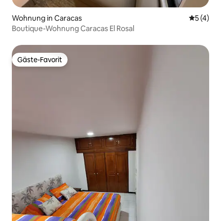
Wohnung in Caracas
Durchsch
5 (4)
Boutique-Wohnung Caracas El Rosal
Gäste-Favorit
Gäste-Favorit