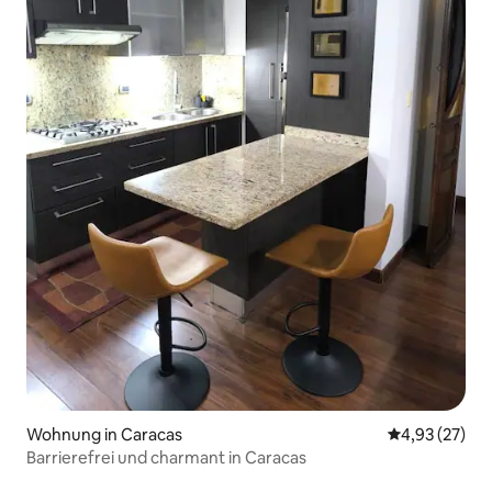
Wohnung in Caracas
Durchschnitt
4,93 (27)
Barrierefrei und charmant in Caracas