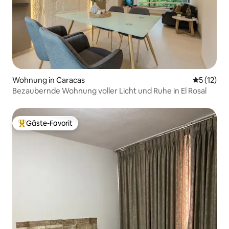
Wohnung in Caracas
Durchschn
5 (12)
Bezaubernde Wohnung voller Licht und Ruhe in El Rosal
Gäste-Favorit
Beliebter Gäste-Favorit.