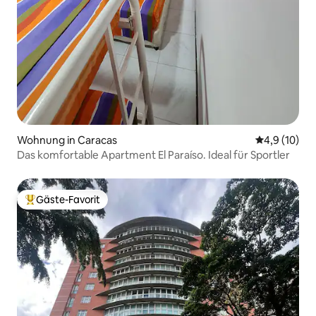
Wohnung in Caracas
Durchschnit
4,9 (10)
Das komfortable Apartment El Paraíso. Ideal für Sportler
Gäste-Favorit
Beliebter Gäste-Favorit.