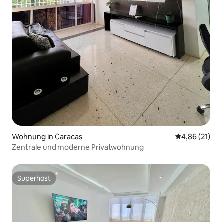
Wohnung in Caracas
Durchschnitt
4,86 (21)
Zentrale und moderne Privatwohnung
Superhost
Superhost