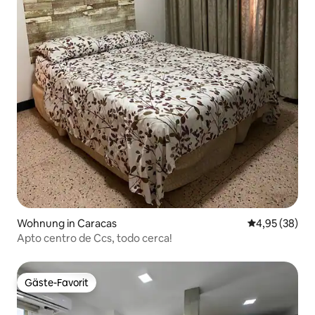
Wohnung in Caracas
Durchschnittl
4,95 (38)
Apto centro de Ccs, todo cerca!
Gäste-Favorit
Gäste-Favorit