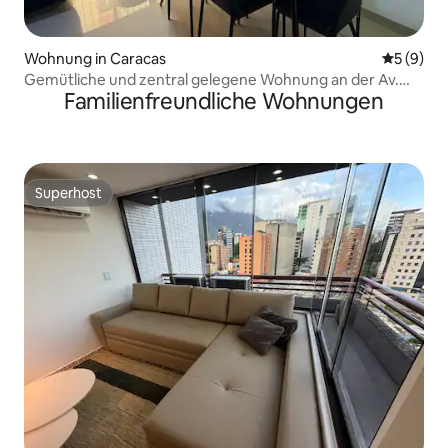
Wohnung in Caracas
Durchschn
5 (9)
Gemütliche und zentral gelegene Wohnung an der Av.
Familienfreundliche Wohnungen
Panteón für 4 Personen.
Superhost
Superhost