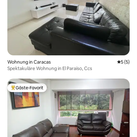
Wohnung in Caracas
Durchsch
5 (5)
Spektakuläre Wohnung in El Paraíso, Ccs
Gäste-Favorit
Beliebter Gäste-Favorit.