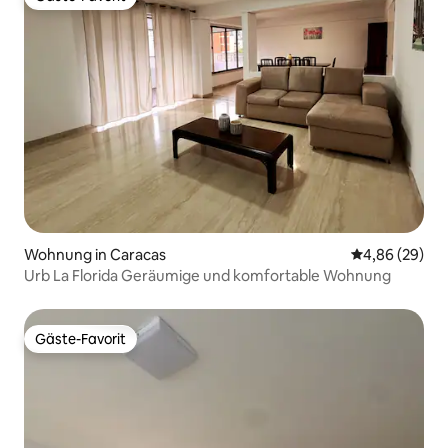
Gäste-Favorit
Wohnung in Caracas
Durchschnittl
4,86 (29)
Urb La Florida Geräumige und komfortable Wohnung
Gäste-Favorit
Gäste-Favorit