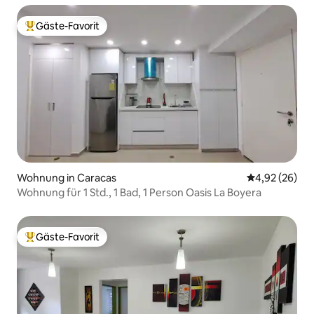
Gäste-Favorit
Beliebter Gäste-Favorit.
Wohnung in Caracas
Durchschnittl
4,92 (26)
Wohnung für 1 Std., 1 Bad, 1 Person Oasis La Boyera
Gäste-Favorit
Beliebter Gäste-Favorit.