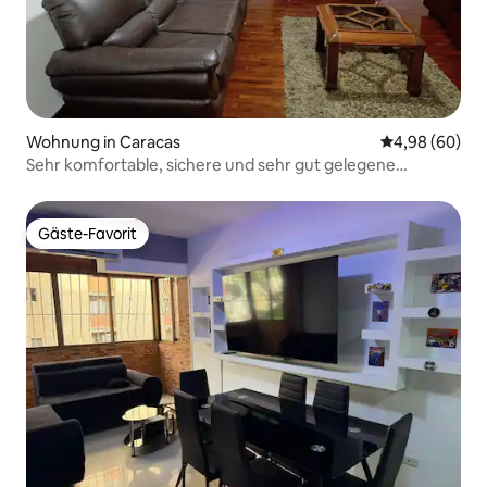
Wohnung in Caracas
Durchschnittl
4,98 (60)
Sehr komfortable, sichere und sehr gut gelegene
Wohnung
Gäste-Favorit
Gäste-Favorit