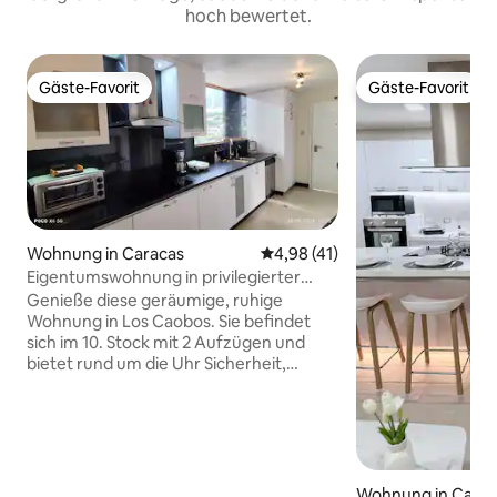
hoch bewertet.
Gäste-Favorit
Gäste-Favorit
Gäste-Favorit
Gäste-Favorit
Wohnung in Caracas
Durchschnittliche Bewertung: 
4,98 (41)
Eigentumswohnung in privilegierter
Gegend
Genieße diese geräumige, ruhige
Wohnung in Los Caobos. Sie befindet
sich im 10. Stock mit 2 Aufzügen und
bietet rund um die Uhr Sicherheit,
zuverlässige Wasserversorgung, Strom
und WLAN. Das Gebäude ist friedlich mit
gut etablierten Regeln. Die Unterkunft
verfügt über 3 helle Schlafzimmer, 3
Badezimmer, eine voll ausgestattete
Küche, eine Waschküche und einen
Wohnung in Carac