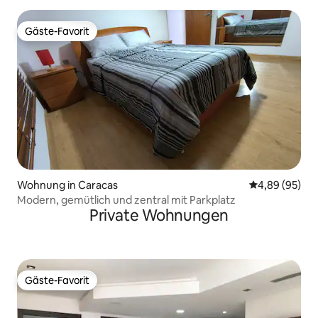
Gäste-Favorit
Gäste-Favorit
Wohnung in Caracas
Durchschnittl
4,89 (95)
Modern, gemütlich und zentral mit Parkplatz
Private Wohnungen
Gäste-Favorit
Gäste-Favorit