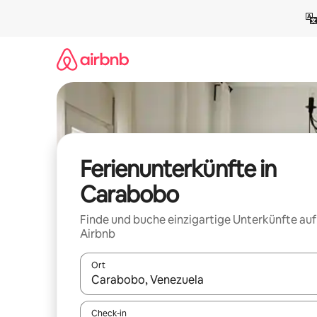
Zu
Inhalten
springen
Ferienunterkünfte in
Carabobo
Finde und buche einzigartige Unterkünfte auf
Airbnb
Ort
Wenn Ergebnisse verfügbar sind, navigiere mit d
Check-in