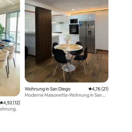
Wohnung in San Diego
Durchschnittliche Be
4,76 (21)
Moderne Maisonette-Wohnung in San
Diego in der Nähe des Flughafens
Durchschnittliche Bewertung: 4,92 von 5, 12 Bewertungen
4,92 (12)
Wohnung.
 4 Bewertungen