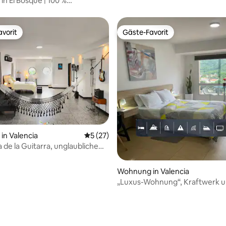
n El Bosque | 100 %
versorgung und WLAN
vorit
Gäste-Favorit
vorit
Gäste-Favorit
ertung: 4,92 von 5, 117 Bewertungen
n Valencia
Durchschnittliche Bewertung: 5 von 5, 
5 (27)
 de la Guitarra, unglaubliche
Wohnung in Valencia
„Luxus-Wohnung“, Kraftwerk 
Wasser 100%