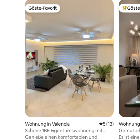
Gäste-Favorit
Gäste
Gäste-Favorit
Beliebte
Wohnung in Valencia
Durchschnittliche
5 (13)
Wohnung i
Schöne 1BR Eigentumswohnung mit
Gemütlic
voller Backup-Stromversorgung und
„Super W
Genieße einen komfortablen und
Es ist ei