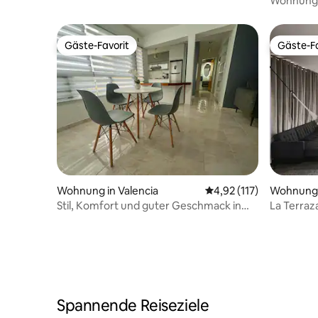
Wohnung i
Notstrom
Gäste-Favorit
Gäste-Fa
Gäste-Favorit
Gäste-Fa
Wohnung in Valencia
Durchschnittliche Bew
4,92 (117)
Wohnung i
Stil, Komfort und guter Geschmack in
La Terraza
Valencia
Aussicht
Spannende Reiseziele