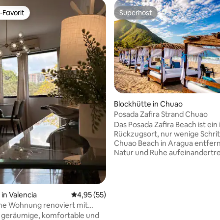
-Favorit
Superhost
r Gäste-Favorit.
Superhost
Blockhütte in Chuao
Posada Zafira Strand Chuao
Das Posada Zafira Beach ist ein
Rückzugsort, nur wenige Schri
Chuao Beach in Aragua entfern
Natur und Ruhe aufeinandertre
verfügt über 2 separate Zimmer
mit einem eigenen Bad und ei
eigenen Eingang, der für Ruhe
Privatsphäre ausgelegt ist. Der P
 Bewertung: 5 von 5, 13 Bewertungen
n Valencia
Durchschnittliche Bewertung: 4,95 von 5, 
4,95 (55)
für 2 Personen, mit einer maxi
he Wohnung renoviert mit
Kapazität von bis zu 5 Gästen. 
LAN“.
ne geräumige, komfortable und
Zusätzliche Person: 20 $ pro Na