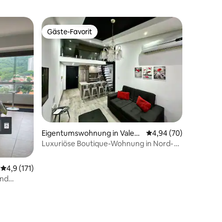
Gäste-Favorit
Gäste-Favorit
27 Bewertungen
Eigentumswohnung in Valen
Durchschnittliche Be
4,94 (70)
cia
Luxuriöse Boutique-Wohnung in Nord-
Valencia
Durchschnittliche Bewertung: 4,9 von 5, 171 Bewertungen
4,9 (171)
und