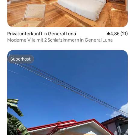
Privatunterkunft in General Luna
Durchschnitt
4,86 (21)
Moderne Villa mit 2 Schlafzimmern in General Luna
Superhost
Superhost