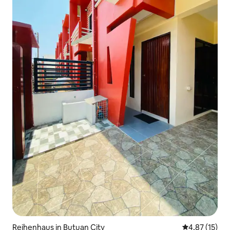
Reihenhaus in Butuan City
Durchschnitt
4,87 (15)