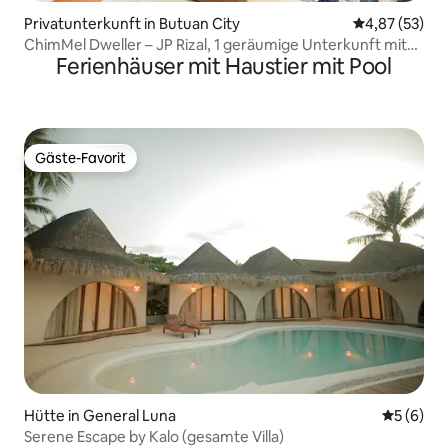
Privatunterkunft in Butuan City
Durchschnitt
4,87 (53)
ChimMel Dweller – JP Rizal, 1 geräumige Unterkunft mit
Ferienhäuser mit Haustier mit Pool
Solarstrom
Gäste-Favorit
Gäste-Favorit
Hütte in General Luna
Durchschn
5 (6)
Serene Escape by Kalo (gesamte Villa)