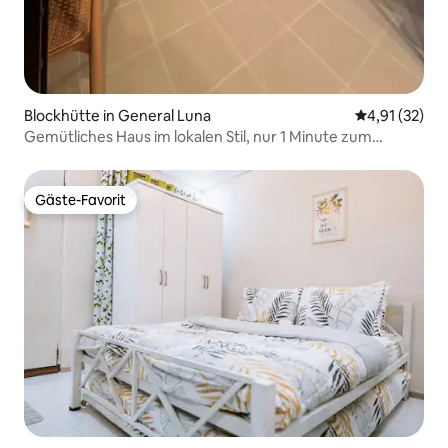
Blockhütte in General Luna
Durchschnitt
4,91 (32)
Gemütliches Haus im lokalen Stil, nur 1 Minute zum
Strand.
Gäste-Favorit
Gäste-Favorit