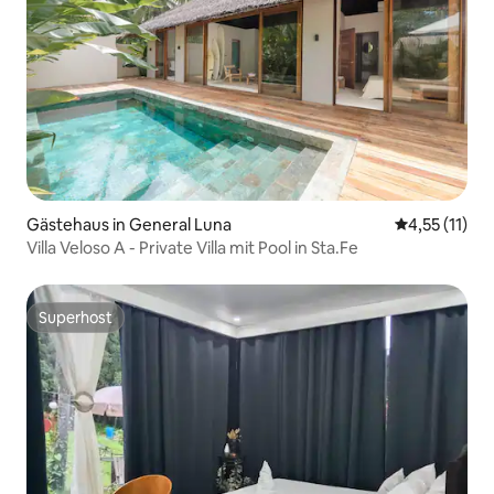
Gästehaus in General Luna
Durchschnitt
4,55 (11)
Villa Veloso A - Private Villa mit Pool in Sta.Fe
Superhost
Superhost