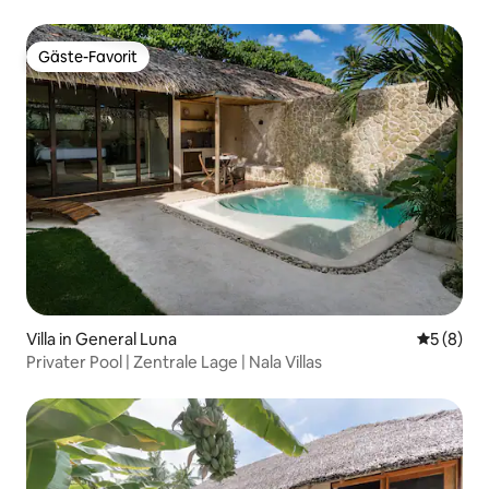
Gäste-Favorit
Gäste-Favorit
Villa in General Luna
Durchschn
5 (8)
Privater Pool | Zentrale Lage | Nala Villas