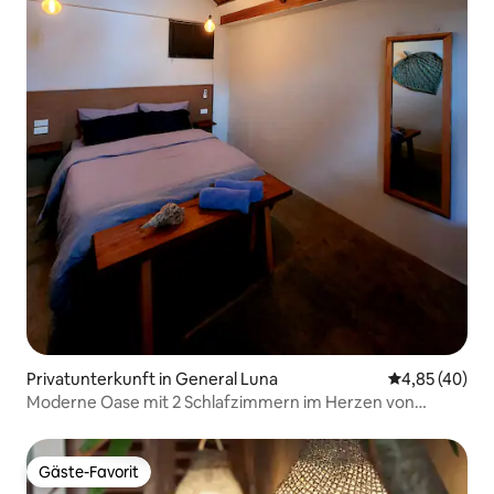
Privatunterkunft in General Luna
Durchschnittl
4,85 (40)
Moderne Oase mit 2 Schlafzimmern im Herzen von
GL/Backup-WLAN
Gäste-Favorit
Gäste-Favorit