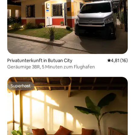
Privatunterkunft in Butuan City
Durchschnitt
4,81 (16)
Geräumige 3BR, 5 Minuten zum Flughafen
Superhost
Superhost