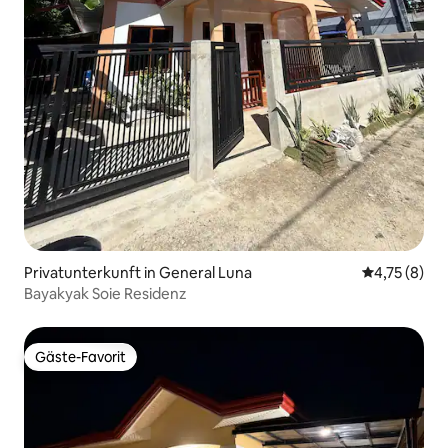
Privatunterkunft in General Luna
Durchschnit
4,75 (8)
Bayakyak Soie Residenz
Gäste-Favorit
Gäste-Favorit