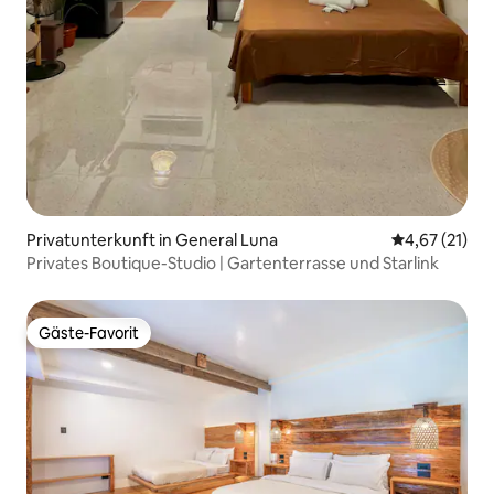
Privatunterkunft in General Luna
Durchschnitt
4,67 (21)
Privates Boutique-Studio | Gartenterrasse und Starlink
Gäste-Favorit
Gäste-Favorit