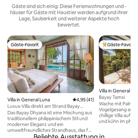
Gäste sind sich einig: Diese Ferienwohnungen und -
häuser für Gäste mit Haustier werden aufgrund ihrer
Lage, Sauberkeit und weiterer Aspekte hoch
bewertet.
Gäste-Favorit
Gäste-Favorit
Gäste-Favorit
Beliebter Gäste-F
Villa in General Lu
Bayay Tamsi
Villa in General Luna
Durchschnittliche Bewertung:
4,95 (41)
Wache mit Palmen
Luxus-Villa direkt am Strand Bayay
Vogelgesang auf... BAYAY TAMSI ist ein
Dhyana +Concierge
Das Bayay Dhyana ist eine Mischung aus
chillige Villa auf 
traditionellem philippinischem Stil und
und kühn im phili
moderner Eleganz und ein
Stil. Ein vielseitig
umweltfreundliches Strandhaus, das für
nur 3 Minuten vo
Beliebte Ausstattung in
Genuss konzipiert wurde. Die Villa