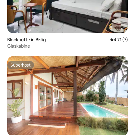
Blockhütte in Bislig
Durchschnit
4,71 (7)
Glaskabine
Superhost
Superhost