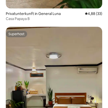
Privatunterkunft in General Luna
Durchschnittl
4,88 (33)
Casa Papaya B
Superhost
Superhost