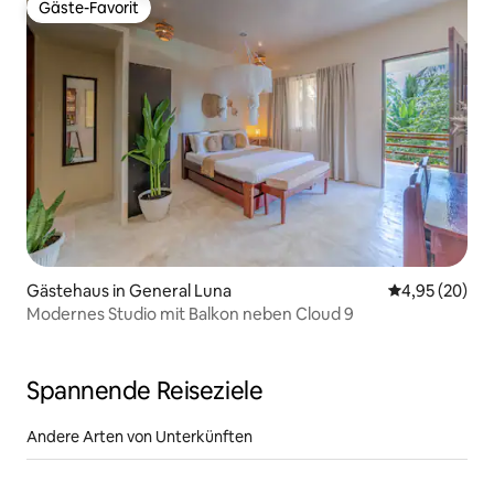
Gäste-Favorit
Gäste-Favorit
Gästehaus in General Luna
Durchschnittl
4,95 (20)
Modernes Studio mit Balkon neben Cloud 9
Spannende Reiseziele
Andere Arten von Unterkünften