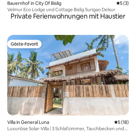
Bauernhof in City Of Bislig
Durchsch
5 (3)
Velmur Eco Lodge und Cottage Bislig Surigao Delsur
Private Ferienwohnungen mit Haustier
Gäste-Favorit
Gäste-Favorit
Villa in General Luna
Durchschn
5 (18)
Luxuriöse Solar-Villa | 3 Schlafzimmer, Tauchbecken und
Dachterrasse