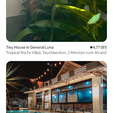
Tiny House in General Luna
Durchschnitt
4,77 (81)
Tropical Sta Fe Villa2, Tauchbecken, 2 Minuten zum Strand