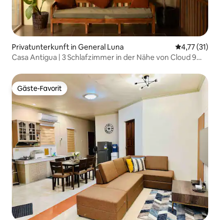
Privatunterkunft in General Luna
Durchschnitt
4,77 (31)
Casa Antigua | 3 Schlafzimmer in der Nähe von Cloud 9
mit Dschungelblick
Gäste-Favorit
Gäste-Favorit