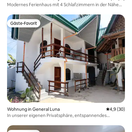
Modernes Ferienhaus mit 4 Schlafzimmern in der Nähe
von SM
Gäste-Favorit
Gäste-Favorit
Wohnung in General Luna
Durchschnitt
4,9 (30)
In unserer eigenen Privatsphäre, entspannendes
Zuhause