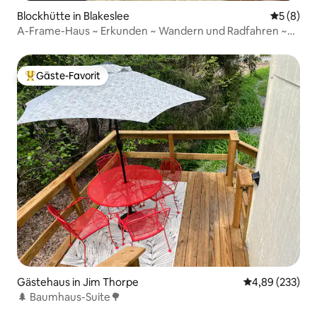
Blockhütte in Blakeslee
Durchschn
5 (8)
A-Frame-Haus ~ Erkunden ~ Wandern und Radfahren ~
Einzigartig
Gäste-Favorit
Beliebter Gäste-Favorit.
Gästehaus in Jim Thorpe
Durchschnittli
4,89 (233)
🌲 Baumhaus-Suite🌳