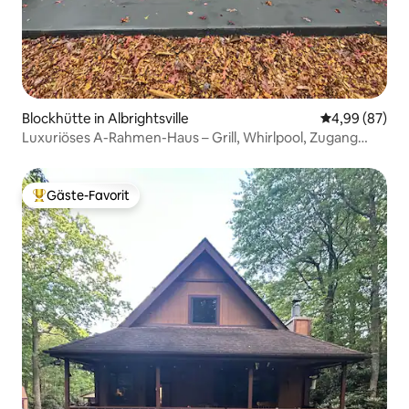
Blockhütte in Albrightsville
Durchschnittl
4,99 (87)
Luxuriöses A-Rahmen-Haus – Grill, Whirlpool, Zugang
zum See!
Gäste-Favorit
Beliebter Gäste-Favorit.