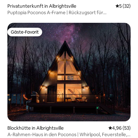
Privatunterkunft in Albrightsville
Durchschn
5 (32)
Puptopia Poconos A‑Frame | Rückzugsort für
Hundeliebhaber
Gäste-Favorit
Gäste-Favorit
Blockhütte in Albrightsville
Durchschnittl
4,96 (53)
A-Rahmen-Haus in den Poconos | Whirlpool, Feuerstelle,