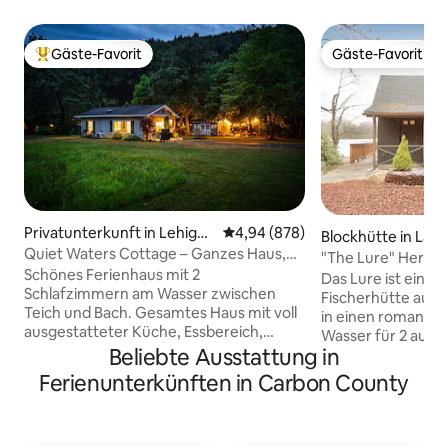
Gäste-Favorit
Gäste-Favorit
Beliebter Gäste-Favorit.
Gäste-Favorit
Privatunterkunft in Lehight
Durchschnittliche Bewertung: 4
4,94 (878)
Blockhütte in La
on
Quiet Waters Cottage – Ganzes Haus,
y
"The Lure" Herrlic
auf dem Wasser!
Schönes Ferienhaus mit 2
Rückzugsort am 
Das Lure ist eine 
Schlafzimmern am Wasser zwischen
Fischerhütte aus 
Teich und Bach. Gesamtes Haus mit voll
in einen romanti
ausgestatteter Küche, Essbereich,
Wasser für 2 auf 
Wohnzimmer mit Elektrokamin,
Beliebte Ausstattung in
Gletschergewässe
Arbeitsbereichen mit Highspeed-
Lake Harmony um
Ferienunterkünften in Carbon County
Internetzugang, Büchern, Spielen und
Entworfen für Paa
Roku-TV. Das Hauptschlafzimmer ist
Haus Vintage-Ch
zum Teich hin ausgerichtet; das zweite
Genuss – privater
Schlafzimmer liegt am Bach. Generator