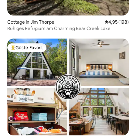
Cottage in Jim Thorpe
Durchschnittli
4,95 (198)
Ruhiges Refugium am Charming Bear Creek Lake
Gäste-Favorit
Beliebter Gäste-Favorit.