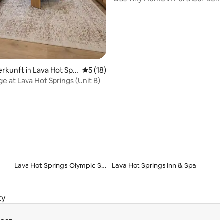
ertung: 4,86 von 5, 43 Bewertungen
erkunft in Lava Hot Spri
Durchschnittliche Bewertung: 5 von 5, 
5 (18)
e at Lava Hot Springs (Unit B)
Lava Hot Springs Olympic Swimming Complex
Lava Hot Springs Inn & Spa
ty