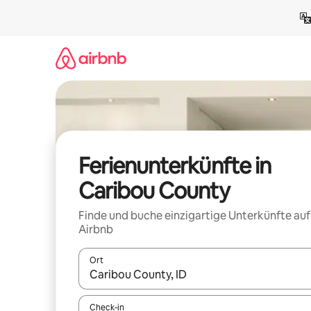
Zu
Inhalten
springen
Ferienunterkünfte in
Caribou County
Finde und buche einzigartige Unterkünfte auf
Airbnb
Ort
Wenn Ergebnisse verfügbar sind, navigiere mit d
Check-in