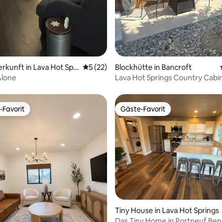
erkunft in Lava Hot Spri
Durchschnittliche Bewertung: 5 von 5, 
5 (22)
Blockhütte in Bancroft
Alone
Lava Hot Springs Country Cabi
-Favorit
Gäste-Favorit
r Gäste-Favorit.
Gäste-Favorit
Tiny House in Lava Hot Springs
Das Tiny Home in Portneuf Be