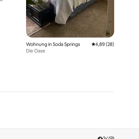
18 Bewertungen
Wohnung in Soda Springs
Durchschnittliche Be
4,89 (28)
Die Oase