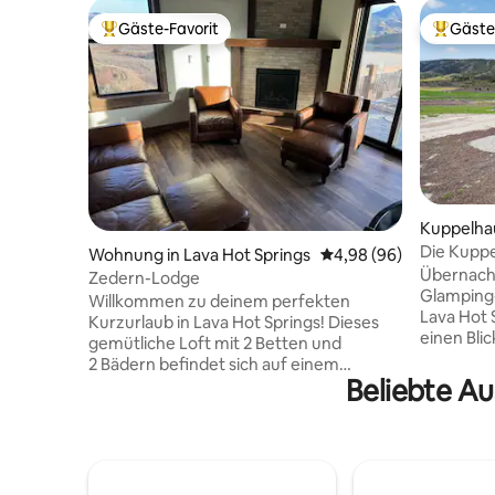
Gäste-Favorit
Gäste
Beliebter Gäste-Favorit.
Beliebte
Kuppelhau
Die Kuppe
Wohnung in Lava Hot Springs
Durchschnittliche Bew
4,98 (96)
Lava/Gla
Übernacht
Zedern-Lodge
Glamping
Willkommen zu deinem perfekten
Lava Hot S
Kurzurlaub in Lava Hot Springs! Dieses
einen Bli
gemütliche Loft mit 2 Betten und
landwirts
2 Bädern befindet sich auf einem
Wenn du a
Beliebte Au
ruhigen, 4 Hektar großen Grundstück,
einzigart
nur wenige Minuten von der Stadt
interessa
entfernt. Es bietet Privatsphäre,
Design, 
Komfort und eine atemberaubende
von deine
Aussicht. Genieße eine voll
unmittelb
ausgestattete Küche, Kingsize- und