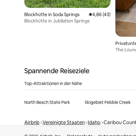
Blockhütte in Soda Springs
Durchschnittliche Bew
4,86 (43)
Blockhütte in Jubilation Springs
Privatunt
ngs
The Loung
Spannende Reiseziele
Top-Attraktionen in der Nähe
North Beach State Park
Skigebiet Pebble Creek
Airbnb
Vereinigte Staaten
Idaho
Caribou Coun