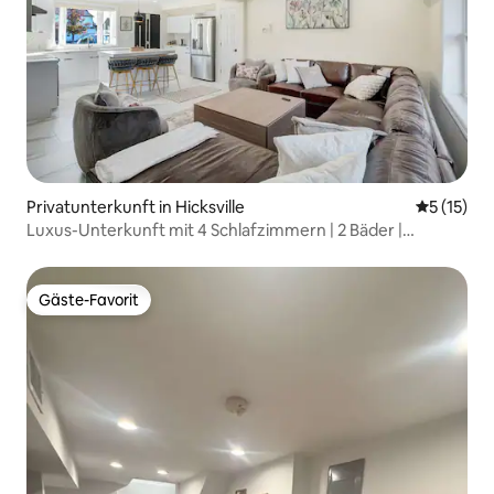
Privatunterkunft in Hicksville
Durchschn
5 (15)
Luxus-Unterkunft mit 4 Schlafzimmern | 2 Bäder |
Schlafplätze für 10
Gäste-Favorit
Gäste-Favorit