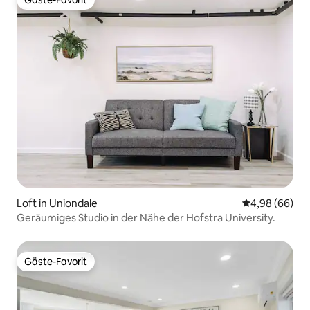
Gäste-Favorit
Gäste-Favorit
Loft in Uniondale
Durchschnittl
4,98 (66)
Geräumiges Studio in der Nähe der Hofstra University.
Gäste-Favorit
Gäste-Favorit