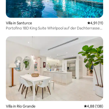
Villa in Santurce
Durchschnitt
4,91 (11)
Portofino 1BD King Suite Whirlpool auf der Dachterrasse
in Strandnähe
Villa in Río Grande
Durchschnittli
4,88 (138)