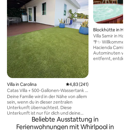
Blockhütte in Hat
Villa Samir in Hac
🌴✨ Willkommen in 
Hacienda Camila✨
Autominuten vom
entfernt, entdeck
Paradies Villa Samir
Erwachsene, die f
Romantik und Verb
konzipiert ist🌿💑
Villa in Carolina
Durchschnittliche Bewertung: 4
4,83 (241)
dennoch gemütlic
Catas Villa + 500-Gallonen-Wassertank +
verbindet rustika
Poolbereich + Whirlpool
Deine Familie wird in der Nähe von allem
modernem Komfor
sein, wenn du in dieser zentralen
Morgen mit tropi
Unterkunft übernachtest. Diese
magischen Nächt
Unterkunft ist nur für dich und deine
Sternenhimmel. 🌺
Beliebte Ausstattung in
Gäste. Es befindet sich in einer nicht-
feierst, der Routin
touristischen Wohngegend und wurde
Gelassenheit suchst, heißt dic
Ferienwohnungen mit Whirlpool in
entworfen, um Gästen das Erlebnis zu