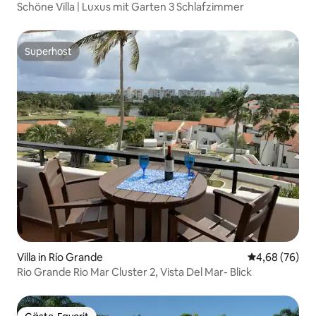
Schöne Villa | Luxus mit Garten 3 Schlafzimmer
Superhost
Superhost
Villa in Río Grande
Durchschnittl
4,68 (76)
Rio Grande Rio Mar Cluster 2, Vista Del Mar- Blick