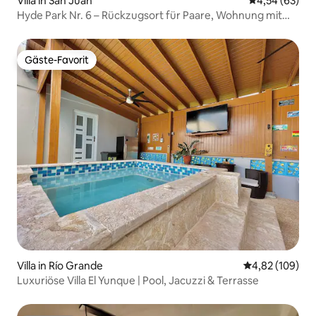
Villa in San Juan
Durchschnittl
4,54 (63)
Hyde Park Nr. 6 – Rückzugsort für Paare, Wohnung mit
Whirlpool
Gäste-Favorit
Gäste-Favorit
Villa in Río Grande
Durchschnittli
4,82 (109)
Luxuriöse Villa El Yunque | Pool, Jacuzzi & Terrasse