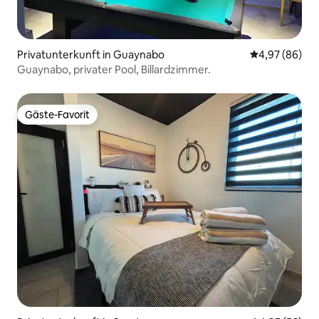
Privatunterkunft in Guaynabo
Durchschnittl
4,97 (86)
Guaynabo, privater Pool, Billardzimmer.
Gäste-Favorit
Gäste-Favorit