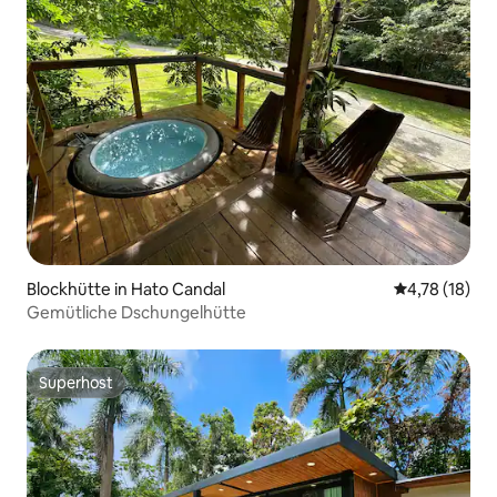
Blockhütte in Hato Candal
Durchschnitt
4,78 (18)
Gemütliche Dschungelhütte
Superhost
Superhost