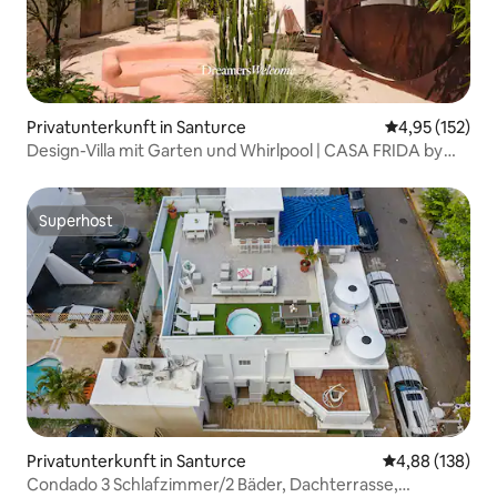
Privatunterkunft in Santurce
Durchschnittl
4,95 (152)
Design-Villa mit Garten und Whirlpool | CASA FRIDA by
DW
Superhost
Superhost
Privatunterkunft in Santurce
Durchschnittli
4,88 (138)
Condado 3 Schlafzimmer/2 Bäder, Dachterrasse,