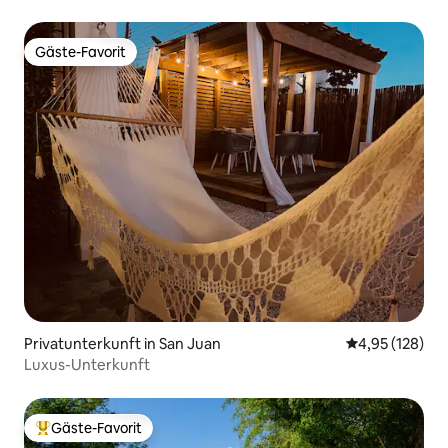
Whirlpool, Generator
Gäste-Favorit
Gäste-Favorit
Privatunterkunft in San Juan
Durchschnittl
4,95 (128)
Luxus-Unterkunft
Gäste-Favorit
Beliebter Gäste-Favorit.