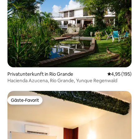
Privatunterkunft in Río Grande
Durchschnittl
4,95 (195)
Hacienda Azucena, Río Grande, Yunque Regenwald
Gäste-Favorit
Gäste-Favorit