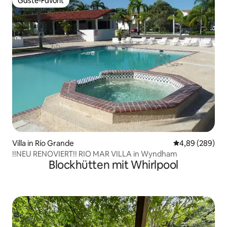
Gäste-Favorit
Gäste-Favorit
Villa in Río Grande
Durchschnittli
4,89 (289)
!!NEU RENOVIERT!! RIO MAR VILLA in Wyndham
Blockhütten mit Whirlpool