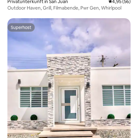
Privatunterkunft in San Juan
Durchschnittl
4,95 (56)
Outdoor Haven, Grill, Filmabende, Pwr Gen, Whirlpool
Superhost
Superhost