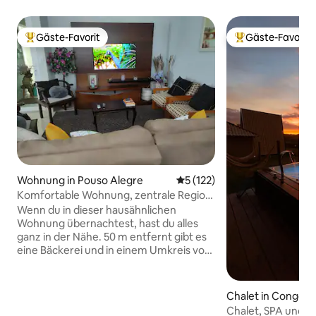
Gäste-Favorit
Gäste-Favorit
Beliebter Gäste-Favorit.
Beliebter Gäste-F
Wohnung in Pouso Alegre
Durchschnittliche Bewertung
5 (122)
Komfortable Wohnung, zentrale Region
der Stadt
Wenn du in dieser hausähnlichen
Wohnung übernachtest, hast du alles
ganz in der Nähe. 50 m entfernt gibt es
eine Bäckerei und in einem Umkreis von
bis zu 150 m findest du einen
Supermarkt, eine Pizzeria und Barzinho.
Wir sind 1,5 km von der Kathedrale
Chalet in Congonh
entfernt. Es ist noch ein paar Minuten
Chalet, SPA und Po