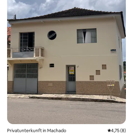
Privatunterkunft in Machado
Durchschnit
4,75 (8)