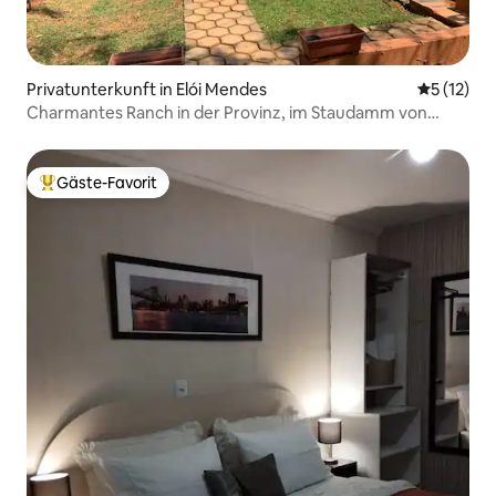
Privatunterkunft in Elói Mendes
Durchschn
5 (12)
Charmantes Ranch in der Provinz, im Staudamm von
Furnas
Gäste-Favorit
Beliebter Gäste-Favorit.