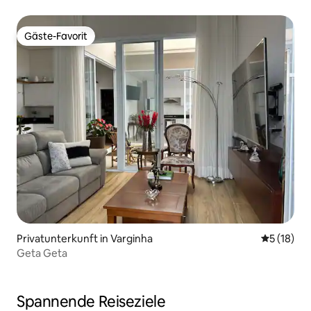
Gäste-Favorit
Gäste-Favorit
Privatunterkunft in Varginha
Durchschn
5 (18)
Geta Geta
Spannende Reiseziele