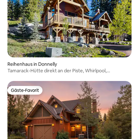
Reihenhaus in Donnelly
Tamarack-Hütte direkt an der Piste, Whirlpool,
Schlafplätze für 8 Personen
Gäste-Favorit
Gäste-Favorit