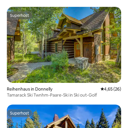
Superhost
Superhost
Reihenhaus in Donnelly
Durchschnittl
4,65 (26)
Tamarack Ski Twnhm-Paare-Ski in Ski out-Golf
Superhost
Superhost