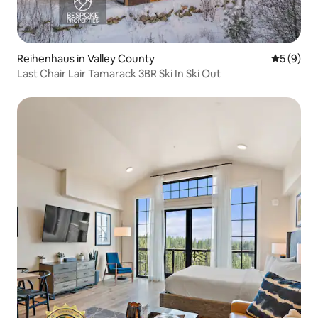
Reihenhaus in Valley County
Durchschn
5 (9)
Last Chair Lair Tamarack 3BR Ski In Ski Out