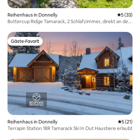
Reihenhaus in Donnelly
Durchschn
5 (33)
Buttercup Ridge Tamarack, 2 Schlafzimmer, direkt an der
Piste, Haustiere erlaubt
Gäste-Favorit
Gäste-Favorit
Reihenhaus in Donnelly
Durchschn
5 (21)
Terrapin Station 1BR Tamarack Ski In Out Haustiere erlaubt