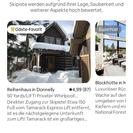
Skipiste werden aufgrund ihrer Lage, Sauberkeit und
weiterer Aspekte hoch bewertet.
Gäste-Favorit
Superhost
Beliebter Gäste-Favorit.
Superhost
Blockhütte in McCa
Luxuriöser Rückzu
Reihenhaus in Donnelly
Durchschnittliche Bewertung: 
4,99 (87)
Wandern • Radfah
Wache auf dem Br
50 Yards/LIFT! Privater Whirlpool!
umgeben von hoc
@Tamarack Resort
Direkter Zugang zur Skipiste! Etwa 150
Kiefern und mit Bl
Fuß vom Tamarack Express Lift entfernt,
National Forest. V
ist es die nächstgelegene Unterkunft
mit Wandern und 
zum Lift! Tamarack ist ein großartiges
vor Ihrer Tür und 
Ganzjahres-Resort. Von unserem Platz
McCall, um einzuk
aus kannst du zu Fuß zu den Resort-