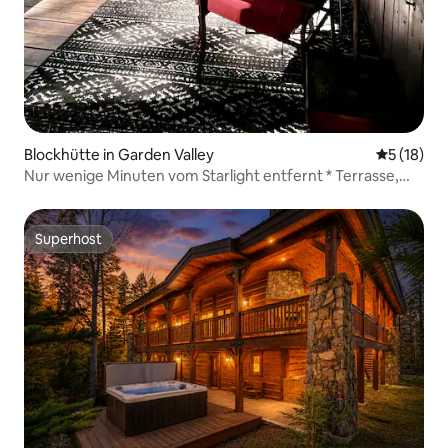
Blockhütte in Garden Valley
Durchschn
5 (18)
Nur wenige Minuten vom Starlight entfernt * Terrasse,
See, Golf * Rafting
Superhost
Superhost