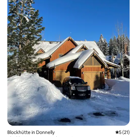
Blockhütte in Donnelly
Durchschn
5 (21)