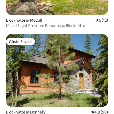
Blockhütte in McCall
Durchschn
5 (12)
Mccall Night Preserve Ponderosa: Blockhütte
Gäste-Favorit
Gäste-Favorit
Blockhütte in Donnelly
Durchschnitt
4,8 (90)