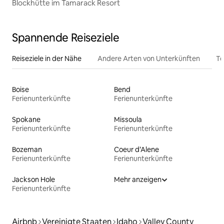
Blockhütte im Tamarack Resort
Spannende Reiseziele
Reiseziele in der Nähe
Andere Arten von Unterkünften
To
Boise
Bend
Ferienunterkünfte
Ferienunterkünfte
Spokane
Missoula
Ferienunterkünfte
Ferienunterkünfte
Bozeman
Coeur d’Alene
Ferienunterkünfte
Ferienunterkünfte
Jackson Hole
Mehr anzeigen
Ferienunterkünfte
Airbnb
Vereinigte Staaten
Idaho
Valley County