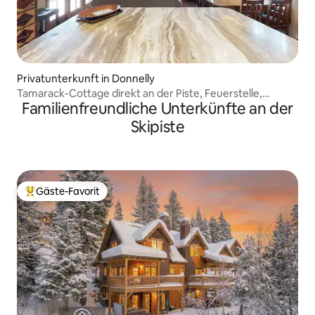
Privatunterkunft in Donnelly
Tamarack-Cottage direkt an der Piste, Feuerstelle,
Familienfreundliche Unterkünfte an der
Schlafplätze für 4
Skipiste
Gäste-Favorit
Beliebter Gäste-Favorit.