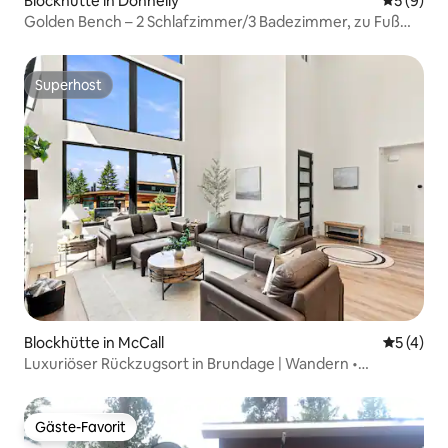
Blockhütte in Donnelly
Durchschn
5 (9)
Golden Bench – 2 Schlafzimmer/3 Badezimmer, zu Fuß
zum Yachthafen, Skipiste
Superhost
Superhost
Blockhütte in McCall
Durchsch
5 (4)
Luxuriöser Rückzugsort in Brundage | Wandern •
Radfahren • Entspannen
Gäste-Favorit
Gäste-Favorit