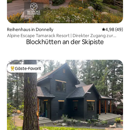
Reihenhaus in Donnelly
Durchschnittl
4,98 (49)
Alpine Escape Tamarack Resort | Direkter Zugang zur
Blockhütten an der Skipiste
Skipiste Haustiere erlaubt
Gäste-Favorit
Beliebter Gäste-Favorit.