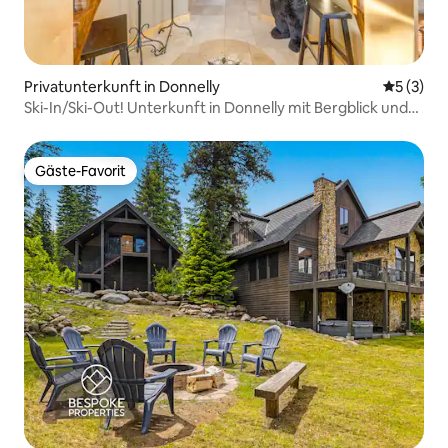
Privatunterkunft in Donnelly
Durchsch
5 (3)
Ski-In/Ski-Out! Unterkunft in Donnelly mit Bergblick und
Whirlpool
Gäste-Favorit
Gäste-Favorit