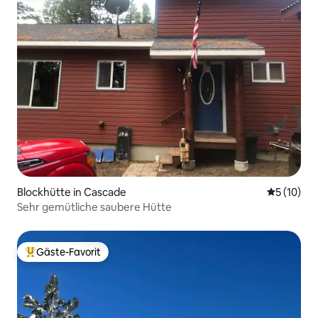
Blockhütte in Cascade
Durchschn
5 (10)
Sehr gemütliche saubere Hütte
Gäste-Favorit
Beliebter Gäste-Favorit.