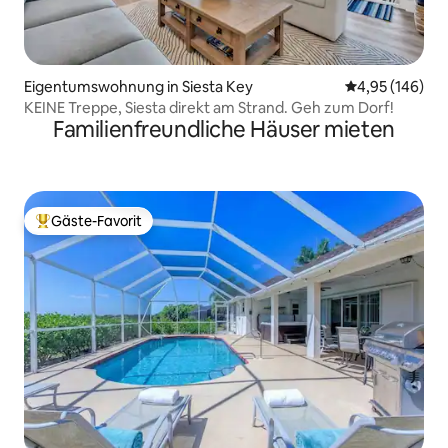
Eigentumswohnung in Siesta Key
Durchschnittli
4,95 (146)
KEINE Treppe, Siesta direkt am Strand. Geh zum Dorf!
Familienfreundliche Häuser mieten
Gäste-Favorit
Beliebter Gäste-Favorit.