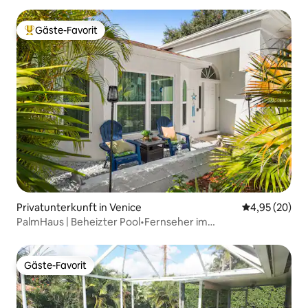
Gäste-Favorit
Beliebter Gäste-Favorit.
Privatunterkunft in Venice
Durchschnittl
4,95 (20)
PalmHaus | Beheizter Pool•Fernseher im
Freien•Rückzugsort an der Küste
Gäste-Favorit
Gäste-Favorit