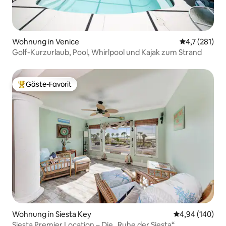
Wohnung in Venice
Durchschnitt
4,7 (281)
Golf-Kurzurlaub, Pool, Whirlpool und Kajak zum Strand
Gäste-Favorit
Beliebter Gäste-Favorit.
Wohnung in Siesta Key
Durchschnittli
4,94 (140)
Siesta Premier Location – Die „Ruhe der Siesta“