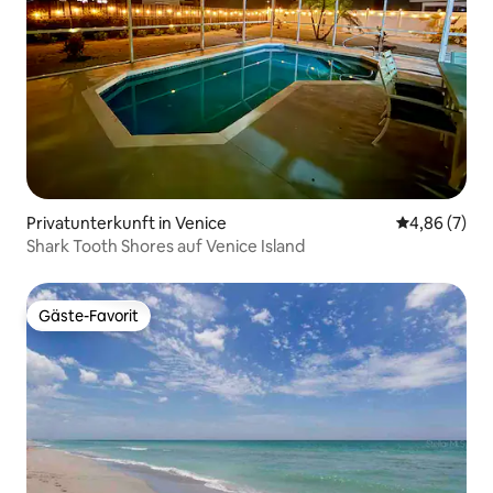
Privatunterkunft in Venice
Durchschnitt
4,86 (7)
Shark Tooth Shores auf Venice Island
Gäste-Favorit
Gäste-Favorit