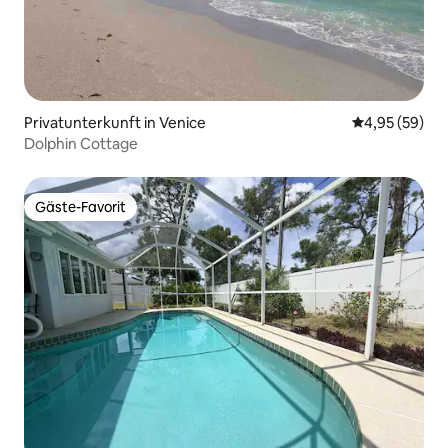
Privatunterkunft in Venice
Durchschnittl
4,95 (59)
Dolphin Cottage
Gäste-Favorit
Gäste-Favorit