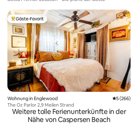
Gäste-Favorit
Beliebter Gäste-Favorit.
Wohnung in Englewood
Durchschnit
5 (266)
The Oz Parlor 2,9 Meilen Strand
Weitere tolle Ferienunterkünfte in der
Nähe von Caspersen Beach