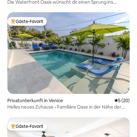
Die Waterfront Oasis wünscht dir einen Sprung ins
Wasser!
Gäste-Favorit
Beliebter Gäste-Favorit.
Privatunterkunft in Venice
Durchschni
5 (20)
Helles neues Zuhause • Familiäre Oase in der Nähe der
Küste
Gäste-Favorit
Beliebter Gäste-Favorit.