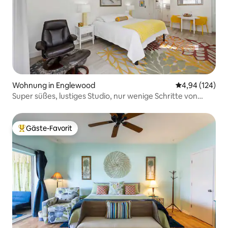
Wohnung in Englewood
Durchschnittli
4,94 (124)
Super süßes, lustiges Studio, nur wenige Schritte von
allem Strand-Flair entfernt
Gäste-Favorit
Beliebter Gäste-Favorit.