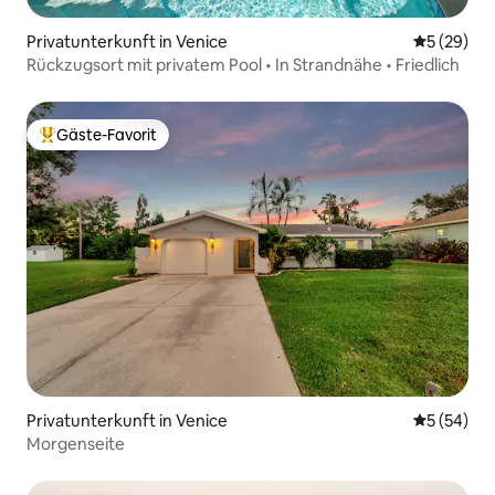
Privatunterkunft in Venice
Durchschni
5 (29)
Rückzugsort mit privatem Pool • In Strandnähe • Friedlich
Gäste-Favorit
Beliebter Gäste-Favorit.
Privatunterkunft in Venice
Durchschni
5 (54)
Morgenseite