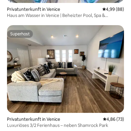
Privatunterkunft in Venice
Durchschnittl
4,99 (88)
Haus am Wasser in Venice | Beheizter Pool, Spa &
Haustiere
Superhost
Superhost
Privatunterkunft in Venice
Durchschnittl
4,86 (73)
Luxuriöses 3/2 Ferienhaus – neben Shamrock Park