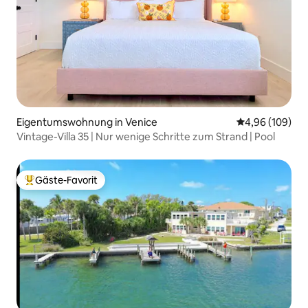
Eigentumswohnung in Venice
Durchschnittli
4,96 (109)
Vintage-Villa 35 | Nur wenige Schritte zum Strand | Pool
Gäste-Favorit
Beliebter Gäste-Favorit.