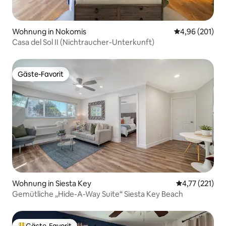
Wohnung in Nokomis
Durchschnittli
4,96 (201)
Casa del Sol II (Nichtraucher-Unterkunft)
Gäste-Favorit
Gäste-Favorit
Wohnung in Siesta Key
Durchschnittl
4,77 (221)
Gemütliche „Hide-A-Way Suite“ Siesta Key Beach
Gäste-Favorit