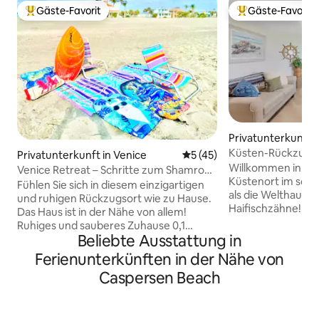
Gäste-Favorit
Gäste-Favorit
Beliebter Gäste-Favorit.
Beliebter Gäste-F
Privatunterkunft i
Küsten-Rückzugsor
Privatunterkunft in Venice
Durchschnittliche Bewertun
5 (45)
Stränden, Parks &
Willkommen in di
Venice Retreat – Schritte zum Shamrock
Einkaufsmöglichk
Küstenort im sch
Park/Legacy Trail
Fühlen Sie sich in diesem einzigartigen
als die Welthaupts
und ruhigen Rückzugsort wie zu Hause.
Haifischzähne! Die
Das Haus ist in der Nähe von allem!
Haus bietet Komfo
Ruhiges und sauberes Zuhause 0,1
und Abenteuer – a
Beliebte Ausstattung in
Meilen zum Venetian Waterway/Legacy
Fahrt von Strände
Trail, wo du einen Lauf oder eine Radtour
Ferienunterkünften in der Nähe von
du Fossilien find
neben dem Intercoastal genießen
Caspersen Beach
Park & Nature Cent
kannst. Der Shamrock Park, der mit dem
kurzen Spaziergan
Wanderweg verbunden ist, verfügt über
für eine schnelle 
ein Naturzentrum, einen
Basketball und ve