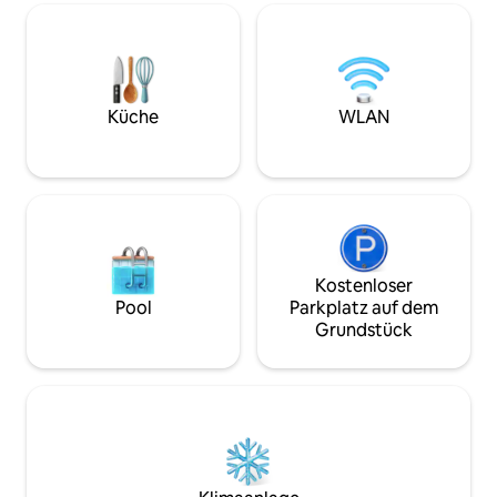
Schmetterlingsgarten, einen Spielplatz,
schönen Kinderpar
Tennis- und Basketballplätze. 4,2 Meilen
Innenstadt von Ve
(mit dem Fahrrad erreichbar) vom
entfernt, bietet ei
Caspersen Beach entfernt. 3,6 Meilen
Einkaufsmöglichke
von den Geschäften und Restaurants
einen wöchentlic
der Venice Ave entfernt. 7 Meilen vom
Küche
WLAN
Wellen Park/Atlanta Braves Spring
Training entfernt.
Kostenloser
Pool
Parkplatz auf dem
Grundstück