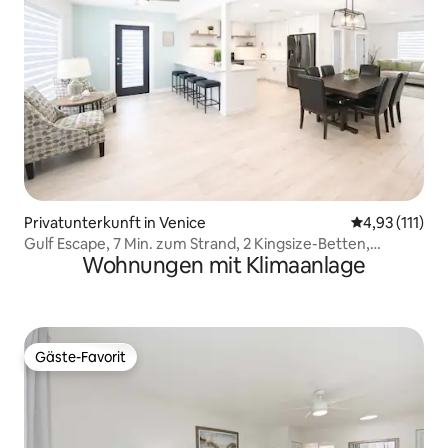
Privatunterkunft in Venice
Durchschnittl
4,93 (111)
Gulf Escape, 7 Min. zum Strand, 2 Kingsize-Betten,
Wohnungen mit Klimaanlage
Haustiere, Platz für 10 Personen
Gäste-Favorit
Gäste-Favorit