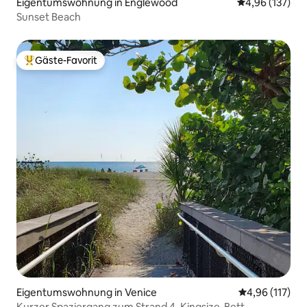
Eigentumswohnung in Englewood
Durchschnittl
4,96 (137)
Sunset Beach
Gäste-Favorit
Beliebter Gäste-Favorit.
Eigentumswohnung in Venice
Durchschnittl
4,96 (117)
Kurzer Spaziergang zum Strand 4, Kingsize-Bett,