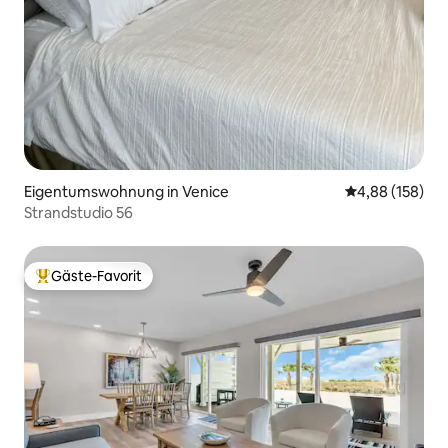
Eigentumswohnung in Venice
Durchschnittli
4,88 (158)
Strandstudio 56
Gäste-Favorit
Beliebter Gäste-Favorit.