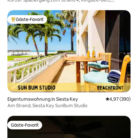
hundefreundlich
Gäste-Favorit
Beliebter Gäste-Favorit.
Eigentumswohnung in Siesta Key
Durchschnittli
4,97 (390)
Am Strand; Siesta Key SunBum Studio
Gäste-Favorit
Gäste-Favorit