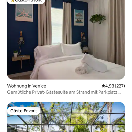
Beliebter Gäste-Favorit.
Wohnung in Venice
Durchschnittli
4,93 (227)
Gemütliche Privat-Gästesuite am Strand mit Parkplatz
nebenan
Gäste-Favorit
Gäste-Favorit