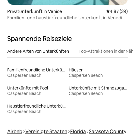
Privatunterkunft in Venice
Durchschnittl
4,87 (39)
Familien- und haustierfreundliche Unterkunft in Venedig
in Strandnähe
Spannende Reiseziele
Andere Arten von Unterkünften
Top-Attraktionen in der Näh
Familienfreundliche Unterkünfte
Häuser
Caspersen Beach
Caspersen Beach
Unterkünfte mit Pool
Unterkünfte mit Strandzugang
Caspersen Beach
Caspersen Beach
Haustierfreundliche Unterkünfte
Caspersen Beach
Airbnb
Vereinigte Staaten
Florida
Sarasota County