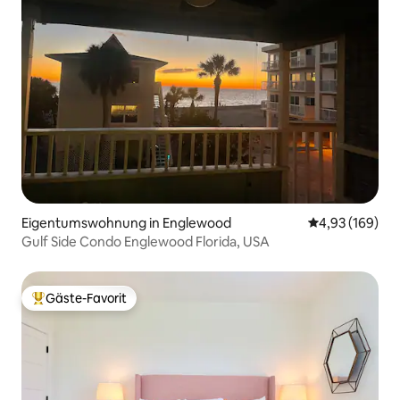
Eigentumswohnung in Englewood
Durchschnittli
4,93 (169)
Gulf Side Condo Englewood Florida, USA
Gäste-Favorit
Beliebter Gäste-Favorit.