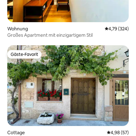
Wohnung
Durchschnittli
4,79 (324)
Großes Apartment mit einzigartigem Stil
Gäste-Favorit
Gäste-Favorit
Cottage
Durchschnittl
4,98 (57)