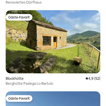
Renoviertes Dorfhaus
Gäste-Favorit
Gäste-Favorit
Blockhütte
Durchschnit
4,9 (52)
Berghütte Pasiega Lo Bartulo
Gäste-Favorit
Gäste-Favorit