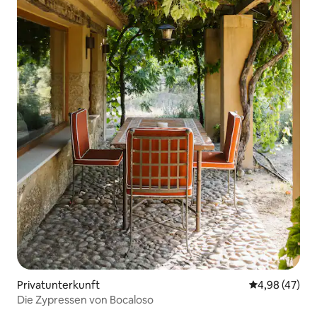
Privatunterkunft
Durchschnittl
4,98 (47)
Die Zypressen von Bocaloso