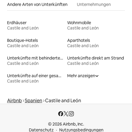
Andere Arten von Unterkünften
Unternehmungen
Erdhäuser
Wohnmobile
Castile and León
Castile and León
Boutique-Hotels
Aparthotels
Castile and León
Castile and León
Unterkünfte mit behindertengerechtem WC
Unterkünfte direkt am Strand
Castile and León
Castile and León
Unterkünfte auf einer gesamten Etage
Mehr anzeigen
Castile and León
Airbnb
Spanien
Castile and León
© 2026 Airbnb, Inc.
Datenschutz
Nutzungsbedingungen