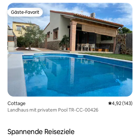
Gäste-Favorit
Gäste-Favorit
Cottage
Durchschnittl
4,92 (143)
Landhaus mit privatem Pool TR-CC-00426
Spannende Reiseziele