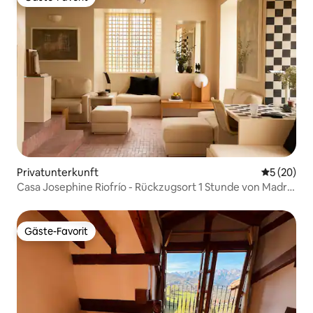
Gäste-Favorit
Privatunterkunft
Durchschni
5 (20)
Casa Josephine Riofrío - Rückzugsort 1 Stunde von Madrid
entfernt
Gäste-Favorit
Gäste-Favorit