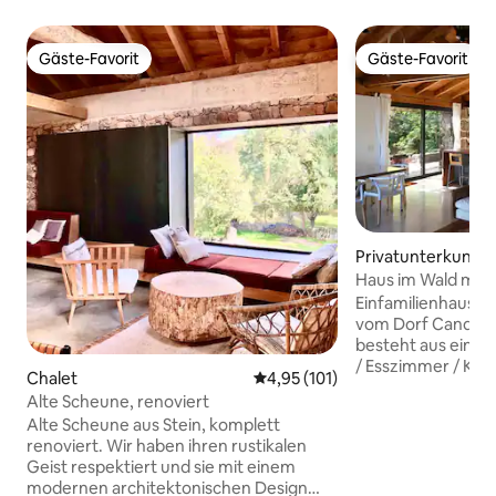
Gäste-Favorit
Gäste-Favorit
Gäste-Favorit
Gäste-Favorit
Privatunterkunft
Haus im Wald mit A
Cantuesos“
Einfamilienhaus in
vom Dorf Candeled
besteht aus ein
/ Esszimmer / Küc
Chalet
Durchschnittliche Bewertung: 4
4,95 (101)
Schlafzimmern und
Alte Scheune, renoviert
einer einzigen Eb
Alte Scheune aus Stein, komplett
Höhenunterschied
renoviert. Wir haben ihren rustikalen
Raum im Unterges
Geist respektiert und sie mit einem
vermietet). Das Hot
modernen architektonischen Design
Gegend von La Tij