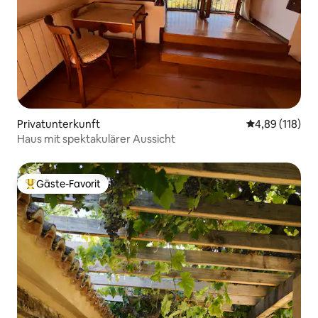
Privatunterkunft
Durchschnittl
4,89 (118)
Haus mit spektakulärer Aussicht
Gäste-Favorit
Beliebter Gäste-Favorit.