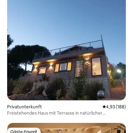
Privatunterkunft
Durchschnittli
4,93 (188)
Freistehendes Haus mit Terrasse in natürlicher
Umgebung
Gäste-Favorit