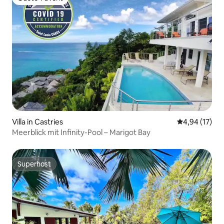
Gäste-Favorit
Villa in Castries
Durchschnitt
4,94 (17)
Meerblick mit Infinity-Pool – Marigot Bay
Superhost
Superhost