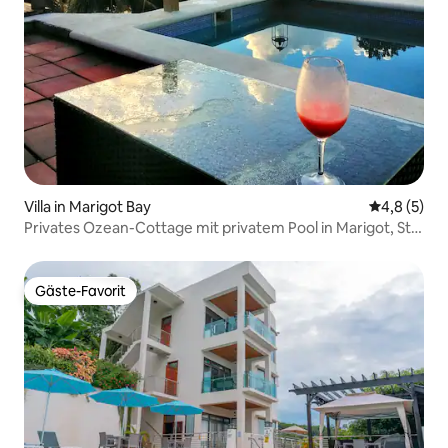
Villa in Marigot Bay
Durchschni
4,8 (5)
Privates Ozean-Cottage mit privatem Pool in Marigot, St.
Lucia
Gäste-Favorit
Gäste-Favorit