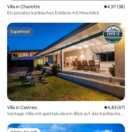
Villa in Charlotte
Durchschnittl
4,97 (38)
Ein privates karibisches Erlebnis mit Meerblick
Superhost
Superhost
Villa in Castries
Durchschnitt
4,83 (47)
Vantage-Villa mit spektakulärem Blick auf das Karibische
Meer