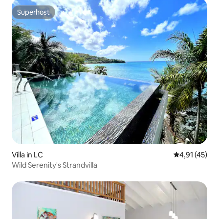
Superhost
Superhost
Villa in LC
Durchschnitt
4,91 (45)
Wild Serenity's Strandvilla