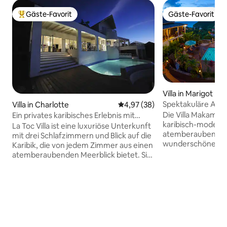
Gäste-Favorit
Gäste-Favorit
Beliebter Gäste-Favorit.
Gäste-Favorit
Villa in Marigot Ba
Spektakuläre Aussi
Villa in Charlotte
Durchschnittliche Bewertung: 
4,97 (38)
Personen!
Die Villa Makambu, 
Ein privates karibisches Erlebnis mit
karibisch-modernen
Meerblick
La Toc Villa ist eine luxuriöse Unterkunft
atemberaubender 
mit drei Schlafzimmern und Blick auf die
wunderschöne Mar
Karibik, die von jedem Zimmer aus einen
Karibische Meer, b
atemberaubenden Meerblick bietet. Sie
die durch einen 3
ist auf das Leben im Innen- und
Pool verbunden sind. Das größere
Außenbereich ausgerichtet und verfügt
die Villa auf der 
über einen Infinity-Pool, moderne
Villa auf der Poo
Annehmlichkeiten und eine geräumige
insgesamt über 6 
Terrasse, auf der du die Inselbrise
Zwischengeschoss
genießen kannst. Die Villa befindet sich
Wohnzimmer, 2 K
nur vier Gehminuten vom Strand