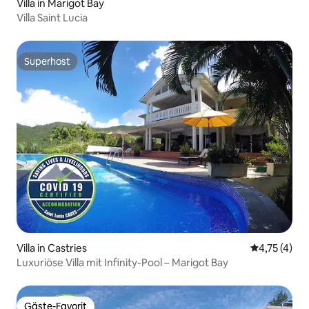
Villa in Marigot Bay
Villa Saint Lucia
Superhost
Superhost
Villa in Castries
Durchschnit
4,75 (4)
Luxuriöse Villa mit Infinity-Pool – Marigot Bay
Gäste-Favorit