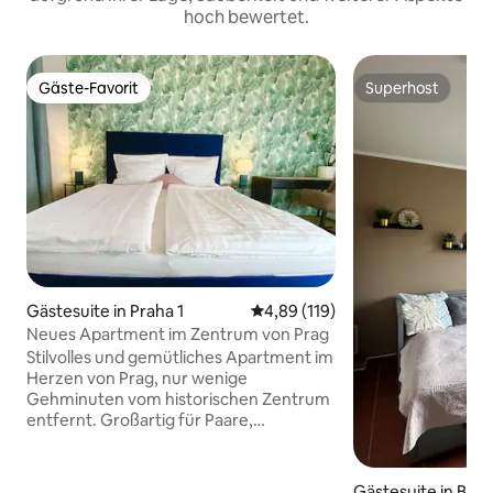
hoch bewertet.
Gäste-Favorit
Superhost
Gäste-Favorit
Superhost
Gästesuite in Praha 1
Durchschnittliche Bewertung: 4
4,89 (119)
Neues Apartment im Zentrum von Prag
Stilvolles und gemütliches Apartment im
Herzen von Prag, nur wenige
Gehminuten vom historischen Zentrum
entfernt. Großartig für Paare,
Alleinreisende oder geschäftliche
Rückzugsorte. Das Apartment ist
modern eingerichtet mit einer voll
Gästesuite in Ber