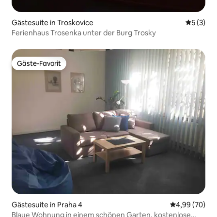
Gästesuite in Troskovice
Durchsch
5 (3)
Ferienhaus Trosenka unter der Burg Trosky
Gäste-Favorit
Gäste-Favorit
Gästesuite in Praha 4
Durchschnittl
4,99 (70)
Blaue Wohnung in einem schönen Garten, kostenlose