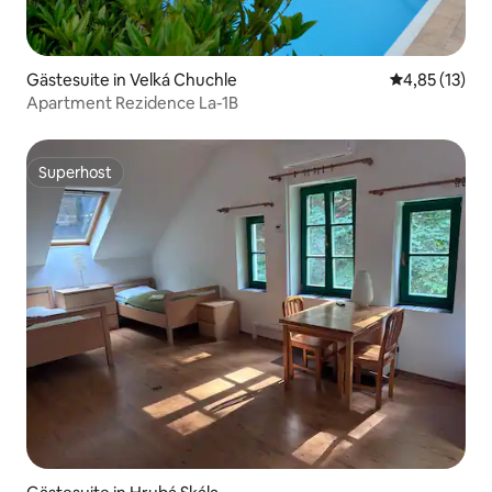
Gästesuite in Velká Chuchle
Durchschnitt
4,85 (13)
Apartment Rezidence La-1B
Superhost
Superhost