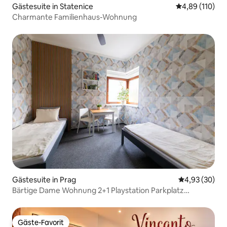
Gästesuite in Statenice
Durchschnittl
4,89 (110)
Charmante Familienhaus-Wohnung
Gästesuite in Prag
Durchschnittl
4,93 (30)
Bärtige Dame Wohnung 2+1 Playstation Parkplatz
kostenlos
Gäste-Favorit
Gäste-Favorit