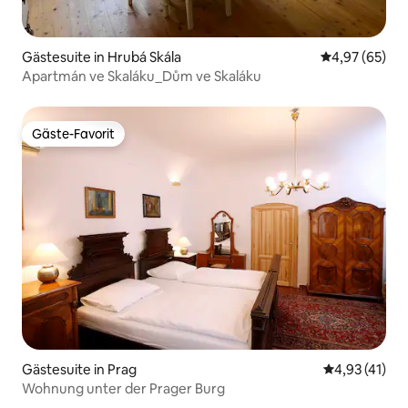
Gästesuite in Hrubá Skála
Durchschnittl
4,97 (65)
Apartmán ve Skaláku_Dům ve Skaláku
Gäste-Favorit
Gäste-Favorit
Gästesuite in Prag
Durchschnitt
4,93 (41)
Wohnung unter der Prager Burg