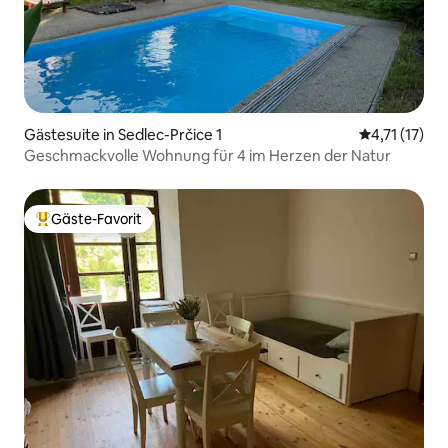
Gästesuite in Sedlec-Prčice 1
Durchschnitt
4,71 (17)
Geschmackvolle Wohnung für 4 im Herzen der Natur
Gäste-Favorit
Beliebter Gäste-Favorit.