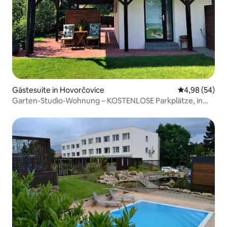
Gästesuite in Hovorčovice
Durchschnittl
4,98 (54)
Garten-Studio-Wohnung – KOSTENLOSE Parkplätze, in
der Nähe von D8, U-Bahn, EXPO