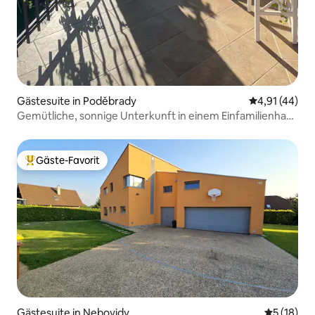
Gästesuite in Poděbrady
Durchschnitt
4,91 (44)
Gemütliche, sonnige Unterkunft in einem Einfamilienhaus
mit Terrasse
Gäste-Favorit
Beliebter Gäste-Favorit.
Gästesuite in Nebovidy
Durchschn
5 (18)