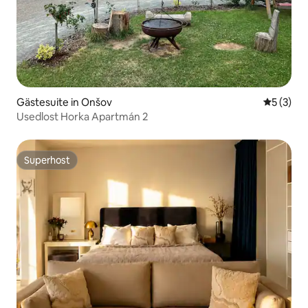
Gästesuite in Onšov
Durchsch
5 (3)
Usedlost Horka Apartmán 2
Superhost
Superhost