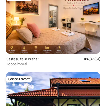
Gästesuite in Praha 1
Durchschnitt
4,87 (61)
Doppelmoral
Gäste-Favorit
Gäste-Favorit