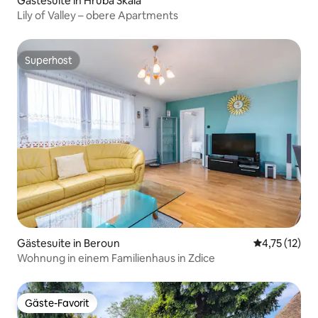
Gästesuite in Hrubá Skála
Lily of Valley – obere Apartments
Superhost
Superhost
Gästesuite in Beroun
Durchschnitt
4,75 (12)
Wohnung in einem Familienhaus in Zdice
Gäste-Favorit
Gäste-Favorit