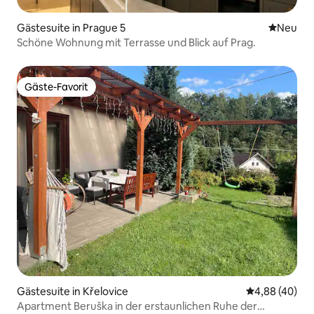
Gästesuite in Prague 5
Neue Unt
Neu
Schöne Wohnung mit Terrasse und Blick auf Prag.
Gäste-Favorit
Gäste-Favorit
Gästesuite in Křelovice
Durchschnittl
4,88 (40)
Apartment Beruška in der erstaunlichen Ruhe der