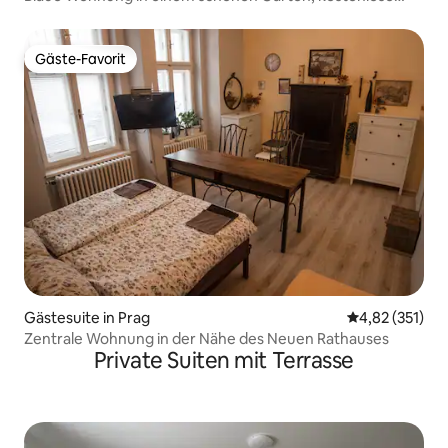
Parkplätze
Gäste-Favorit
Gäste-Favorit
Gästesuite in Prag
Durchschnittl
4,82 (351)
Zentrale Wohnung in der Nähe des Neuen Rathauses
Private Suiten mit Terrasse