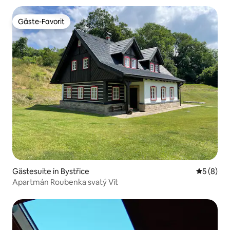
Gäste-Favorit
Gäste-Favorit
Gästesuite in Bystřice
Durchschn
5 (8)
Apartmán Roubenka svatý Vit