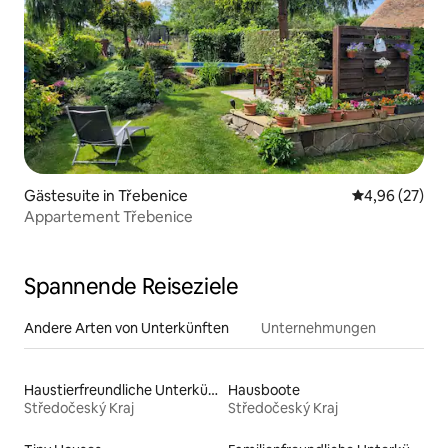
Gästesuite in Třebenice
Durchschnittl
4,96 (27)
Appartement Třebenice
Spannende Reiseziele
Andere Arten von Unterkünften
Unternehmungen
Haustierfreundliche Unterkünfte
Hausboote
Středočeský Kraj
Středočeský Kraj