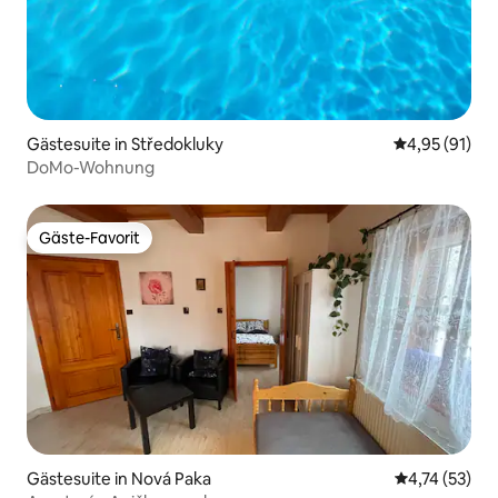
Gästesuite in Středokluky
Durchschnitt
4,95 (91)
DoMo-Wohnung
Gäste-Favorit
Gäste-Favorit
Gästesuite in Nová Paka
Durchschnitt
4,74 (53)