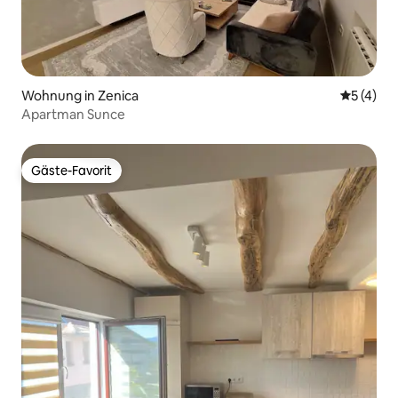
Wohnung in Zenica
Durchsch
5 (4)
Apartman Sunce
Gäste-Favorit
Gäste-Favorit