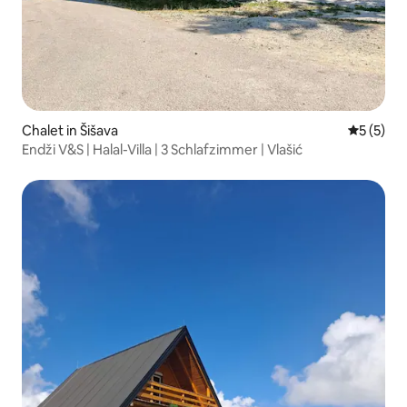
Chalet in Šišava
Durchsch
5 (5)
Endži V&S | Halal-Villa | 3 Schlafzimmer | Vlašić