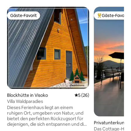
Gäste-Favorit
Gäste-Favorit
Gäste-Favorit
Beliebter Gäste-F
Blockhütte in Visoko
Durchschnittliche Bewertun
5 (26)
Villa Waldparadies
Dieses Ferienhaus liegt an einem
ruhigen Ort, umgeben von Natur, und
bietet den perfekten Rückzugsort für
Privatunterkunft i
diejenigen, die sich entspannen und die
Das Cottage-Hau
schöne Aussicht auf die