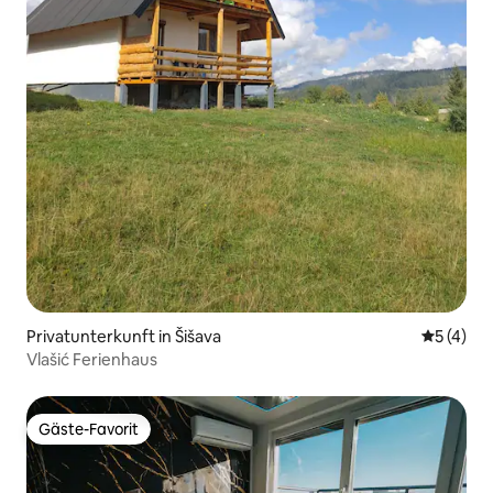
Privatunterkunft in Šišava
Durchsch
5 (4)
Vlašić Ferienhaus
Gäste-Favorit
Gäste-Favorit