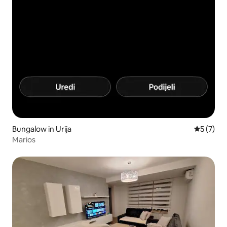
Bungalow in Urija
Durchsch
5 (7)
Marios