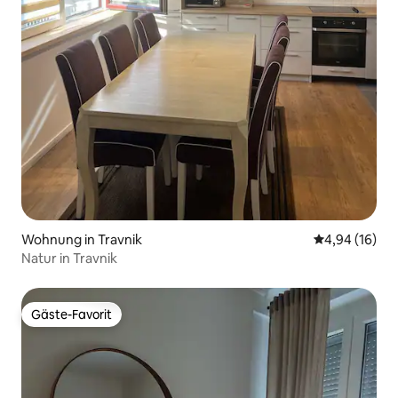
Wohnung in Travnik
Durchschnitt
4,94 (16)
Natur in Travnik
Gäste-Favorit
Gäste-Favorit