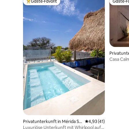
Gäste-Favorit
Gäste-Fa
Beliebter Gäste-Favorit.
Gäste-Fa
Privatunt
Casa Calm
der Innen
Privatunterkunft in Mérida St
Durchschnittliche Be
4,93 (41)
adtzentrum
Luxuriöse Unterkunft mit Whirlpool auf