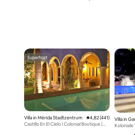
dem Dach. Erstklassige Lage!
Superhost
Superhost
Villa in Mérida Stadtzentrum
Durchschnittliche Bewe
4,82 (441)
Villa in G
Castillo En El Cielo | Colonial Boutique |
Koloniale V
Zentrum
Whirlpool