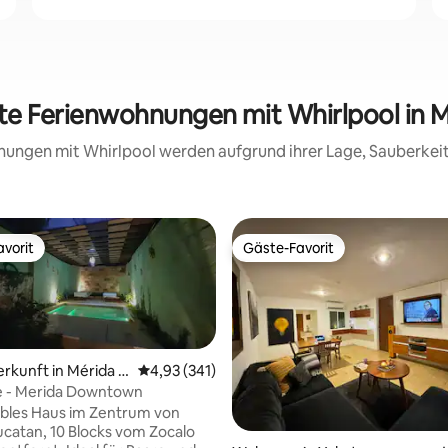
ete Ferienwohnungen mit Whirlpool in 
hnungen mit Whirlpool werden aufgrund ihrer Lage, Sauberke
vorit
Gäste-Favorit
vorit
Gäste-Favorit
erkunft in Mérida S
Durchschnittliche Bewertung: 4,93 von 5, 3
4,93 (341)
rum
e - Merida Downtown
bles Haus im Zentrum von
rtung: 4,88 von 5, 102 Bewertungen
ucatan, 10 Blocks vom Zocalo