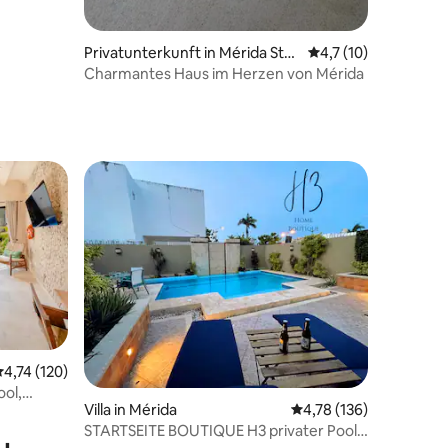
Privatunterkunft in Mérida Sta
Durchschnittliche B
4,7 (10)
dtzentrum
Charmantes Haus im Herzen von Mérida
urchschnittliche Bewertung: 4,74 von 5, 120 Bewertungen
4,74 (120)
ool,
78 Bewertungen
Villa in Mérida
Durchschnittliche Bew
4,78 (136)
STARTSEITE BOUTIQUE H3 privater Pool