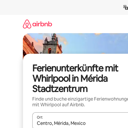
Zu
Inhalten
springen
Ferienunterkünfte mit
Whirlpool in Mérida
Stadtzentrum
Finde und buche einzigartige Ferienwohnung
mit Whirlpool auf Airbnb.
Ort
Wenn Ergebnisse verfügbar sind, navigiere mit d