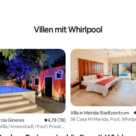
Villen mit Whirlpool
Villa in Mérida Stadtzentrum
D
rtung: 4,82 von 5, 441 Bewertungen
56 Casa Mi Merida, Pool, Whirlp
arcía Gineres
Durchschnittliche Bewertung: 4,79 von 5, 
4,79 (78)
Zimmer mit Kingsize-Bett
illa | Innenstadt | Pool | Privater