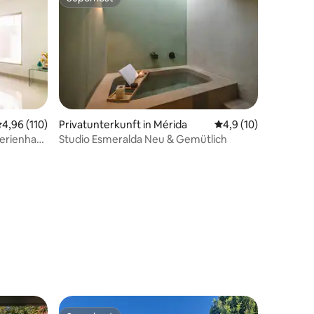
Superhost
urchschnittliche Bewertung: 4,96 von 5, 110 Bewertungen
4,96 (110)
Privatunterkunft in Mérida
Durchschnittliche B
4,9 (10)
Ferienhaus
Studio Esmeralda Neu & Gemütlich
27 Bewertungen