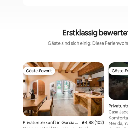
Erstklassig bewert
Gäste sind sich einig: Diese Ferienwo
Gäste-Favorit
Gäste-Fa
Gäste-Favorit
Gäste-Fa
Privatunt
tadtzent
Casa Jad
Komforta
Privatunterkunft in García G
Durchschnittliche Bewe
4,88 (102)
Merida, Y
ineres