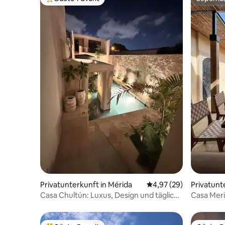
Beliebter Gäste-Favorit.
Superho
Privatunterkunft in Mérida
Durchschnittliche Bew
4,97 (29)
Privatunt
Casa Chultún: Luxus, Design und tägliche
Casa Mer
Reinigung
gastrono