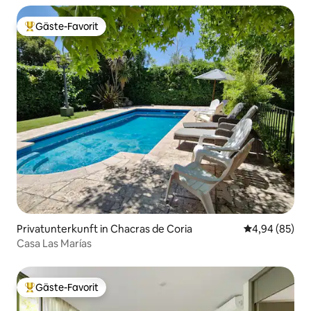
Gäste-Favorit
Beliebter Gäste-Favorit.
Privatunterkunft in Chacras de Coria
Durchschnittl
4,94 (85)
Casa Las Marías
Gäste-Favorit
Beliebter Gäste-Favorit.