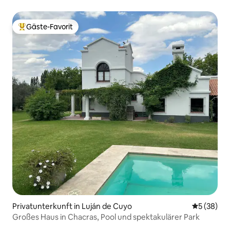
Kategorie
Gäste-Favorit
Beliebter Gäste-Favorit.
Privatunterkunft in Luján de Cuyo
Durchschni
5 (38)
Großes Haus in Chacras, Pool und spektakulärer Park