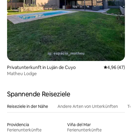
Privatunterkunft in Luján de Cuyo
Durchschnittl
4,96 (47)
Matheu Lodge
Spannende Reiseziele
Reiseziele in der Nähe
Andere Arten von Unterkünften
To
Providencia
Viña del Mar
Ferienunterkünfte
Ferienunterkünfte