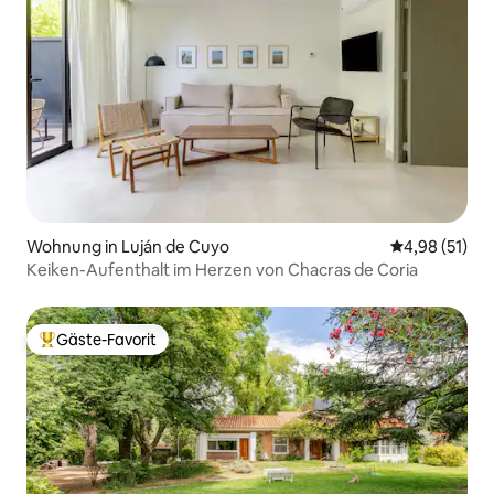
Wohnung in Luján de Cuyo
Durchschnitt
4,98 (51)
Keiken-Aufenthalt im Herzen von Chacras de Coria
Gäste-Favorit
Beliebter Gäste-Favorit.