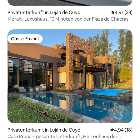
Privatunterkunft in Luján de Cuyo
Durchschnitt
4,91 (23)
Meraki, Luxushaus, 10 Minuten von der Plaza de Chacras
Gäste-Favorit
Gäste-Favorit
Privatunterkunft in Luján de Cuyo
Durchschnitt
4,94 (18)
Casa Prana – gesamte Unterkunft, Herrenhaus der