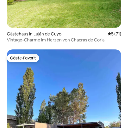
Gästehaus in Luján de Cuyo
Durchschn
5 (71)
Vintage-Charme im Herzen von Chacras de Coria
Gäste-Favorit
Gäste-Favorit