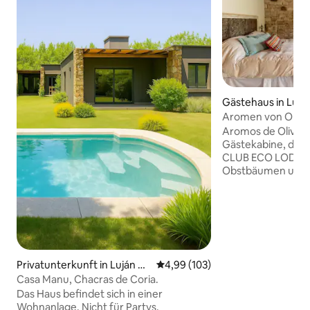
Gästehaus in Lujá
Aromen von Olive
Chacras de Coria
Aromos de Olivares
Gästekabine, die 
CLUB ECO LODGE 
Obstbäumen und 
zum Ausruhen einladen. 
Chacras de Coria i
hochwertige Gast
kulturelle Bewegu
genießen können..
befindet sich 1.500 Meter v
de Chacras entfern
Privatunterkunft in Luján de
Durchschnittliche Bewertung: 4
4,99 (103)
die wir genossen 
Cuyo
Casa Manu, Chacras de Coria.
gesammelt und ve
Das Haus befindet sich in einer
besonderen Ort z
Wohnanlage. Nicht für Partys,