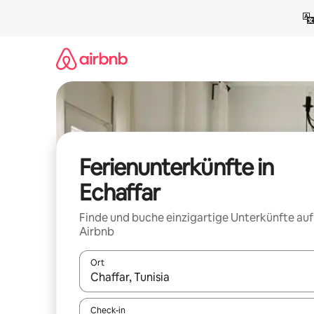
Zu
Inhalten
springen
Ferienunterkünfte in
Echaffar
Finde und buche einzigartige Unterkünfte auf
Airbnb
Ort
Wenn Ergebnisse verfügbar sind, navigiere mit d
Check-in