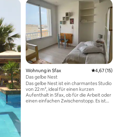
Privatunt
our
DAR ALIC
Welcome t
designed
total rela
the home 
spacious
dining a
direct ac
refined i
serene b
Wohnung in Sfax
Durchschnittliche Be
4,67 (15)
bathroom
atmospher
Das gelbe Nest
groups, o
Das gelbe Nest ist ein charmantes Studio
19 Bewertungen
von 22 m², ideal für einen kurzen
Aufenthalt in Sfax, ob für die Arbeit oder
einen einfachen Zwischenstopp. Es ist
geschickt eingerichtet und verfügt über
ein ausklappbares Bett, das den Raum
optimal nutzt, eine ausgestattete
Küchenzeile und ein funktionales
Badezimmer. In einem belebten Viertel
gelegen, ist es von kleinen Geschäften