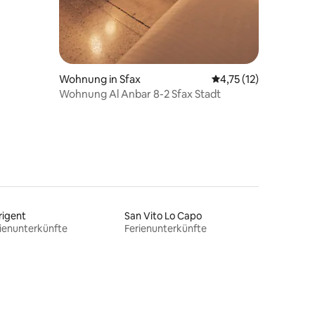
Wohnung in Sfax
Durchschnittliche Be
4,75 (12)
Wohnung Al Anbar 8-2 Sfax Stadt
rigent
San Vito Lo Capo
ienunterkünfte
Ferienunterkünfte