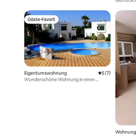
Gemütlic
Gäste-Favorit
Gäste-Favorit
Eigentumswohnung
Durchschnittliche
5 (7)
Wunderschöne Wohnung in einer
Residenz auf einer Insel
Wohnung