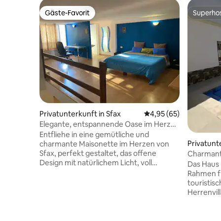
Gäste-Favorit
Superho
Gäste-Favorit
Superho
Privatunterkunft in Sfax
Durchschnittliche Bew
4,95 (65)
Elegante, entspannende Oase im Herzen
von Sfax
Entfliehe in eine gemütliche und
Privatunt
charmante Maisonette im Herzen von
ur
Sfax, perfekt gestaltet, das offene
Charmante
Design mit natürlichem Licht, voll
Das Haus 
ausgestattete Küche bietet alles, was du
Rahmen fü
brauchst, um Mahlzeiten zuzubereiten
touristis
und sie im gemütlichen Essbereich mit
Herrenvill
Umgebungslicht zu genießen, macht es
wundersc
zu einem perfekten Zuhause weg von zu
vielseiti
Hause, perfekt zum Entspannen nach
verfügt ü