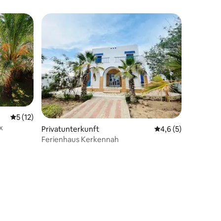
Durchschnittliche Bewertung: 5 von 5, 12 Bewertungen
5 (12)
x
Privatunterkunft
Durchschnittliche 
4,6 (5)
Ferienhaus Kerkennah
 4 Bewertungen