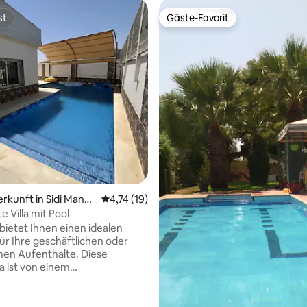
st
Gäste-Favorit
st
Gäste-Favorit
ertung: 4,95 von 5, 65 Bewertungen
erkunft in Sidi Manso
Durchschnittliche Bewertung: 4,74 von 5, 
4,74 (19)
 Villa mit Pool
bietet Ihnen einen idealen
r Ihre geschäftlichen oder
chen Aufenthalte. Diese
a ist von einem
hönen Pool und einem
gen Garten umgeben und
ber ein doppeltes