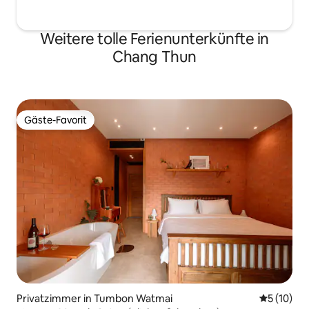
Weitere tolle Ferienunterkünfte in
Chang Thun
Gäste-Favorit
Gäste-Favorit
Privatzimmer in Tumbon Watmai
Durchschn
5 (10)