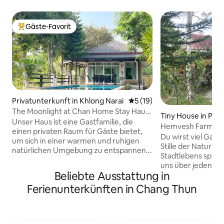
Gäste-Favorit
Beliebter Gäste-Favorit.
Privatunterkunft in Khlong Narai
Durchschnittliche Bewertun
5 (19)
The Moonlight at Chan Home Stay Haus
Tiny House in Pat
am Kanal
Unser Haus ist eine Gastfamilie, die
Hemvesh Farm
einen privaten Raum für Gäste bietet,
Du wirst viel Gast
um sich in einer warmen und ruhigen
Stille der Natur dur
natürlichen Umgebung zu entspannen,
Stadtlebens spüre
wie das Haus eines Freundes zu
uns über jeden fre
besuchen. Die Unterkunft ist ein kleines
Beliebte Ausstattung in
Familie anschließ
Haus mit 1 Schlafzimmer mit einem
Unterkunft ist ein 
Ferienunterkünften in Chang Thun
bequemen Kingsize-Bett, einem
Personen mit Einz
eigenen Badezimmer, einem Nass-
Inneren , es gibt a
Trocken-Bereich und 1 Wohnzimmer mit
1 Person. Auf uns
einem Schlafsofa. Sowohl das
Durian Rambutan 