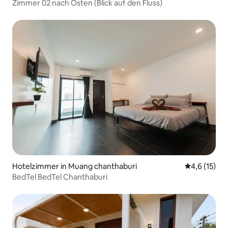
Zimmer 02 nach Osten (Blick auf den Fluss)
Hotelzimmer in Muang chanthaburi
Durchschnit
4,6 (15)
BedTel BedTel Chanthaburi