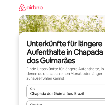
Zu
Inhalten
springen
Unterkünfte für längere
Aufenthalte in Chapada
dos Guimarães
Finde Unterkünfte für längere Aufenthalte, in
denen du dich auch einen Monat oder länger
zuhause fühlen kannst.
Ort
Wenn Ergebnisse verfügbar sind, navigiere mit d
Check-in