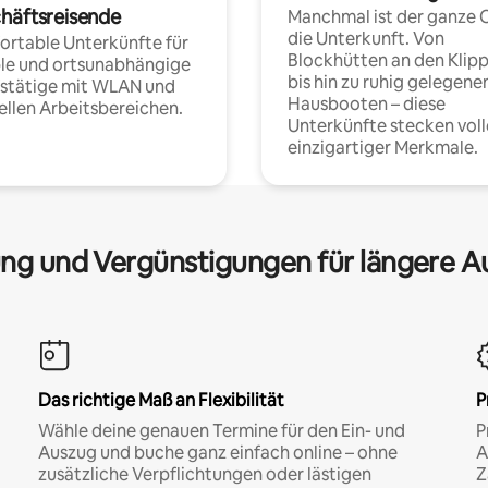
häftsreisende
Manchmal ist der ganze 
die Unterkunft. Von
rtable Unterkünfte für
Blockhütten an den Klip
ble und ortsunabhängige
bis hin zu ruhig gelegene
fstätige mit WLAN und
Hausbooten – diese
ellen Arbeitsbereichen.
Unterkünfte stecken voll
einzigartiger Merkmale.
ng und Vergünstigungen für längere A
Das richtige Maß an Flexibilität
P
Wähle deine genauen Termine für den Ein- und
P
Auszug und buche ganz einfach online – ohne
A
zusätzliche Verpflichtungen oder lästigen
Z