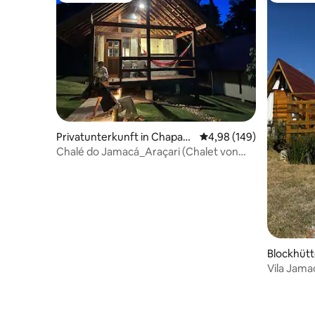
Privatunterkunft in Chapad
Durchschnittliche Bewe
4,98 (149)
a dos Guimarães
Chalé do Jamacá_Araçari (Chalet von
Jamacá_Araçari)
Blockhütt
uimarães
Vila Jama