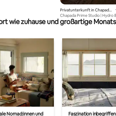
Privatunterkunft in Chapada
dos Guimarães
Chapada Prime Studio | Hydro 
rt wie zuhause und großartige Monats
Romantisches Refugium
tale Nomad:innen und
Faszination inbegriffen