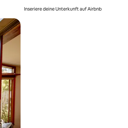
Inseriere deine Unterkunft auf Airbnb
h Berühren oder Wischgesten.