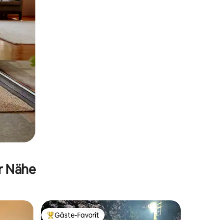
er Nähe
Gäste-Favorit
Beliebter Gäste-Favorit.