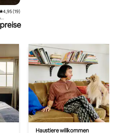
Durchschnittliche Bewertung: 4,95 von 5, 19 Bewertungen
4,95 (19)
&
preise
Haustiere willkommen