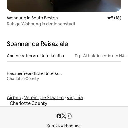
Wohnung in South Boston
Durchschn
5 (18)
Ruhige Wohnung in der Innenstadt
Spannende Reiseziele
Andere Arten von Unterkünften
Top-Attraktionen in der Näh
Haustierfreundliche Unterkünfte
Charlotte County
Airbnb
Vereinigte Staaten
Virginia
Charlotte County
© 2026 Airbnb, Inc.