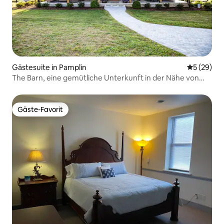
Gästesuite in Pamplin
Durchschni
5 (29)
The Barn, eine gemütliche Unterkunft in der Nähe von
Farmville
Gäste-Favorit
Gäste-Favorit