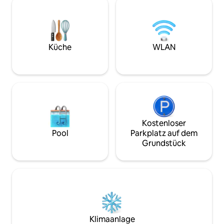
perfekten Ort, um eine Angelschnur
Dusche, eine voll
auszuwerfen oder einfach mit der
einen Gaskamin un
Familie zu entspannen. Egal, ob du für
Genieße deine Tag
ein College-Spiel, einen Familienurlaub
Veranda. Der Lage
oder eine ruhige Woche auf dem Land
einen tollen Blick,
Küche
WLAN
hier bist, du wirst dich wie zuhause
Morgensonnenauf
fühlen. Verfügbar für Kurz- und
Abendsonnenunter
Langzeitaufenthalte.
Sorgen hier in die
Oase wegflittern.
Kostenloser
Pool
Parkplatz auf dem
Grundstück
Klimaanlage