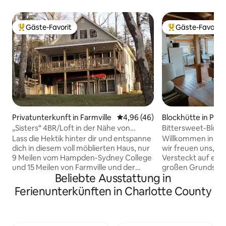
Gäste-Favorit
Gäste-Favorit
Beliebter Gäste-Favorit.
Beliebter Gäste-F
Privatunterkunft in Farmville
Durchschnittliche Bewertung: 
4,96 (46)
Blockhütte in Pam
„Sisters“ 4BR/Loft in der Nähe von
Bittersweet-Block
Farmville & Hampden-Sydney
Lass die Hektik hinter dir und entspanne
Willkommen in der
dich in diesem voll möblierten Haus, nur
wir freuen uns, das
9 Meilen vom Hampden-Sydney College
Versteckt auf ein
und 15 Meilen von Farmville und der
großen Grundstück
Beliebte Ausstattung in
Longwood University entfernt.
gemütliche Hütte a
Eingebettet in eine ruhige,
deinen Wochenend
Ferienunterkünften in Charlotte County
abgeschiedene Umgebung bietet
Woche) benötigst.
„Sisters“ einen wunderschönen Blick auf
einem Schlafzimm
den See, eine gemütliche Feuerstelle
verfügt über ein K
zum Sternenbeobachten und den
Kombination aus