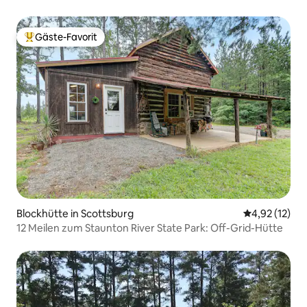
zum HSC
Gäste-Favorit
Beliebter Gäste-Favorit.
Blockhütte in Scottsburg
Durchschnitt
4,92 (12)
12 Meilen zum Staunton River State Park: Off-Grid-Hütte