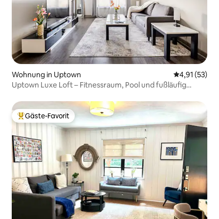
Wohnung in Uptown
Durchschnitt
4,91 (53)
Uptown Luxe Loft – Fitnessraum, Pool und fußläufig
erreichbare Hotspots
Gäste-Favorit
Beliebter Gäste-Favorit.