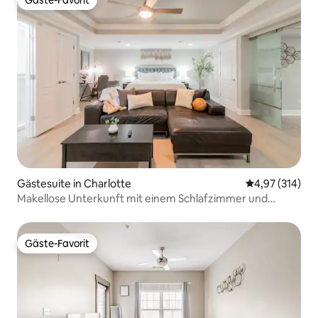
Gäste-Favorit
Gäste-Favorit
Gästesuite in Charlotte
Durchschnittl
4,97 (314)
Makellose Unterkunft mit einem Schlafzimmer und
kostenlosen Parkplätzen.
Gäste-Favorit
Gäste-Favorit