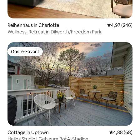
Reihenhaus in Charlotte
Durchschnittli
4,97 (246)
Wellness-Retreat in Dilworth/Freedom Park
Gäste-Favorit
Gäste-Favorit
Cottage in Uptown
Durchschnittl
4,88 (68)
Helles Studio | Geh zum BofA-Stadion