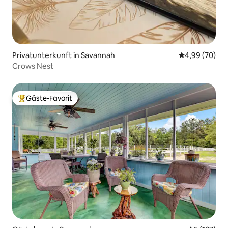
Privatunterkunft in Savannah
Durchschnittl
4,99 (70)
Crows Nest
Gäste-Favorit
Beliebter Gäste-Favorit.