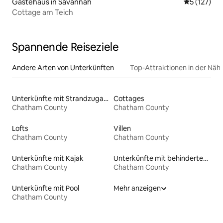
Gästehaus in Savannah
Durchschni
5 (127)
Cottage am Teich
Spannende Reiseziele
Andere Arten von Unterkünften
Top-Attraktionen in der Näh
Unterkünfte mit Strandzugang
Cottages
Chatham County
Chatham County
Lofts
Villen
Chatham County
Chatham County
Unterkünfte mit Kajak
Unterkünfte mit behindertengerechtem WC
Chatham County
Chatham County
Unterkünfte mit Pool
Mehr anzeigen
Chatham County