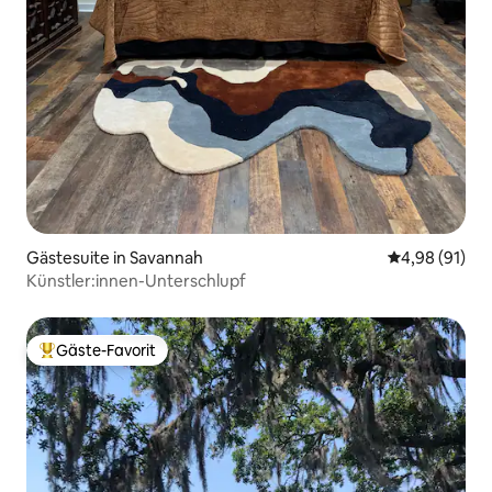
Gästesuite in Savannah
Durchschnitt
4,98 (91)
Künstler:innen-Unterschlupf
Gäste-Favorit
Beliebter Gäste-Favorit.