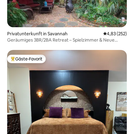
Privatunterkunft in Savannah
Durchschnittli
4,83 (252)
Geräumiges 3BR/2BA Retreat – Spielzimmer & Neue
Küche
Gäste-Favorit
Beliebter Gäste-Favorit.