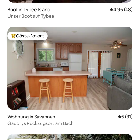
Boot in Tybee Island
Durchschnittl
4,96 (48)
Unser Boot auf Tybee
Gäste-Favorit
Beliebter Gäste-Favorit.
Wohnung in Savannah
Durchschn
5 (31)
Gaudrys Rückzugsort am Bach