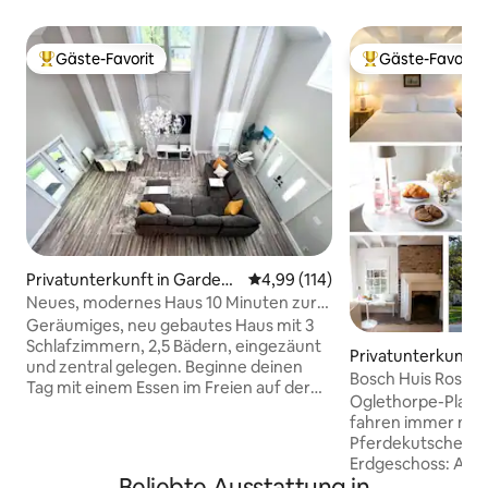
Gäste-Favorit
Gäste-Favorit
Beliebter Gäste-Favorit.
Beliebter Gäste-F
Privatunterkunft in Garden
Durchschnittliche Bewertung: 4
4,99 (114)
City
Neues, modernes Haus 10 Minuten zur
River Street in der Innenstadt!
Geräumiges, neu gebautes Haus mit 3
Schlafzimmern, 2,5 Bädern, eingezäunt
Privatunterkunft 
und zentral gelegen. Beginne deinen
h
Bosch Huis Rosé: R
Tag mit einem Essen im Freien auf der
Parkplatz
Oglethorpe-Platz,
Terrasse bei einer heißen Tasse Kaffee
fahren immer noch
oder Tee, bevor du zum Tybee Beach
Pferdekutschen vorbei. Die R
gehst, um zu schwimmen oder die
Erdgeschoss: Als E
Sonne zu genießen! Nimm eine
Beliebte Ausstattung in
Hufe, als Erste ge