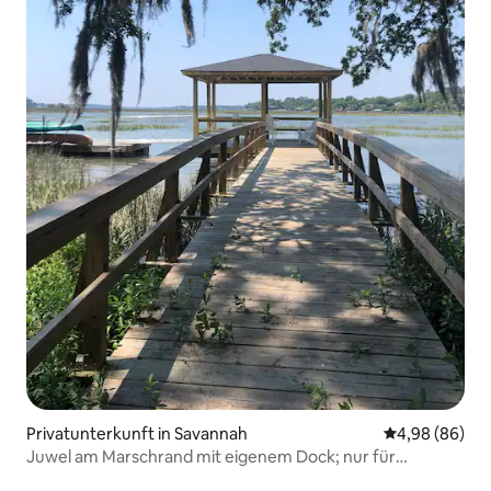
Privatunterkunft in Savannah
Durchschnittl
4,98 (86)
Juwel am Marschrand mit eigenem Dock; nur für
Erwachsene