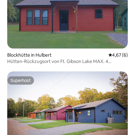
Blockhütte in Hulbert
Durchschnitt
4,67 (6)
Hütten-Rückzugsort von Ft. Gibson Lake MAX. 4
Personen
Superhost
Superhost