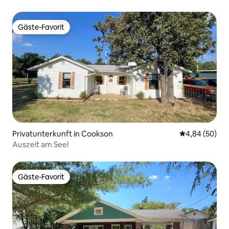
Gäste-Favorit
Gäste-Favorit
Privatunterkunft in Cookson
Durchschnittl
4,84 (50)
Auszeit am See!
Gäste-Favorit
Gäste-Favorit