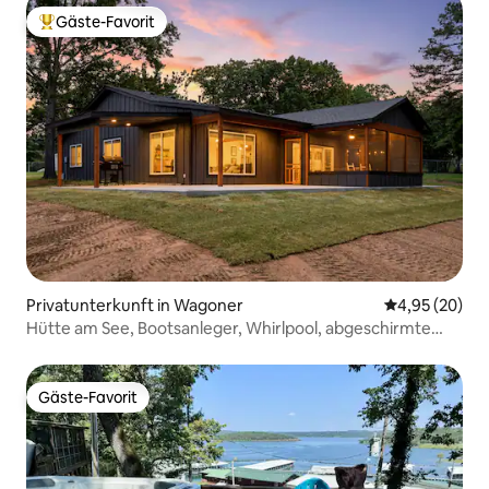
Gäste-Favorit
Beliebter Gäste-Favorit.
Privatunterkunft in Wagoner
Durchschnittl
4,95 (20)
Hütte am See, Bootsanleger, Whirlpool, abgeschirmte
Terrasse
Gäste-Favorit
Gäste-Favorit