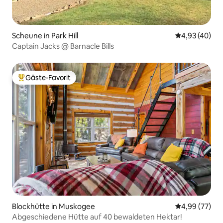
Scheune in Park Hill
Durchschnittl
4,93 (40)
Captain Jacks @ Barnacle Bills
Gäste-Favorit
Beliebter Gäste-Favorit.
Blockhütte in Muskogee
Durchschnittl
4,99 (77)
Abgeschiedene Hütte auf 40 bewaldeten Hektar!