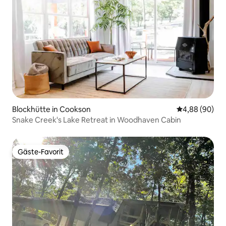
Blockhütte in Cookson
Durchschnittl
4,88 (90)
Snake Creek's Lake Retreat in Woodhaven Cabin
Gäste-Favorit
Gäste-Favorit