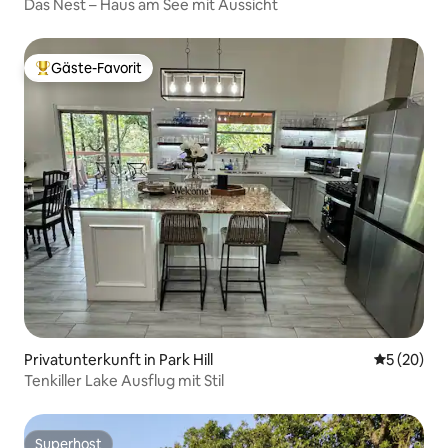
Das Nest – Haus am See mit Aussicht
Gäste-Favorit
Beliebter Gäste-Favorit.
Privatunterkunft in Park Hill
Durchschni
5 (20)
Tenkiller Lake Ausflug mit Stil
Superhost