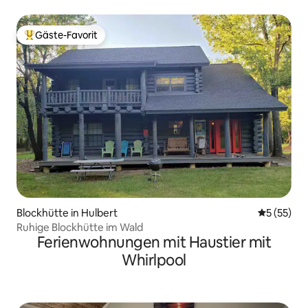
Gäste-Favorit
Beliebter Gäste-Favorit.
Blockhütte in Hulbert
Durchschn
5 (55)
Ruhige Blockhütte im Wald
Ferienwohnungen mit Haustier mit
Whirlpool