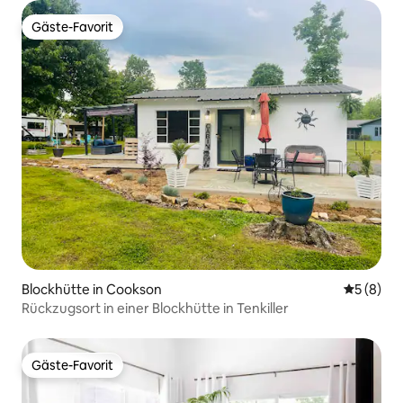
Gäste-Favorit
Gäste-Favorit
Blockhütte in Cookson
Durchschn
5 (8)
Rückzugsort in einer Blockhütte in Tenkiller
Gäste-Favorit
Gäste-Favorit