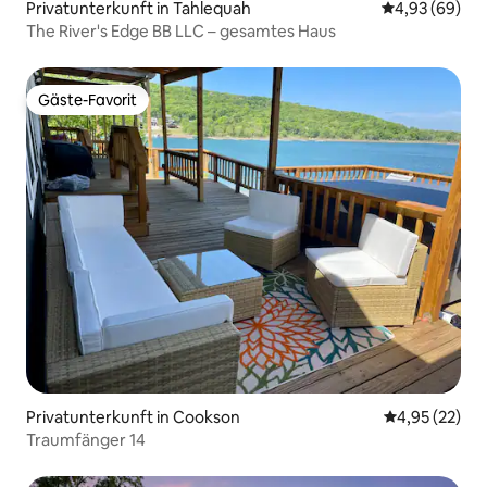
Privatunterkunft in Tahlequah
Durchschnittl
4,93 (69)
The River's Edge BB LLC – gesamtes Haus
Gäste-Favorit
Gäste-Favorit
Privatunterkunft in Cookson
Durchschnitt
4,95 (22)
Traumfänger 14