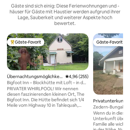
Gäste sind sich einig: Diese Ferienwohnungen und -
häuser für Gäste mit Haustier werden aufgrund ihrer
Lage, Sauberkeit und weiterer Aspekte hoch
bewertet.
Gäste-Favorit
Gäste-Favorit
Beliebter Gäste-Favorit.
Gäste-Favorit
Übernachtungsmöglichkeit
Durchschnittliche Bewertung: 4
4,96 (255)
in Tahlequah
Bigfoot Inn – Blockhütte mit Loft – in der
Nähe des Illinois River
PRIVATER WHIRLPOOL! Wir nennen
diesen faszinierenden kleinen Ort, The
Bigfoot Inn. Die Hütte befindet sich 1/4
Privatunterkunft i
Meile vom Highway 10 in Tahlequah,
ah
Zedern-Bungalow
Oklahoma, und ist weniger als 2 Meilen
gemütlich 3 Schla
Wenn du in dieser
vom Illinois River entfernt. Zahlreiche
Unterkunft überna
Parkplätze vorhanden. Dieser
Familie alle wicht
entzückende Raum ist 400 Quadratfuß
in der Nähe. Nur wenige Minuten von