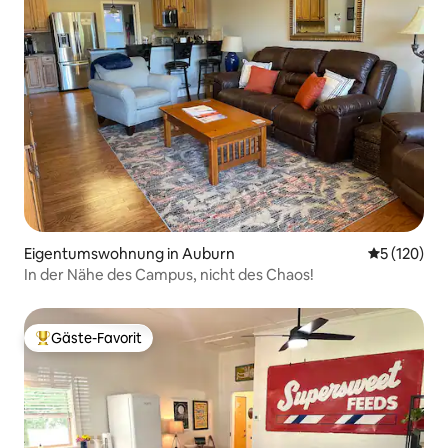
Eigentumswohnung in Auburn
Durchschni
5 (120)
In der Nähe des Campus, nicht des Chaos!
Gäste-Favorit
Beliebter Gäste-Favorit.