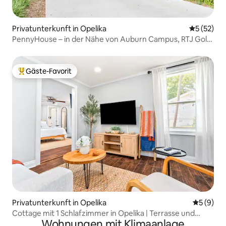
Privatunterkunft in Opelika
Durchschn
5 (52)
PennyHouse – in der Nähe von Auburn Campus, RTJ Golf,
Opelika
Gäste-Favorit
Beliebter Gäste-Favorit.
Privatunterkunft in Opelika
Durchschn
5 (9)
Cottage mit 1 Schlafzimmer in Opelika | Terrasse und
Wohnungen mit Klimaanlage
Garten | Auburn und RTJ