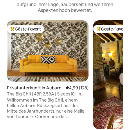
aufgrund ihrer Lage, Sauberkeit und weiteren
Aspekten hoch bewertet.
Gäste-Favorit
Gäste-Favorit
Beliebter Gäste-Favorit.
Beliebter Gäste-F
Privatunterkunft in Auburn
Durchschnittliche Bewertung: 4
4,99 (128)
The Big Chill | 4BR 2.5BA | Sleeps10 | In
der Nähe von AU
Willkommen im The Big Chill, einem
hellen Auburn-Rückzugsort aus der
Mitte des Jahrhunderts, nur eine Meile
von Toomer's Corner und der
Innenstadt von Auburn entfernt. Dieses
stilvolle Haus mit 4 Schlafzimmern und