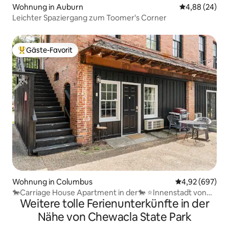
Wohnung in Auburn
Durchschnittl
4,88 (24)
Leichter Spaziergang zum Toomer's Corner
Gäste-Favorit
Beliebter Gäste-Favorit.
Wohnung in Columbus
Durchschnittli
4,92 (697)
🐎Carriage House Apartment in der🐎 ⭐Innenstadt von
Weitere tolle Ferienunterkünfte in der
Columbus⭐
Nähe von Chewacla State Park