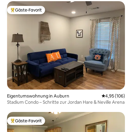
Gäste-Favorit
Beliebter Gäste-Favorit.
Eigentumswohnung in Auburn
Durchschnittli
4,95 (106)
Stadium Condo – Schritte zur Jordan Hare & Neville Arena
Gäste-Favorit
Beliebter Gäste-Favorit.