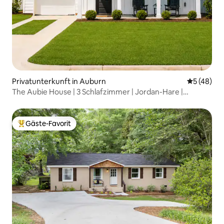
Privatunterkunft in Auburn
Durchschni
5 (48)
The Aubie House | 3 Schlafzimmer | Jordan-Hare |
Innenstadt | Auburn
Gäste-Favorit
Beliebter Gäste-Favorit.