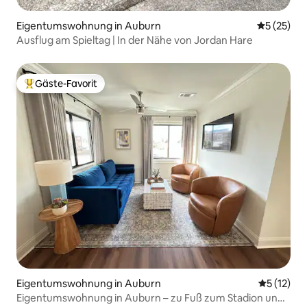
Eigentumswohnung in Auburn
Durchschn
5 (25)
Ausflug am Spieltag | In der Nähe von Jordan Hare
Gäste-Favorit
Beliebter Gäste-Favorit.
Eigentumswohnung in Auburn
Durchschn
5 (12)
Eigentumswohnung in Auburn – zu Fuß zum Stadion und