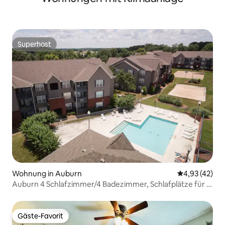
Superhost
Superhost
Wohnung in Auburn
Durchschnitt
4,93 (42)
Auburn 4 Schlafzimmer/4 Badezimmer, Schlafplätze für 11
| Geh zum Campus
Gäste-Favorit
Gäste-Favorit