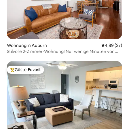
Wohnung in Auburn
Durchschnittl
4,89 (27)
Stilvolle 2-Zimmer-Wohnung! Nur wenige Minuten von
der Innenstadt von Auburn entfernt!
Gäste-Favorit
Beliebter Gäste-Favorit.