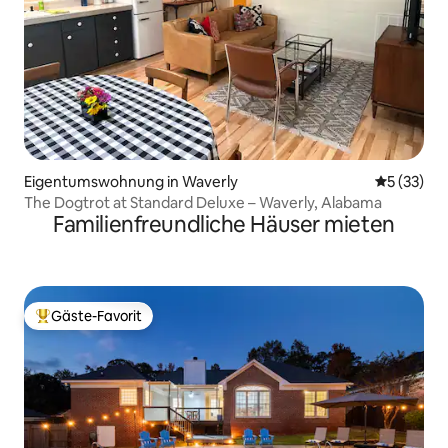
Eigentumswohnung in Waverly
Durchschn
5 (33)
The Dogtrot at Standard Deluxe – Waverly, Alabama
Familienfreundliche Häuser mieten
Gäste-Favorit
Beliebter Gäste-Favorit.