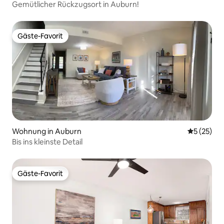
Gemütlicher Rückzugsort in Auburn!
Gäste-Favorit
Gäste-Favorit
Wohnung in Auburn
Durchschn
5 (25)
Bis ins kleinste Detail
Gäste-Favorit
Gäste-Favorit