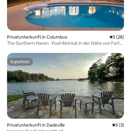
Privatunterkunft in Columbus
Durchschni
5 (28)
The Southern Haven · Pool-Retreat in der Nähe von Fort
Moore
Superhost
Superhost
Privatunterkunft in Dadeville
Durchsch
5 (3)