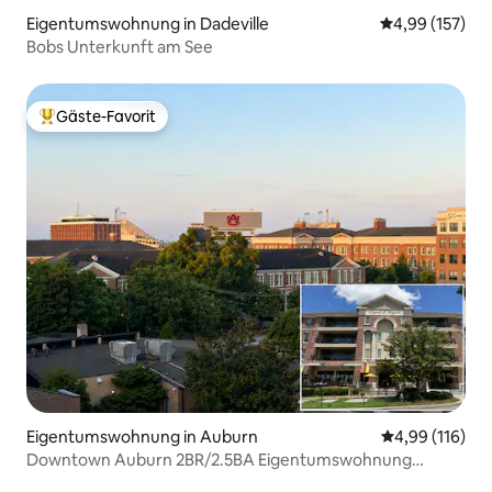
Eigentumswohnung in Dadeville
Durchschnittl
4,99 (157)
Bobs Unterkunft am See
Gäste-Favorit
Beliebter Gäste-Favorit.
Eigentumswohnung in Auburn
Durchschnittl
4,99 (116)
Downtown Auburn 2BR/2.5BA Eigentumswohnung
gegenüber dem Campus