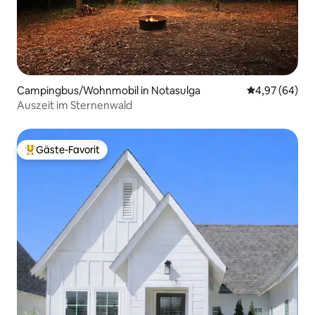
Campingbus/Wohnmobil in Notasulga
Durchschnittl
4,97 (64)
Auszeit im Sternenwald
Gäste-Favorit
Beliebter Gäste-Favorit.