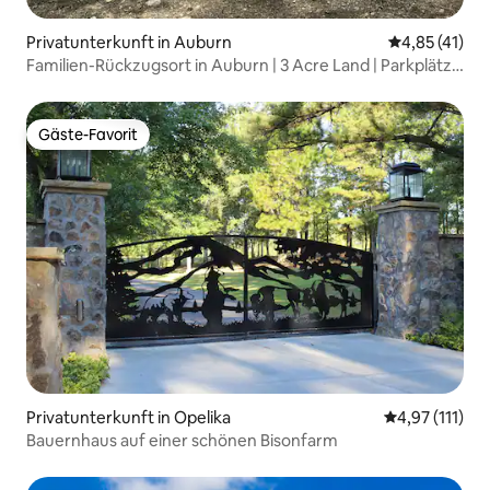
Privatunterkunft in Auburn
Durchschnitt
4,85 (41)
Familien-Rückzugsort in Auburn | 3 Acre Land | Parkplätze
an Spieltagen
Gäste-Favorit
Gäste-Favorit
Privatunterkunft in Opelika
Durchschnittl
4,97 (111)
Bauernhaus auf einer schönen Bisonfarm