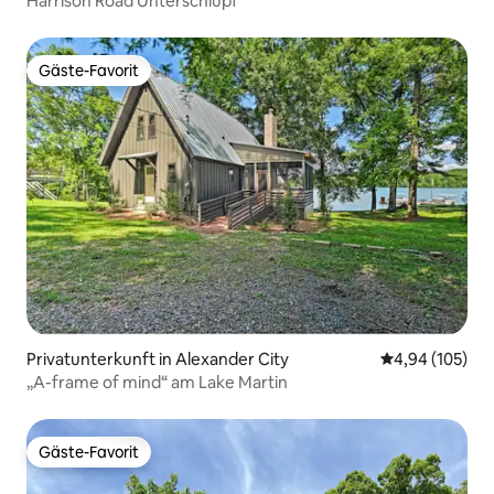
Harrison Road Unterschlupf
Gäste-Favorit
Gäste-Favorit
Privatunterkunft in Alexander City
Durchschnittli
4,94 (105)
„A-frame of mind“ am Lake Martin
Gäste-Favorit
Gäste-Favorit