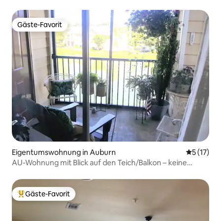
zur Innenstadt
Gäste-Favorit
Gäste-Favorit
Eigentumswohnung in Auburn
Durchschn
5 (17)
AU-Wohnung mit Blick auf den Teich/Balkon – keine
Check-out-Aufgaben!
Gäste-Favorit
Beliebter Gäste-Favorit.