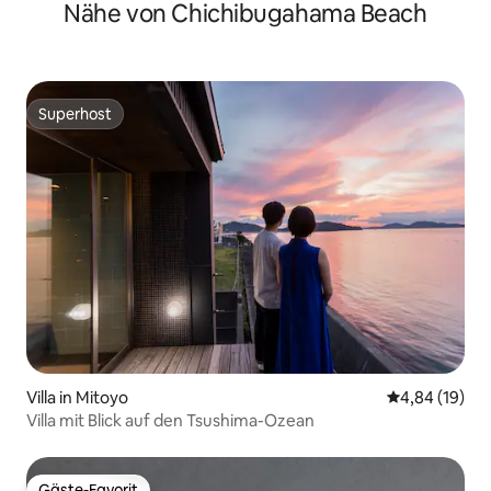
renoviert/maximal 5 Personen/komplett
Nähe von Chichibugahama Beach
privat/kostenloser Parkplatz
Superhost
Superhost
Villa in Mitoyo
Durchschnitt
4,84 (19)
Villa mit Blick auf den Tsushima-Ozean
Gäste-Favorit