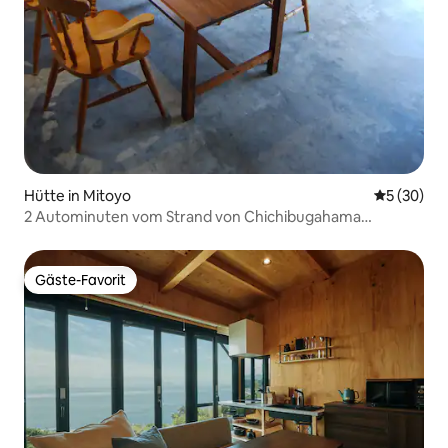
Hütte in Mitoyo
Durchschni
5 (30)
2 Autominuten vom Strand von Chichibugahama
entfernt, 127 m²
Gäste-Favorit
Gäste-Favorit