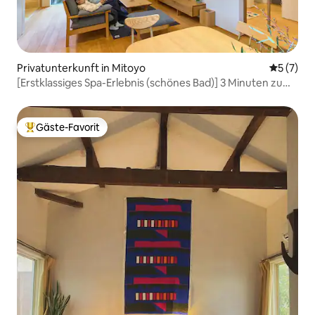
Privatunterkunft in Mitoyo
Durchsch
5 (7)
[Erstklassiges Spa-Erlebnis (schönes Bad)] 3 Minuten zu
Fuß nach Oyahama/maximal 7 Personen/einfamilienhaus
zum Mieten/kostenlose Parkplätze für 3 Autos/EV-
Aufladung möglich
Gäste-Favorit
Beliebter Gäste-Favorit.