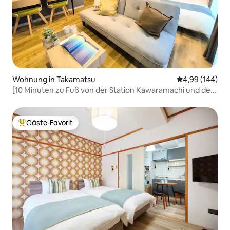
Wohnung in Takamatsu
Durchschnittli
4,99 (144)
[10 Minuten zu Fuß von der Station Kawaramachi und dem
Ritsurin-Park entfernt] Stilvoll/Vollständig privat/Maximal
4 Personen/Direkt an Japans längster Einkaufsstraße
Gäste-Favorit
Beliebter Gäste-Favorit.