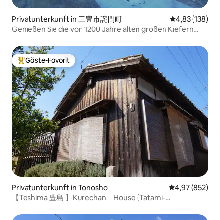
Privatunterkunft in 三豊市詫間町
Durchschnittl
4,83 (138)
Genießen Sie die von 1200 Jahre alten großen Kiefern
geschützte Insel Shikashima
Gäste-Favorit
Beliebter Gäste-Favorit.
Privatunterkunft in Tonosho
Durchschnittli
4,97 (852)
【Teshima 豊島 】Kurechan House (Tatami-
Schlafzimmer)