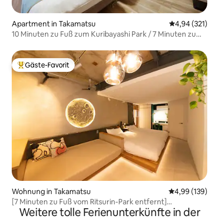
Apartment in Takamatsu
Durchschnittl
4,94 (321)
10 Minuten zu Fuß zum Kuribayashi Park / 7 Minuten zu
Fuß zum JR-Bahnhof / Selbstverpflegung möglich /
Kompaktes Zimmer, [harenoya20...
Gäste-Favorit
Beliebter Gäste-Favorit.
Wohnung in Takamatsu
Durchschnittli
4,99 (139)
[7 Minuten zu Fuß vom Ritsurin-Park entfernt]
Weitere tolle Ferienunterkünfte in der
Japanisches Kunstzimmer/Theater/komplett