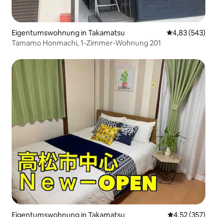
Eigentumswohnung in Takamatsu
Durchschnittli
4,83 (543)
Tamamo Honmachi, 1-Zimmer-Wohnung 201
Eigentumswohnung in Takamatsu
Durchschnittl
4,52 (357)