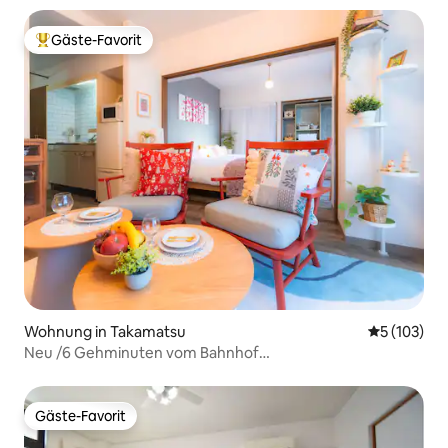
Anmietung / 5 Minuten zu Fuß zur besten Einkaufsstraße
Japans / Waschmaschine und Trockner / stilvoll ...
Gäste-Favorit
Beliebter Gäste-Favorit.
Wohnung in Takamatsu
Durchschni
5 (103)
Neu /6 Gehminuten vom Bahnhof
Kawaramachi/kostenlose Parkplätze
Gäste-Favorit
Gäste-Favorit