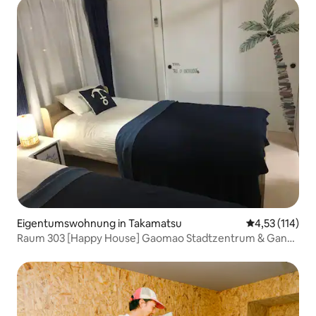
Eigentumswohnung in Takamatsu
Durchschnittl
4,53 (114)
Raum 303 [Happy House] Gaomao Stadtzentrum & Ganze
Wohnung & Kostenloses Fahrrad