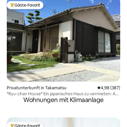
Gäste-Favorit
Beliebter Gäste-Favorit.
Privatunterkunft in Takamatsu
Durchschnittli
4,98 (387)
*Ryu-chan House* Ein japanisches Haus zu vermieten: Am
Wohnungen mit Klimaanlage
Fuße des Nationalparks Yashima: In der Nähe von
öffentlichen Verkehrsmitteln: Bis zu 5 Personen: Parkplatz
vorhanden
Gäste-Favorit