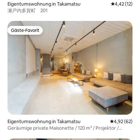
Eigentumswohnung in Takamatsu
Durchschnitt
4,42 (12)
瀬戸内多賀町 201
Gäste-Favorit
Gäste-Favorit
Eigentumswohnung in Takamatsu
Durchschnittl
4,92 (62)
Geräumige private Maisonette / 120 m² / Projektor /
Lebensmittelgeschäft 1 Min. / Hotel Art Rock