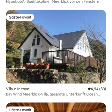
HyoubouA (Spektakulärer Meerblick vor den Fenstern)
Gäste-Favorit
Gäste-Favorit
Villa in Mitoyo
Durchschnittl
4,94 (83)
Bay Wind Meerblick-Villa, gesamte Unterkunft Ocean
View Secret Villa
Gäste-Favorit