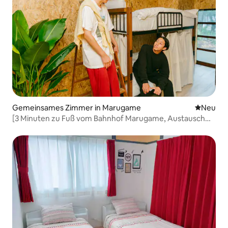
Gemeinsames Zimmer in Marugame
Neue Unt
Neu
[3 Minuten zu Fuß vom Bahnhof Marugame, Austausch
erwünscht] Unterkunft im Alltag der Stadt | Gästehaus in
einem über 100 Jahre alten Haus, gemischter Schlafsaal