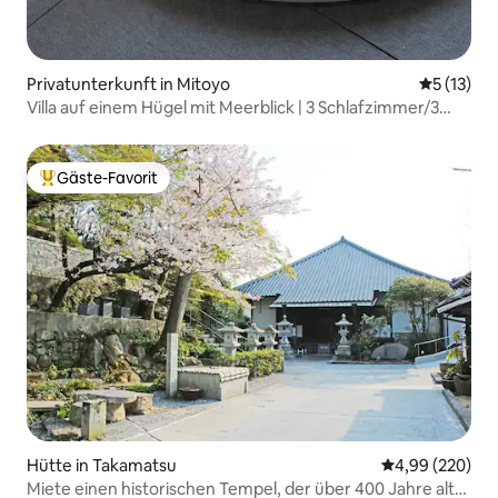
Privatunterkunft in Mitoyo
Durchschn
5 (13)
Villa auf einem Hügel mit Meerblick | 3 Schlafzimmer/3
Badezimmer | Whirlpool & Sauna
Gäste-Favorit
Beliebter Gäste-Favorit.
Hütte in Takamatsu
Durchschnittli
4,99 (220)
Miete einen historischen Tempel, der über 400 Jahre alt