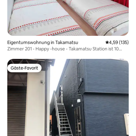
Eigentumswohnung in Takamatsu
Durchschnittl
4,59 (135)
Zimmer 201 - Happy -house - Takamatsu Station ist 10
Minuten zu Fuß entfernt. Bis zum Hafen sind es 10
Minuten zu Fuß.
Gäste-Favorit
Gäste-Favorit