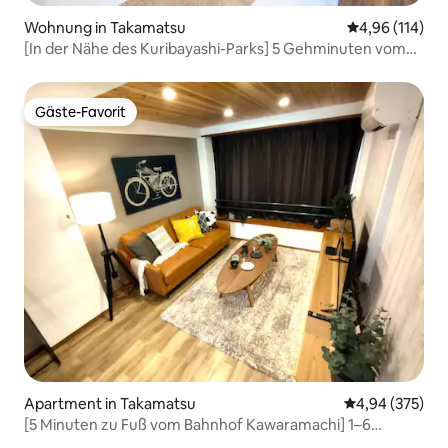
Wohnung in Takamatsu
Durchschnittl
4,96 (114)
[In der Nähe des Kuribayashi-Parks] 5 Gehminuten vom
Bahnhof Kuribayashi-Park Nordausgang
entfernt/Japanisches Zimmer/Private Nutzung/Maximal
5 Personen/Kostenloser Parkplatz für 1 Auto/Japanisches
Gäste-Favorit
Gäste-Favorit
und modernes Zimmer
Apartment in Takamatsu
Durchschnittli
4,94 (375)
[5 Minuten zu Fuß vom Bahnhof Kawaramachi] 1–6
Personen / kostenloser Parkplatz / vollständige