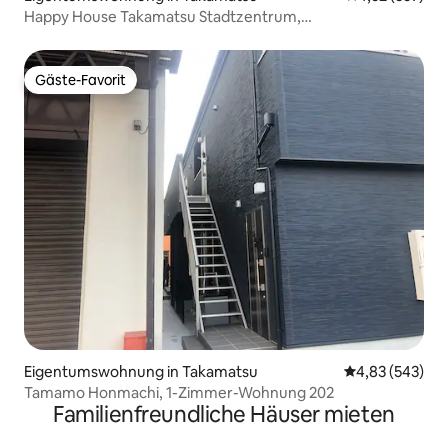
Happy House Takamatsu Stadtzentrum,
Familienapartment 302
Gäste-Favorit
Gäste-Favorit
Eigentumswohnung in Takamatsu
Durchschnittli
4,83 (543)
Tamamo Honmachi, 1-Zimmer-Wohnung 202
Familienfreundliche Häuser mieten