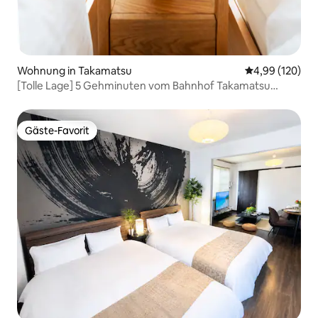
Wohnung in Takamatsu
Durchschnittli
4,99 (120)
[Tolle Lage] 5 Gehminuten vom Bahnhof Takamatsu
entfernt / Paare / Vollständig privat / 2 Gehminuten von
Japans längster Einkaufsstraße entfernt / Kostenloser
Parkplatz / Naoshima / Arena
Gäste-Favorit
Gäste-Favorit