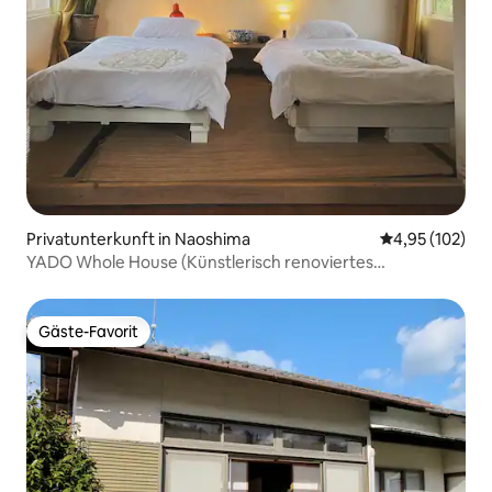
Privatunterkunft in Naoshima
Durchschnittl
4,95 (102)
YADO Whole House (Künstlerisch renoviertes
traditionelles Haus)
Gäste-Favorit
Gäste-Favorit