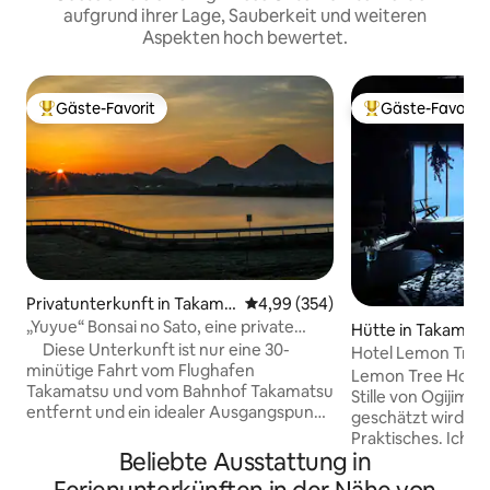
aufgrund ihrer Lage, Sauberkeit und weiteren
Aspekten hoch bewertet.
Gäste-Favorit
Gäste-Favorit
Beliebter Gäste-Favorit.
Beliebter Gäste-F
Privatunterkunft in Takama
Durchschnittliche Bewertung: 4
4,99 (354)
tsu
„Yuyue“ Bonsai no Sato, eine private
Hütte in Takamat
Unterkunft (mit Frühstück) ~ inmitten
Diese Unterkunft ist nur eine 30-
Hotel Lemon Tree
von Kagawa, als Ausgangspunkt für
minütige Fahrt vom Flughafen
Lemon Tree Hotel –
Ausflüge in die Seto-Inseln ~
Takamatsu und vom Bahnhof Takamatsu
Stille von Ogijima
entfernt und ein idealer Ausgangspunkt,
geschätzt wird. Hie
um deinen Ausflug zum Seto-
Praktisches. Ich m
Inlandmeer mit dem Mietwagen oder
Beliebte Ausstattung in
dich etwas hingibs
dem Zug zu genießen.Bei Bedarf holen
stimuliert. Ein altes Haus, das das