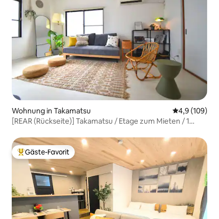
Wohnung in Takamatsu
Durchschnitt
4,9 (109)
[REAR (Rückseite)] Takamatsu / Etage zum Mieten / 1
Parkplatz / Bademantel, Make-up, Frisierkommode,
Grundkosmetik vorhanden
Gäste-Favorit
Beliebter Gäste-Favorit.