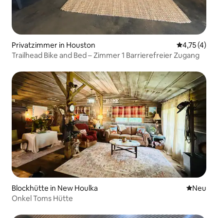
Privatzimmer in Houston
Durchschnit
4,75 (4)
Trailhead Bike and Bed – Zimmer 1 Barrierefreier Zugang
Blockhütte in New Houlka
Neue Unt
Neu
Onkel Toms Hütte