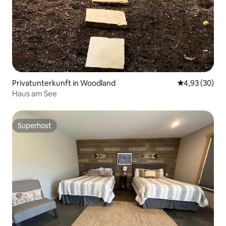
Privatunterkunft in Woodland
Durchschnittl
4,93 (30)
Haus am See
Superhost
Superhost