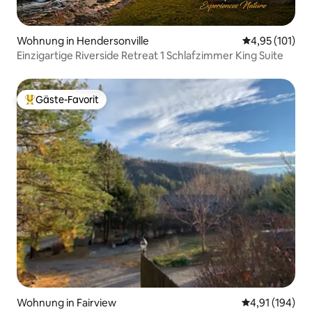
Wohnung in Hendersonville
Durchschnittl
4,95 (101)
Einzigartige Riverside Retreat 1 Schlafzimmer King Suite
Gäste-Favorit
Beliebter Gäste-Favorit.
Wohnung in Fairview
Durchschnittl
4,91 (194)