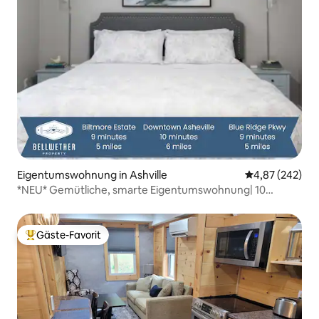
Eigentumswohnung in Ashville
Durchschnittli
4,87 (242)
*NEU* Gemütliche, smarte Eigentumswohnung| 10
Minuten nach DT, Biltmore
Gäste-Favorit
Beliebter Gäste-Favorit.