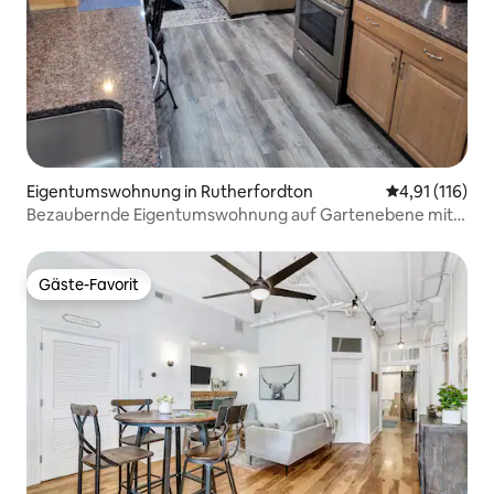
Eigentumswohnung in Rutherfordton
Durchschnittl
4,91 (116)
Bezaubernde Eigentumswohnung auf Gartenebene mit
Innenhof und Feuerstelle
Gäste-Favorit
Gäste-Favorit