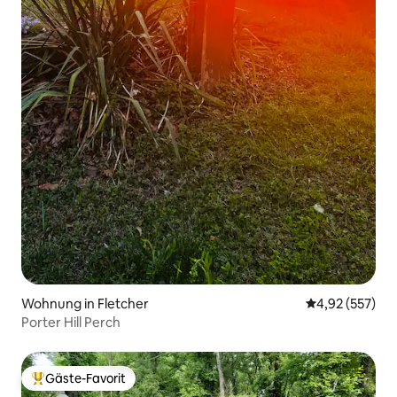
Wohnung in Fletcher
Durchschnittli
4,92 (557)
Porter Hill Perch
Gäste-Favorit
Beliebter Gäste-Favorit.