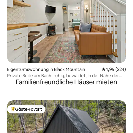
Eigentumswohnung in Black Mountain
Durchschnittli
4,99 (224)
Private Suite am Bach: ruhig, bewaldet, in der Nähe der
Familienfreundliche Häuser mieten
Stadt
Gäste-Favorit
Beliebter Gäste-Favorit.