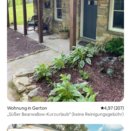
Wohnung in Gerton
Durchschnittli
4,97 (207)
„Süßer Bearwallow-Kurzurlaub“ (keine Reinigungsgebühr)