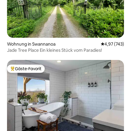
Wohnung in Swannanoa
Durchschnittli
4,97 (743)
Jade Tree Place Ein kleines Stück vom Paradies!
Gäste-Favorit
Beliebter Gäste-Favorit.