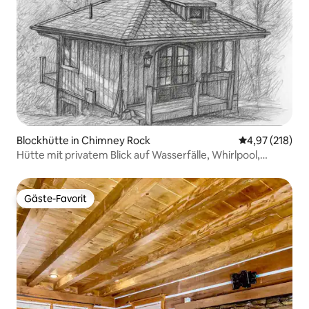
Blockhütte in Chimney Rock
Durchschnittl
4,97 (218)
Hütte mit privatem Blick auf Wasserfälle, Whirlpool,
Feuerstelle!
Gäste-Favorit
Gäste-Favorit