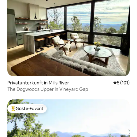
Privatunterkunft in Mills River
Durchschni
5 (101)
The Dogwoods Upper in Vineyard Gap
Gäste-Favorit
Beliebter Gäste-Favorit.