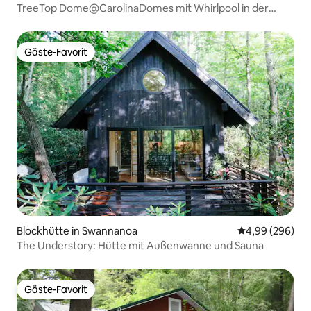
TreeTop Dome@CarolinaDomes mit Whirlpool in der
Nähe von LakeLure
Gäste-Favorit
Gäste-Favorit
Blockhütte in Swannanoa
Durchschnittli
4,99 (296)
The Understory: Hütte mit Außenwanne und Sauna
Gäste-Favorit
Gäste-Favorit