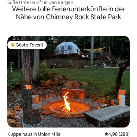
Süße Unterkunft in den Bergen
Weitere tolle Ferienunterkünfte in der
Nähe von Chimney Rock State Park
Gäste-Favorit
Beliebter Gäste-Favorit.
Kuppelhaus in Union Mills
Durchschnittli
4,98 (288)