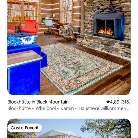
Blockhütte in Black Mountain
Durchschnittli
4,89 (316)
Blockhütte ~ Whirlpool ~ Kamin ~ Haustiere willkommen –
WLAN
Gäste-Favorit
Gäste-Favorit