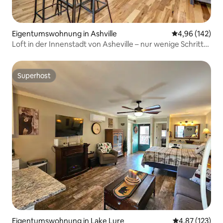
Eigentumswohnung in Ashville
Durchschnittli
4,96 (142)
Loft in der Innenstadt von Asheville – nur wenige Schritte
von Restaurants und Geschäften entfernt
Superhost
Superhost
Eigentumswohnung in Lake Lure
Durchschnittl
4,87 (123)