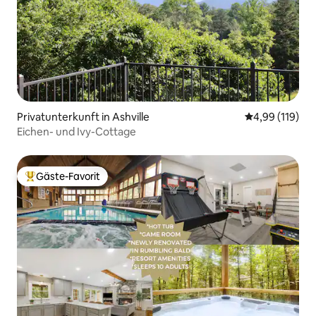
Privatunterkunft in Ashville
Durchschnittl
4,99 (119)
Eichen- und Ivy-Cottage
Gäste-Favorit
Beliebter Gäste-Favorit.