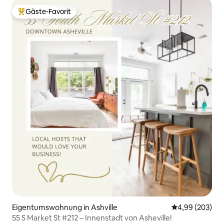
Gäste-Favorit
Beliebter Gäste-Favorit.
Eigentumswohnung in Ashville
Durchschnittli
4,99 (203)
55 S Market St #212 – Innenstadt von Asheville!