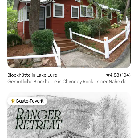
Blockhütte in Lake Lure
Durchschnittli
4,88 (104)
Gemütliche Blockhütte in Chimney Rock! In der Nähe der
Stadt!
Gäste-Favorit
Beliebter Gäste-Favorit.