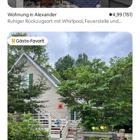
Wohnung in Alexander
Durchschnittl
4,99 (151)
Ruhiger Rückzugsort mit Whirlpool, Feuerstelle und
Aussicht
Gäste-Favorit
Beliebter Gäste-Favorit.