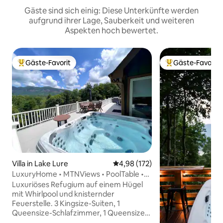
Gäste sind sich einig: Diese Unterkünfte werden
aufgrund ihrer Lage, Sauberkeit und weiteren
Aspekten hoch bewertet.
Gäste-Favorit
Gäste-Favorit
Beliebter Gäste-Favorit.
Beliebter Gäste-F
Villa in Lake Lure
Durchschnittliche Bewertung: 4
4,98 (172)
LuxuryHome • MTNViews • PoolTable •
ChefsKitchen • FirePit
Luxuriöses Refugium auf einem Hügel
mit Whirlpool und knisternder
Feuerstelle. 3 Kingsize-Suiten, 1
Queensize-Schlafzimmer, 1 Queensize-
Futon, Küche des Küchenchefs,