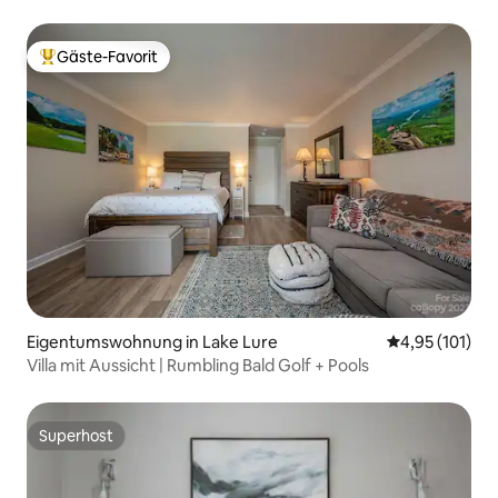
Gäste-Favorit
Beliebter Gäste-Favorit.
Eigentumswohnung in Lake Lure
Durchschnittl
4,95 (101)
Villa mit Aussicht | Rumbling Bald Golf + Pools
Superhost
Superhost