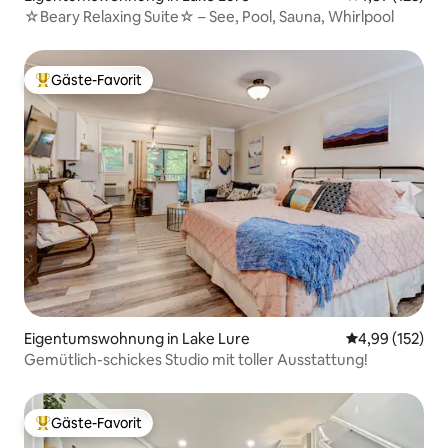
☆Beary Relaxing Suite☆ – See, Pool, Sauna, Whirlpool
Gäste-Favorit
Beliebter Gäste-Favorit.
Eigentumswohnung in Lake Lure
Durchschnittl
4,99 (152)
Gemütlich-schickes Studio mit toller Ausstattung!
Gäste-Favorit
Beliebter Gäste-Favorit.