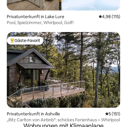
Privatunterkunft in Lake Lure
Durchschnittl
4,98 (115)
Pool, Spielzimmer, Whirlpool, Golf!
Gäste-Favorit
Beliebter Gäste-Favorit.
Privatunterkunft in Ashville
Durchschni
5 (151)
„Ritz Carlton von Airbnb“: schickes Ferienhaus + Whirlpool
Wohnungen mit Klimaanlage