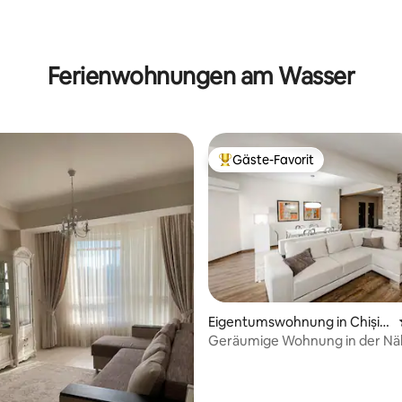
Ferienwohnungen am Wasser
Gäste-Favorit
Beliebter Gäste-Favorit.
Eigentumswohnung in Chișin
ău
Geräumige Wohnung in der Nä
Valea Trandafirelor