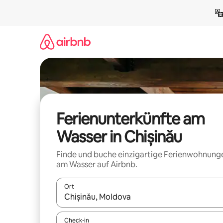
Zu
Inhalten
springen
Ferienunterkünfte am
Wasser in Chișinău
Finde und buche einzigartige Ferienwohnung
am Wasser auf Airbnb.
Ort
Wenn Ergebnisse verfügbar sind, navigiere mit d
Check-in