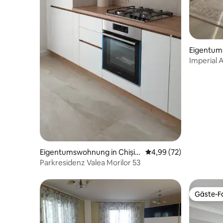
Eigentum
Imperial 
Eigentumswohnung in Chișin
Durchschnittliche Bew
4,99 (72)
ău
Parkresidenz Valea Morilor 53
Gäste-Fa
Gäste-Fa