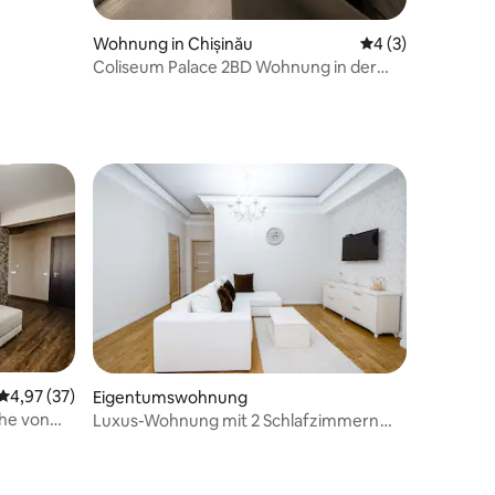
Wohnung in Chișinău
Durchschnittlich
4 (3)
Coliseum Palace 2BD Wohnung in der
Nähe des Parks
Durchschnittliche Bewertung: 4,97 von 5, 37 Bewertungen
4,97 (37)
Eigentumswohnung
he von
Luxus-Wohnung mit 2 Schlafzimmern
am See