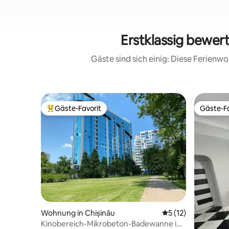
Erstklassig bewer
Gäste sind sich einig: Diese Ferien
Gäste-Favorit
Gäste-Fa
Beliebter Gäste-Favorit.
Gäste-Fa
Wohnung in Chișinău
Durchschnittliche
5 (12)
Kinobereich-Mikrobeton-Badewanne im