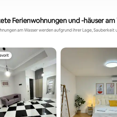
tete Ferienwohnungen und -häuser am 
wohnungen am Wasser werden aufgrund ihrer Lage, Sauberkeit
vorit
vorit
 Bewertung: 5 von 5, 12 Bewertungen