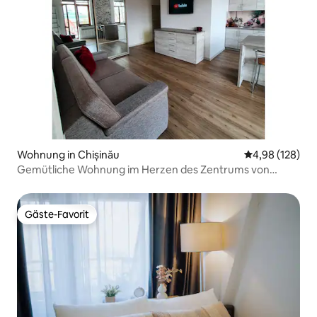
Wohnung in Chișinău
Durchschnittli
4,98 (128)
Gemütliche Wohnung im Herzen des Zentrums von
Chisinau
Gäste-Favorit
Gäste-Favorit