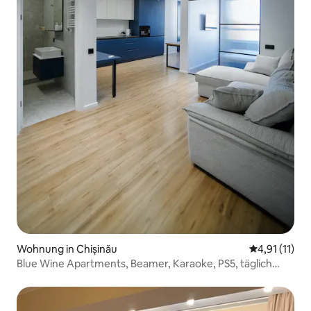
Wohnung in Chișinău
Durchschnitt
4,91 (11)
Blue Wine Apartments, Beamer, Karaoke, PS5, täglich
rund um die Uhr