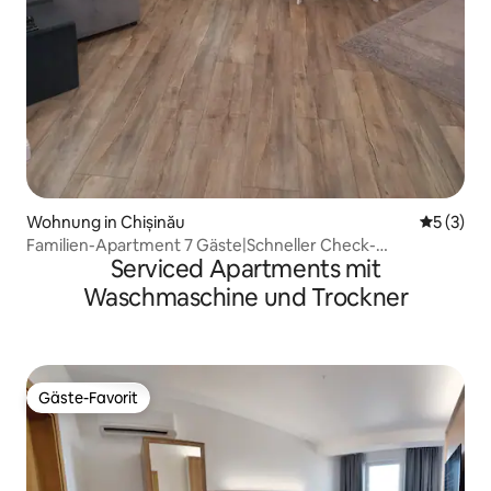
Wohnung in Chișinău
Durchsch
5 (3)
Familien-Apartment 7 Gäste|Schneller Check-
Serviced Apartments mit
in|Zentrum| 4 Betten
Waschmaschine und Trockner
Gäste-Favorit
Gäste-Favorit