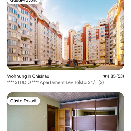
Gäste-Favorit
Gäste-Favorit
Wohnung in Chișinău
Durchschnitt
4,85 (53)
**** STUDIO **** Apartament Lev Tolstoi 24/1. (2)
Gäste-Favorit
Gäste-Favorit