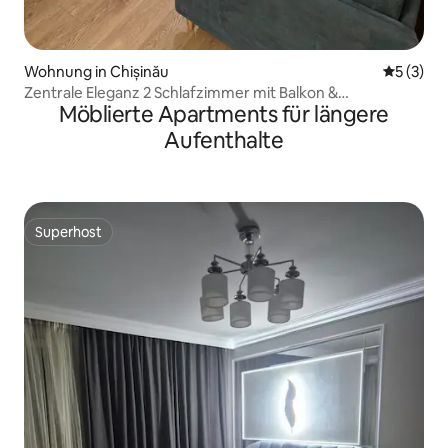
Wohnung in Chișinău
Durchsch
5 (3)
Zentrale Eleganz 2 Schlafzimmer mit Balkon &
Möblierte Apartments für längere
Klimaanlage
Aufenthalte
Superhost
Superhost