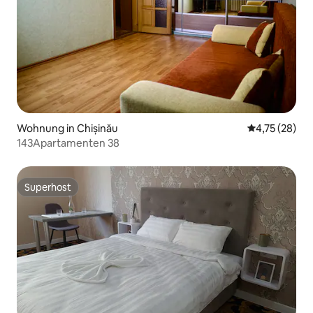
Wohnung in Chișinău
Durchschnitt
4,75 (28)
143Apartamenten 38
Superhost
Superhost