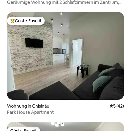
Geräumige Wohnung mit 2 Schlafzimmern im Zentrum,
Parkplatz
Gäste-Favorit
Beliebter Gäste-Favorit.
Wohnung in Chișinău
Durchschn
5 (42)
Park House Apartment
Gäste-Favorit