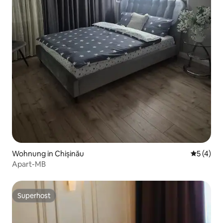
Wohnung in Chișinău
Durchsch
5 (4)
Apart-MB
Superhost
Superhost