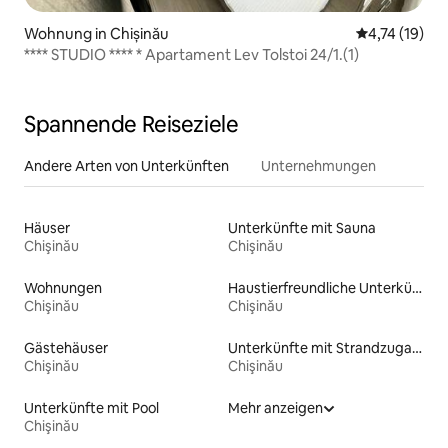
Wohnung in Chișinău
Durchschnitt
4,74 (19)
**** STUDIO **** * Apartament Lev Tolstoi 24/1.(1)
Spannende Reiseziele
Andere Arten von Unterkünften
Unternehmungen
Häuser
Unterkünfte mit Sauna
Chişinău
Chişinău
Wohnungen
Haustierfreundliche Unterkünfte
Chişinău
Chişinău
Gästehäuser
Unterkünfte mit Strandzugang
Chişinău
Chişinău
Unterkünfte mit Pool
Mehr anzeigen
Chişinău