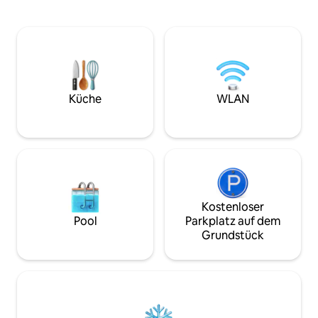
Parkettböden. Das Hotel liegt in einer
Tag. Genießen Sie
prestigeträchtigen Gegend in der
mit Blick auf den 
Pushkin Street, in der Nähe des
Sie durch das weit
Hauptparks, eines Supermarkts, einer
rund um den See. W
Fußgängerzone, Cafés und Restaurants.
Sie für einen kom
Perfekt für einen Familien- oder
benötigen, einschli
Langzeitaufenthalt. Bequeme
ausgestatteten K
Infrastruktur: Haltestellen der
WLAN und einer gü
Küche
WLAN
öffentlichen Verkehrsmittel, Geschäfte
und andere Annehmlichkeiten zu Fuß
erreichbar.
Kostenloser
Pool
Parkplatz auf dem
Grundstück