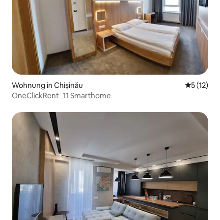
Wohnung in Chișinău
Durchschn
5 (12)
OneClickRent_11 Smarthome