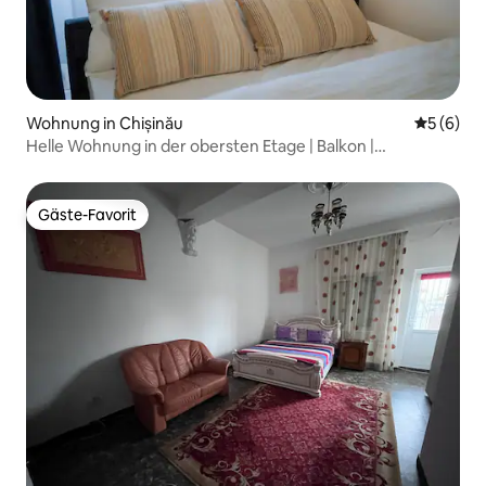
Wohnung in Chișinău
Durchschn
5 (6)
Helle Wohnung in der obersten Etage | Balkon |
Eigenständiger Check-in
Gäste-Favorit
Gäste-Favorit