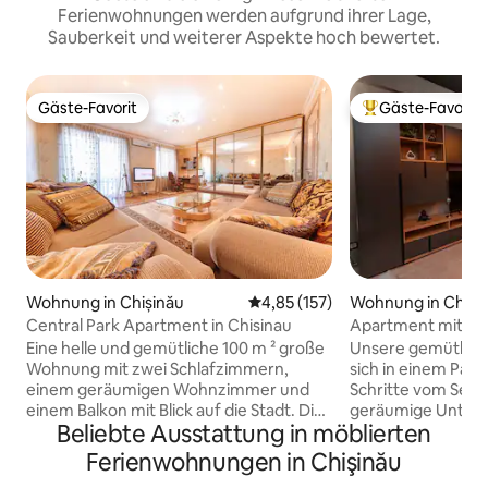
Ferienwohnungen werden aufgrund ihrer Lage,
Sauberkeit und weiterer Aspekte hoch bewertet.
Gäste-Favorit
Gäste-Favorit
Gäste-Favorit
Beliebter Gäste-F
Wohnung in Chișinău
Durchschnittliche Bewertung: 4
4,85 (157)
Wohnung in Chiși
Central Park Apartment in Chisinau
Apartment mit Bli
den See
Eine helle und gemütliche 100 m ² große
Unsere gemütlich
Wohnung mit zwei Schlafzimmern,
sich in einem Park
einem geräumigen Wohnzimmer und
Schritte vom See e
einem Balkon mit Blick auf die Stadt. Die
geräumige Unterku
Beliebte Ausstattung in möblierten
Küche ist voll ausgestattet und die
separates Schlafz
Wohnung verfügt über eine
gemütliches Wohn
Ferienwohnungen in Chişinău
Klimaanlage, beheizte Fußböden und
Entspannen nach