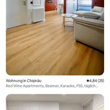
Wohnung in Chișinău
Durchschnittl
4,84 (25)
Red Wine Apartments, Beamer, Karaoke, PS5, täglich
rund um die Uhr