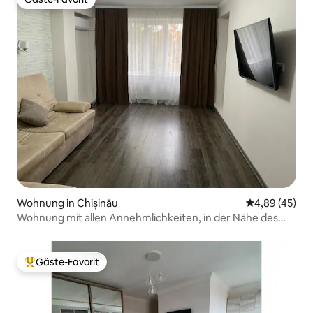
Gäste-Favorit
Wohnung in Chișinău
Durchschnittl
4,89 (45)
Wohnung mit allen Annehmlichkeiten, in der Nähe des
Flughafens!
Gäste-Favorit
Beliebter Gäste-Favorit.