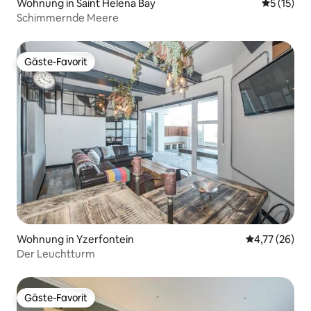
Wohnung in Saint Helena Bay
Durchschn
5 (15)
Schimmernde Meere
Gäste-Favorit
Gäste-Favorit
Wohnung in Yzerfontein
Durchschnitt
4,77 (26)
Der Leuchtturm
Gäste-Favorit
Gäste-Favorit