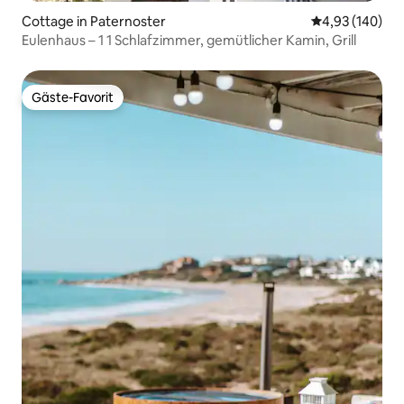
Cottage in Paternoster
Durchschnittli
4,93 (140)
Eulenhaus – 1 1 Schlafzimmer, gemütlicher Kamin, Grill
Gäste-Favorit
Gäste-Favorit