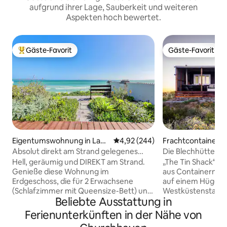
aufgrund ihrer Lage, Sauberkeit und weiteren
Aspekten hoch bewertet.
Gäste-Favorit
Gäste-Favorit
Beliebter Gäste-Favorit.
Gäste-Favorit
Eigentumswohnung in Lang
Durchschnittliche Bewertung: 4
4,92 (244)
Frachtcontainer in
ebaan
ena Bay
Absolut direkt am Strand gelegenes
Die Blechhütte
Apartment – Direkter Strandzug.
Hell, geräumig und DIREKT am Strand.
„The Tin Shack“ i
Genieße diese Wohnung im
aus Containern ge
Erdgeschoss, die für 2 Erwachsene
auf einem Hügel h
(Schlafzimmer mit Queensize-Bett) und
Westküstenstadt S
Beliebte Ausstattung in
zwei Kinder geeignet ist. Große Terrasse
befindet. Die Hütte
mit Sitzgelegenheiten im Freien, Braai
gesamte Bucht mi
Ferienunterkünften in der Nähe von
und Liegestühlen. Fernseher mit Apple
Cederberg-Bergen 