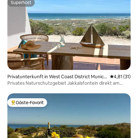
Superhost
Superhost
Privatunterkunft in West Coast District Municip
Durchschnitt
4,81 (31)
ality
Privates Naturschutzgebiet Jakkalsfontein direkt am
Strand
Gäste-Favorit
Beliebter Gäste-Favorit.