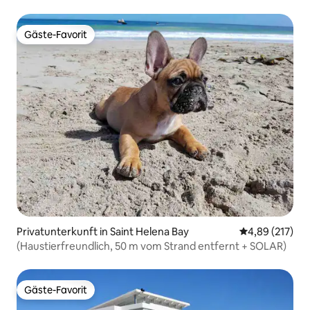
Gäste-Favorit
Gäste-Favorit
Privatunterkunft in Saint Helena Bay
Durchschnittl
4,89 (217)
(Haustierfreundlich, 50 m vom Strand entfernt + SOLAR)
Gäste-Favorit
Gäste-Favorit