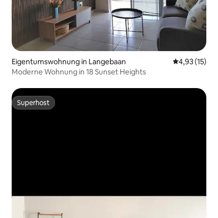
Eigentumswohnung in Langebaan
Durchschnitt
4,93 (15)
Moderne Wohnung in 18 Sunset Heights
Superhost
Superhost