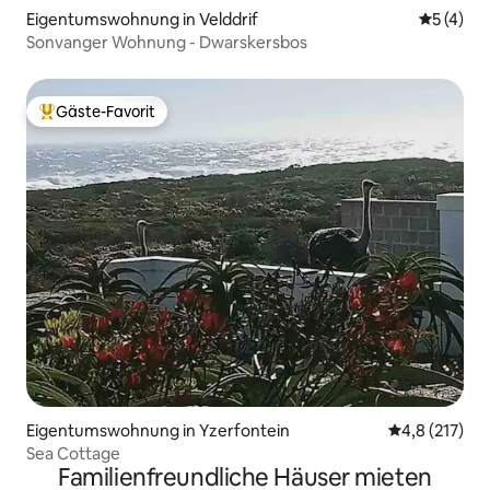
Eigentumswohnung in Velddrif
Durchsch
5 (4)
Sonvanger Wohnung - Dwarskersbos
Gäste-Favorit
Beliebter Gäste-Favorit.
Eigentumswohnung in Yzerfontein
Durchschnitt
4,8 (217)
Sea Cottage
Familienfreundliche Häuser mieten