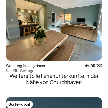
Wohnung in Langebaan
Durchschnittl
4,95 (20)
Das Kite Cottage
Weitere tolle Ferienunterkünfte in der
Nähe von Churchhaven
Gäste-Favorit
Gäste-Favorit