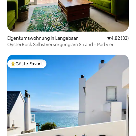
Eigentumswohnung in Langebaan
Durchschnitt
4,82 (33)
OysterRock Selbstversorgung am Strand – Pad vier
Gäste-Favorit
Beliebter Gäste-Favorit.