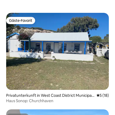
Gäste-Favorit
Gäste-Favorit
Privatunterkunft in West Coast District Municipali
Durchschn
5 (18)
ty
Haus Sonop: Churchhaven