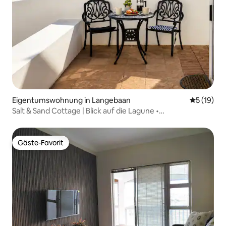
Eigentumswohnung in Langebaan
Durchschn
5 (19)
Salt & Sand Cottage | Blick auf die Lagune •
Strandspaziergang
Gäste-Favorit
Gäste-Favorit