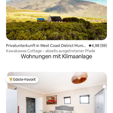
Privatunterkunft in West Coast District Munici
Durchschnittl
4,98 (59)
pality
Kawakawas Cottage – abseits ausgetretener Pfade
Wohnungen mit Klimaanlage
Gäste-Favorit
Beliebter Gäste-Favorit.