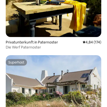
Privatunterkunft in Paternoster
Durchschnittl
4,84 (174)
Die Werf Paternoster
Superhost
Superhost