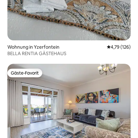
Wohnung in Yzerfontein
Durchschnittl
4,79 (126)
BELLA RENTIA GÄSTEHAUS
Gäste-Favorit
Gäste-Favorit