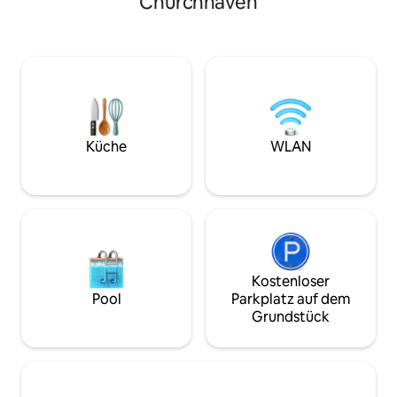
Churchhaven
TV (Netflix). Glasfaser-Internet ohne
verfügt über zwei
Begrenzung. Die Unterkunft verfügt
eigenem Bad, jewe
über ein separates Schlafzimmer, 2
einem Waschbecke
Badezimmer (1x WC & Dusche, 1x WC &
Komposttoilette.
Badewanne), eine voll ausgestattete
Küchen-/Wohnbere
Küche, eine Lounge und einen
einen gusseiserne
Essbereich. Das „Kinderzimmer“ ist ein
Hütte auch im Wi
Raum, der über das Hauptschlafzimmer
gemütlich macht.
zugänglich ist. Hinweis: auch 2
Terrasse verfügt ü
Küche
WLAN
vollwertige Einzelschlafsofas im
Sitzgelegenheiten
Wohnbereich.
Whirlpool mit Holz
Kostenloser
Pool
Parkplatz auf dem
Grundstück