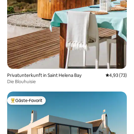
Privatunterkunft in Saint Helena Bay
Durchschnitt
4,93 (73)
Die Blouhuisie
Gäste-Favorit
Beliebter Gäste-Favorit.