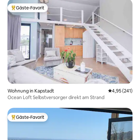
Gäste-Favorit
Beliebter Gäste-Favorit.
Wohnung in Kapstadt
Durchschnittl
4,95 (241)
Ocean Loft Selbstversorger direkt am Strand
Gäste-Favorit
Beliebter Gäste-Favorit.