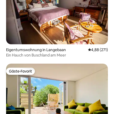
Eigentumswohnung in Langebaan
Durchschnittl
4,88 (271)
Ein Hauch von Buschland am Meer
Gäste-Favorit
Gäste-Favorit