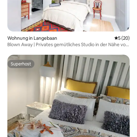
Wohnung in Langebaan
Durchschni
5 (20)
Blown Away | Privates gemütliches Studio in der Nähe von
Stränden
Superhost
Superhost