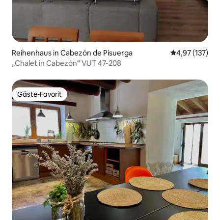
Reihenhaus in Cabezón de Pisuerga
Durchschnittl
4,97 (137)
„Chalet in Cabezón“ VUT 47-208
Gäste-Favorit
Gäste-Favorit