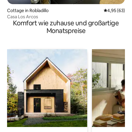
Cottage in Robladillo
Durchschnittl
4,95 (63)
Casa Los Arcos
Komfort wie zuhause und großartige
Monatspreise