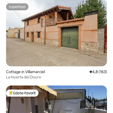
Superhost
Superhost
Cottage in Villamarciel
Durchschnitt
4,8 (163)
La Huerta del Douro
Gäste-Favorit
Beliebter Gäste-Favorit.