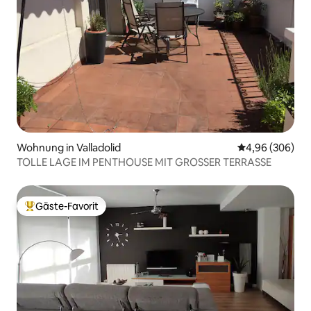
Wohnung in Valladolid
Durchschnittli
4,96 (306)
TOLLE LAGE IM PENTHOUSE MIT GROSSER TERRASSE
Gäste-Favorit
Beliebter Gäste-Favorit.