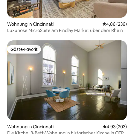
Wohnung in Cincinnati
Durchschnittli
4,86 (236)
Luxuriöse MicroSuite am Findlay Market über dem Rhein
Gäste-Favorit
Gäste-Favorit
Wohnung in Cincinnati
Durchschnittli
4,93 (203)
Die Kirche! 3-Bett-Wohnung in historischer Kirche in OTR.