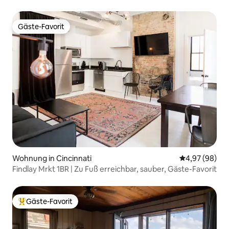
Gäste-Favorit
Gäste-Favorit
Wohnung in Cincinnati
Durchschnittl
4,97 (98)
Findlay Mrkt 1BR | Zu Fuß erreichbar, sauber, Gäste-Favorit
Gäste-Favorit
Beliebter Gäste-Favorit.