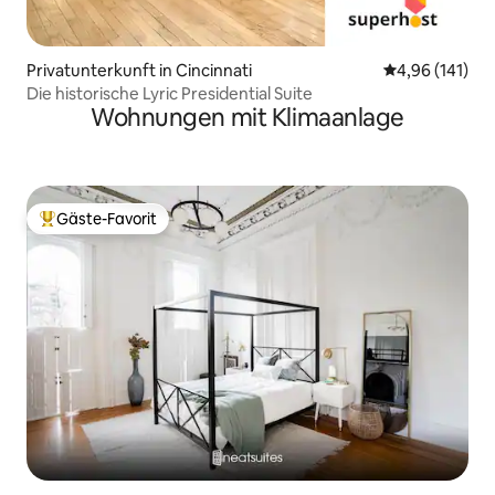
Privatunterkunft in Cincinnati
Durchschnittl
4,96 (141)
Die historische Lyric Presidential Suite
Wohnungen mit Klimaanlage
Gäste-Favorit
Beliebter Gäste-Favorit.