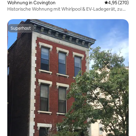
Wohnung in Covington
Durchschnittli
4,95 (270)
Historische Wohnung mit Whirlpool & EV-Ladegerät, zu
Fuß nach Down
Superhost
Superhost