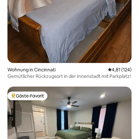
Wohnung in Cincinnati
Durchschnittl
4,81 (124)
Gemütlicher Rückzugsort in der Innenstadt mit Parkplatz!
Gäste-Favorit
Beliebter Gäste-Favorit.