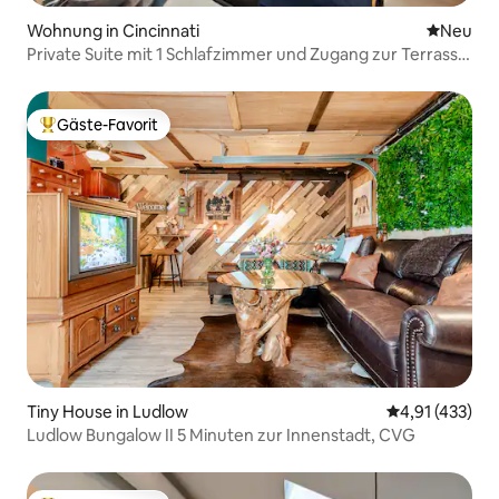
Wohnung in Cincinnati
Neue Unt
Neu
Private Suite mit 1 Schlafzimmer und Zugang zur Terrasse
| Pool, Fitnessraum und Parkplatz
Gäste-Favorit
Beliebter Gäste-Favorit.
Tiny House in Ludlow
Durchschnittl
4,91 (433)
Ludlow Bungalow II 5 Minuten zur Innenstadt, CVG