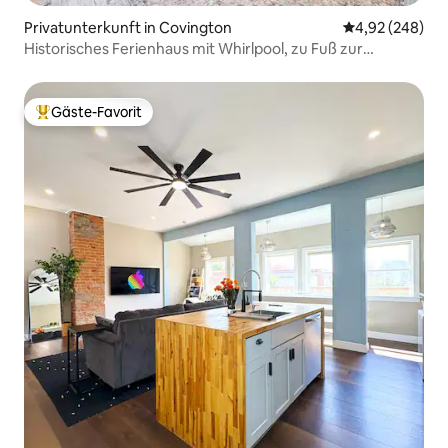
Privatunterkunft in Covington
Durchschnittli
4,92 (248)
Historisches Ferienhaus mit Whirlpool, zu Fuß zur
MainStrasse
Gäste-Favorit
Beliebter Gäste-Favorit.