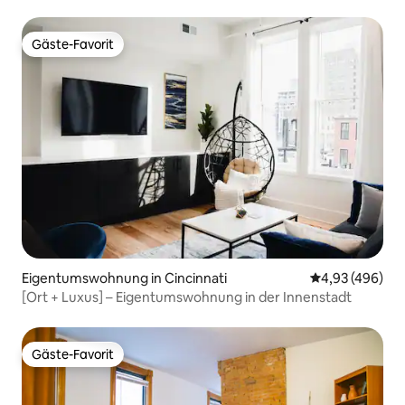
von allem
Gäste-Favorit
Gäste-Favorit
Eigentumswohnung in Cincinnati
Durchschnittli
4,93 (496)
[Ort + Luxus] – Eigentumswohnung in der Innenstadt
Gäste-Favorit
Gäste-Favorit