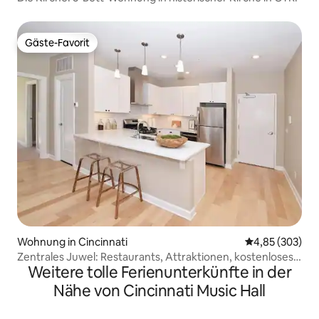
Gäste-Favorit
Gäste-Favorit
Wohnung in Cincinnati
Durchschnittli
4,85 (303)
Zentrales Juwel: Restaurants, Attraktionen, kostenloses
Weitere tolle Ferienunterkünfte in der
Parken
Nähe von Cincinnati Music Hall