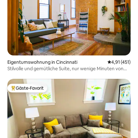
Eigentumswohnung in Cincinnati
Durchschnittl
4,91 (451)
Stilvolle und gemütliche Suite, nur wenige Minuten von
Downtown/OTR/UC entfernt!
Gäste-Favorit
Beliebter Gäste-Favorit.