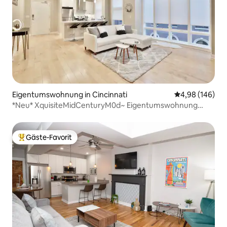
Eigentumswohnung in Cincinnati
Durchschnittli
4,98 (146)
*Neu* XquisiteMidCenturyM0d~ Eigentumswohnung
*OTR* mit Parkplatz
Gäste-Favorit
Beliebter Gäste-Favorit.