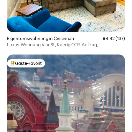
Eigentumswohnung in Cincinnati
Durchschnittl
4,92 (137)
Luxus-Wohnung VineSt, Kuerig OTR-Aufzug,
Schlafzimmer-TV
Gäste-Favorit
Beliebter Gäste-Favorit.