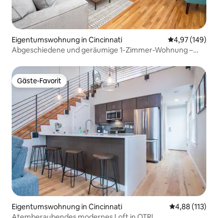
Eigentumswohnung in Cincinnati
Durchschnittli
4,97 (149)
Abgeschiedene und geräumige 1-Zimmer-Wohnung –
zentral in OTR
Gäste-Favorit
Gäste-Favorit
Eigentumswohnung in Cincinnati
Durchschnittl
4,88 (113)
Atemberaubendes modernes Loft in OTR!