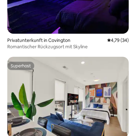
Privatunterkunft in Covington
Durchschnitt
4,79 (34)
Romantischer Rückzugsort mit Skyline
Superhost
Superhost