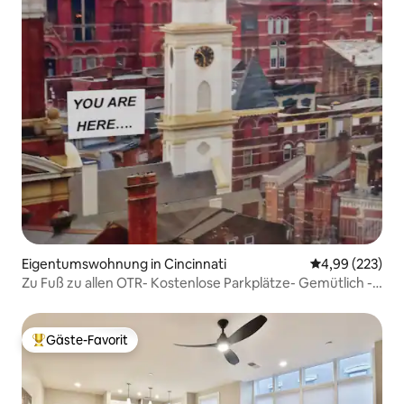
Eigentumswohnung in Cincinnati
Durchschnittli
4,99 (223)
Zu Fuß zu allen OTR- Kostenlose Parkplätze- Gemütlich - 5
Sterne!
Gäste-Favorit
Beliebter Gäste-Favorit.