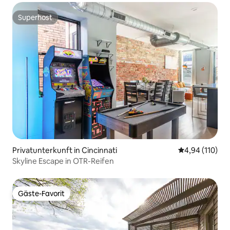
Superhost
Superhost
Privatunterkunft in Cincinnati
Durchschnittl
4,94 (110)
Skyline Escape in OTR-Reifen
Gäste-Favorit
Gäste-Favorit