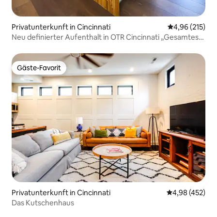
Privatunterkunft in Cincinnati
Durchschnittl
4,96 (215)
Neu definierter Aufenthalt in OTR Cincinnati „Gesamtes
Haus“.
Gäste-Favorit
Gäste-Favorit
Privatunterkunft in Cincinnati
Durchschnittli
4,98 (452)
Das Kutschenhaus