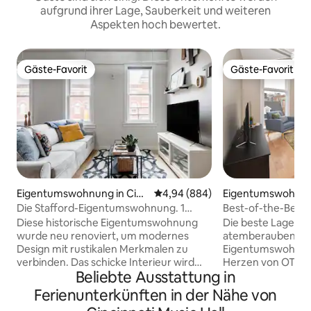
aufgrund ihrer Lage, Sauberkeit und weiteren
Aspekten hoch bewertet.
Gäste-Favorit
Gäste-Favorit
Gäste-Favorit
Gäste-Favorit
Eigentumswohnung in Cinc
Durchschnittliche Bewertung: 4
4,94 (884)
Eigentumswohnung
innati
nnati
Die Stafford-Eigentumswohnung. 1
Best-of-the-Best
Bett/1 Bad. Unschlagbare Lage
Parkplätze!
Diese historische Eigentumswohnung
Die beste Lage in
wurde neu renoviert, um modernes
atemberaubende
Design mit rustikalen Merkmalen zu
Eigentumswohnung
verbinden. Das schicke Interieur wird
Herzen von OTR. N
Beliebte Ausstattung in
durch die freiliegenden Ziegel, Quarz-
von allem entfernt
Arbeitsplatten, Parkettböden und
Washington Park, M
Ferienunterkünften in der Nähe von
moderne Leuchten akzentuiert. Die
Restaurants, Bars