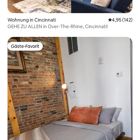
Wohnung in Cincinnati
Durchschnittl
4,95 (142)
GEHE ZU ALLEN in Over-The-Rhine, Cincinnati!
Gäste-Favorit
Gäste-Favorit