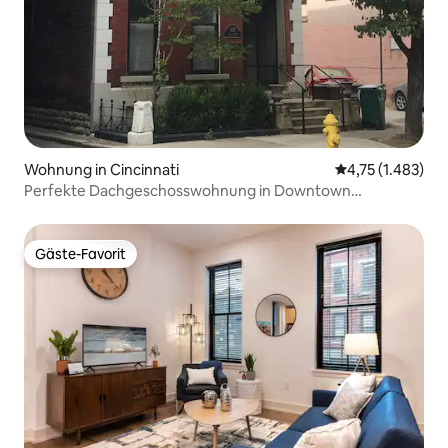
Wohnung in Cincinnati
Durchschnittlic
4,75 (1.483)
Perfekte Dachgeschosswohnung in Downtown
Cincinnati/OTR
Gäste-Favorit
Gäste-Favorit