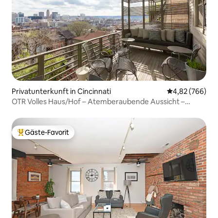
Privatunterkunft in Cincinnati
Durchschnittli
4,82 (766)
OTR Volles Haus/Hof – Atemberaubende Aussicht –
Kostenlose Parkplätze
Gäste-Favorit
Beliebter Gäste-Favorit.