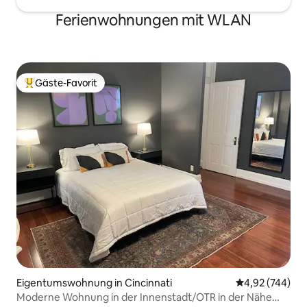
Ferienwohnungen mit WLAN
Gäste-Favorit
Beliebter Gäste-Favorit.
Eigentumswohnung in Cincinnati
Durchschnittli
4,92 (744)
Moderne Wohnung in der Innenstadt/OTR in der Nähe