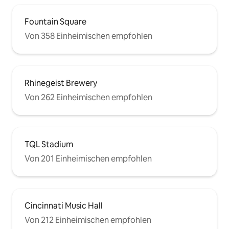
https://airbnb.com/h/courtcondogreatlocation
Uber, Lyft, Rollerverleih, Wandern,
Straßenbahn, rote Leihfahrräder, auch
Fountain Square
kostenlose Fahrten von GEST GOLF
Von 358 Einheimischen empfohlen
CARTS (Banks/OTR/Pendleton/Casino)-
RUFEN SIE AN, UM EINEN TERMIN ZU
VEREINBAREN (513-421-4378) oder
winken Sie ihnen zu!
Rhinegeist Brewery
Von 262 Einheimischen empfohlen
TQL Stadium
Von 201 Einheimischen empfohlen
Cincinnati Music Hall
Von 212 Einheimischen empfohlen