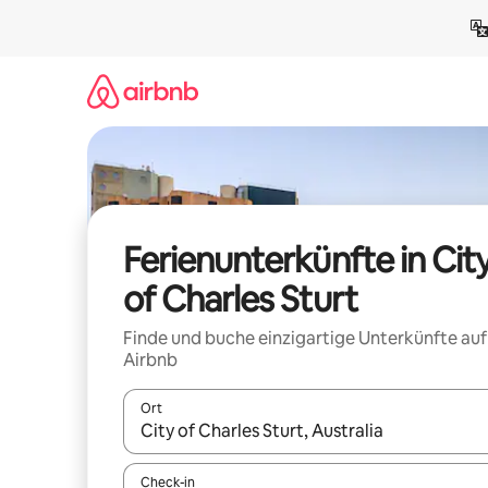
Zu
Inhalten
springen
Ferienunterkünfte in Cit
of Charles Sturt
Finde und buche einzigartige Unterkünfte auf
Airbnb
Ort
Wenn Ergebnisse verfügbar sind, navigiere mit d
Check-in