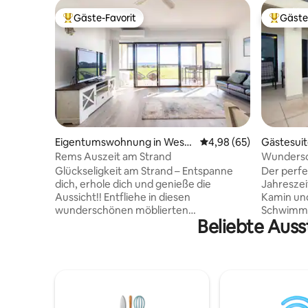
Gäste-Favorit
Gäste
Beliebter Gäste-Favorit.
Beliebte
Eigentumswohnung in West
Durchschnittliche Bew
4,98 (65)
Gästesuit
Lakes Shore
Rems Auszeit am Strand
Wundersc
Glückseligkeit am Strand – Entspanne
Der perfe
dich, erhole dich und genieße die
Jahreszei
Aussicht!! Entfliehe in diesen
Kamin und
wunderschönen möblierten
Schwimme,
Beliebte Auss
Rückzugsort am Strand mit 1
unserem 
Schlafzimmer, wo das Meer vor deiner
Minuten 
Haustüre liegt. Beginne deinen Tag mit
Beach un
einem ruhigen Strandspaziergang oder
Genieße 
einem Kaffee mit Blick auf das Meer.
Spaziergä
Entspanne dich am Abend, während du
Sandes. I
atemberaubende Sonnenuntergänge
wenige Mi