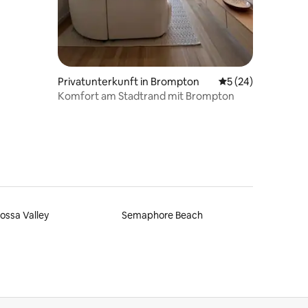
85 Bewertungen
Privatunterkunft in Brompton
Durchschnittliche
5 (24)
Komfort am Stadtrand mit Brompton
ossa Valley
Semaphore Beach