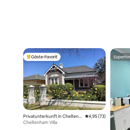
Gäste-Favorit
Superho
Beliebter Gäste-Favorit.
Superho
Privatunterkunft in Cheltenh
Durchschnittliche Bew
4,95 (73)
am
Cheltenham Villa