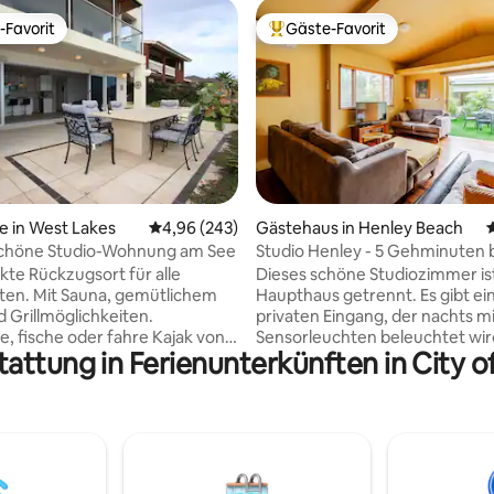
-Favorit
Gäste-Favorit
r Gäste-Favorit.
Beliebter Gäste-Favorit.
ertung: 4,98 von 5, 65 Bewertungen
e in West Lakes
Durchschnittliche Bewertung: 4,96 von 5, 2
4,96 (243)
Gästehaus in Henley Beach
höne Studio-Wohnung am See
Studio Henley - 5 Gehminuten 
Strand und zu Restaurants
kte Rückzugsort für alle
Dieses schöne Studiozimmer i
ten. Mit Sauna, gemütlichem
Haupthaus getrennt. Es gibt einen
 Grillmöglichkeiten.
privaten Eingang, der nachts m
 fische oder fahre Kajak von
Sensorleuchten beleuchtet wir
tattung in Ferienunterkünften in City of
Ponton aus. Nur wenige
verfügt über ein Badezimmer, 
vom unberührten Tennyson
Loungebereich und einen
d den Sanddünen entfernt.
Innenhofbereich, zu dem sich d
Schwimmen, Angeln oder
Schiebetüren öffnen. Es verfüg
nge entlang des weißen
eine Mini-Kochgelegenheit mit
deal gelegen sind wir nur
Minikühlschrank, Toaster, Was
nuten von der Stadt Adelaide,
und Mikrowelle. Es ist einen 3-