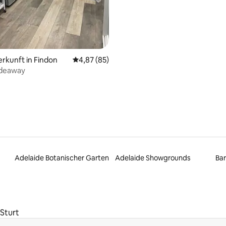
erkunft in Findon
Durchschnittliche Bewertung: 4,87 von 5, 
4,87 (85)
ideaway
Adelaide Botanischer Garten
Adelaide Showgrounds
Bar
 Sturt