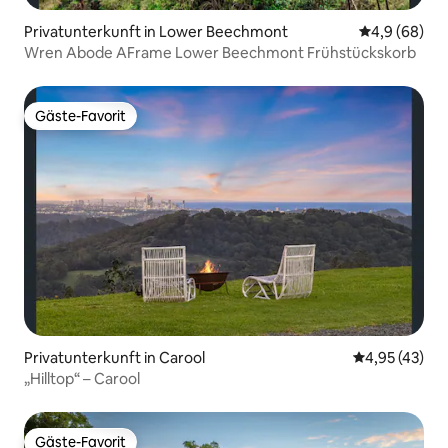
Privatunterkunft in Lower Beechmont
Durchschnitt
4,9 (68)
Wren Abode AFrame Lower Beechmont Frühstückskorb
Gäste-Favorit
Gäste-Favorit
Privatunterkunft in Carool
Durchschnitt
4,95 (43)
„Hilltop“ – Carool
Gäste-Favorit