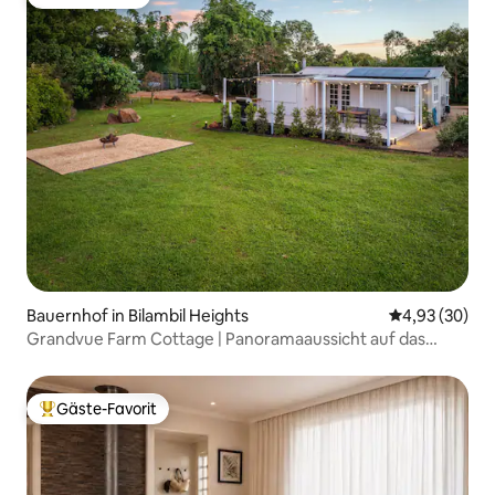
Gäste-Favorit
Bauernhof in Bilambil Heights
Durchschnittl
4,93 (30)
Grandvue Farm Cottage | Panoramaaussicht auf das
Wasser
Gäste-Favorit
Beliebter Gäste-Favorit.