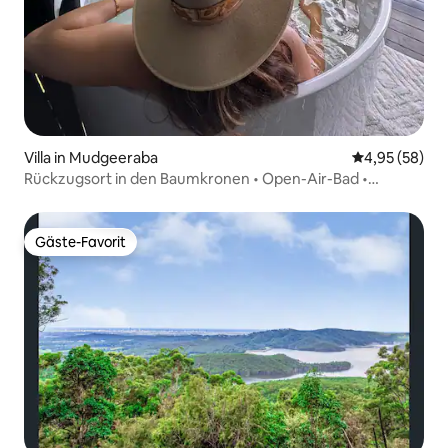
Villa in Mudgeeraba
Durchschnittl
4,95 (58)
Rückzugsort in den Baumkronen • Open-Air-Bad •
Aussicht auf das Hinterland
Gäste-Favorit
Gäste-Favorit