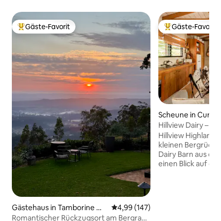
Gäste-Favorit
Gäste-Favorit
Beliebter Gäste-Favorit.
Beliebter Gäste-F
Scheune in Currum
y
Hillview Dairy – H
Highland Farm Kü
Hillview Highland
kleinen Bergrücke
Dairy Barn aus der
einen Blick auf d
Steilküste des Mo
Currumbin Creek 
landwirtschaftlic
Tallandschaft. 🐮 Tägliche Kuh- und 🐴-
Gästehaus in Tamborine Mo
Durchschnittliche Bewertung: 4
4,99 (147)
Rundgänge Pferd
untain
Romantischer Rückzugsort am Bergrand
16:00 Uhr. 🐓 Hühn