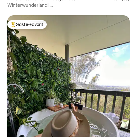
Winterwunderland |
Sauna·Whirlpool·Feuerstelle·Golfplatz
Gäste-Favorit
Beliebter Gäste-Favorit.